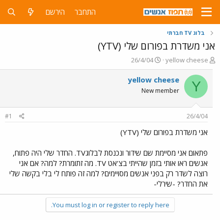
התחבר
הירשם
בלוג TV חברתי
אני משדרת בפורום שלי (YTV)
פ
פ
26/4/04
yellow cheese
ו
ו
ת
ר
yellow cheese
Y
ח
ס
New member
ה
ם
נ
ב
ו
ת
#1
26/4/04
ש
א
א
ר
אני משדרת בפורום שלי (YTV)
י
ך
פתאום אני מסיימת שם שידור ונכנסת לבלוגTV. החדר שלי היה פתוח,
אנשים ראו אותי בזמן שהייתי בצ'אט TV. מה זתומרת? למה? אם אני
רוצה לשדר רק בפני אנשים מסויימים? למה זה פותח לי בלי בקשה שלי
את החדר? -שירלי-
You must log in or register to reply here.