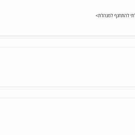
י להתחנף למנהלת>