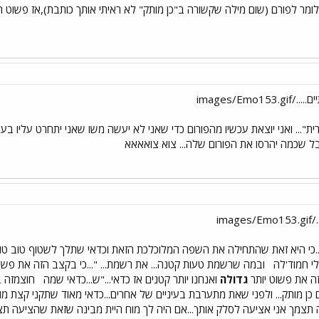
ומר לפורם (שום מילה שקשורה ב"כן מותק" לא ראיתי אותך כותבת),אז פשוט תסתל
images/Emo
פרית"... ואני יוצאת עכשיו מהפורום כדי שאני לא יעשה משו שאני יתחרט עליו ב
בל שכמה יהרסו את הפורום שלה... צוא צואאאא
im
.כי היא זאת שהתחילה את השפה המלוכלכת הזאת וכדאי שתלך לשטוף טוב טוב
י חמוד'לה
ובמה שרשמת טעות קטנה... את רשמת... "...כי בקצב הזה את פשו
הזה את פשוט יותר
גדולה
ואנחנו יותר קטנים אז כדאי..."ש...כדאי שמה
חוצמזה בא
כן מותק... ולפני שאת מתערבת בעיניים של אחרים...כדאי מאוד שתקני קצת מוח
ה תצמך אני אציעה לסלק אותך...אם היה לך מוח היית מבינה שזאת שהציעה ת