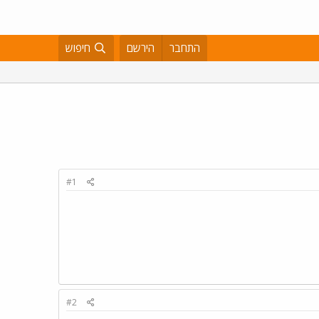
התחבר
הירשם
חיפוש
#1
#2