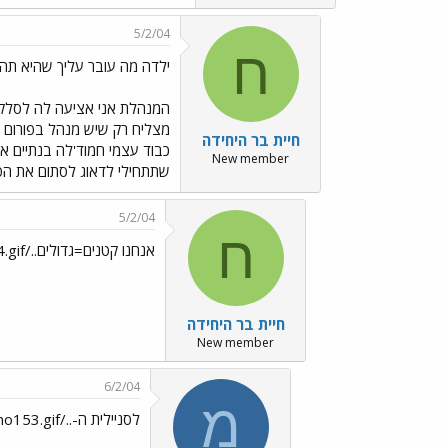
5/2/04
ח
ילדה מה עובר עליך שהיא תהיי ../s/Emo94.gif
המנהלת אני אציעה לה לסלק א
מצליח רק שיש מנהל בפורום א
חיית בר היחידה
כבוד עצמי חמוד'לה בנתיים א
New member
שתתחילי לדאוג לסתום את הפ
5/2/04
ח
אנחנו קטנים=גדולים../images/Emo94.gif
חיית בר היחידה
New member
6/2/04
מ
לסניילית ה-../images/Emo153.gifית../images/Emo70.gif