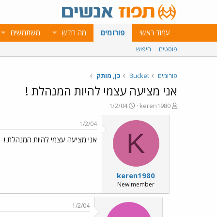
עמוד ראשי
פורומים
מה חדש
משתמשים
פוסטים
חיפוש
פורומים
Bucket
כן, מותק
אני מציעה עצמי להיות המנהלת !
פ
פ
1/2/04
keren1980
ו
ו
ת
ר
1/2/04
ח
ס
K
אני מציעה עצמי להיות המנהלת !
ה
ם
נ
ב
ו
ת
ש
א
keren1980
א
ר
י
New member
ך
1/2/04