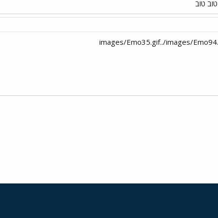
טוב טוב
י
שור