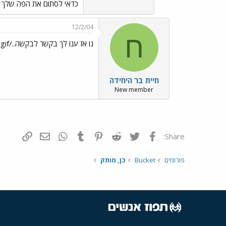
כדאי לסתום את הפה שלך 
12/2/04
ח
נו אז ענו לך בקשר לבקשה../images/Emo35.gif../images/Emo94.gif
חיית בר היחידה
New member
פייסבוק
Twitter
Reddit
Pinterest
Tumblr
WhatsApp
דואר אלקטרונ
הוסף קי
Share:
פורומים
Bucket
כן, מותק