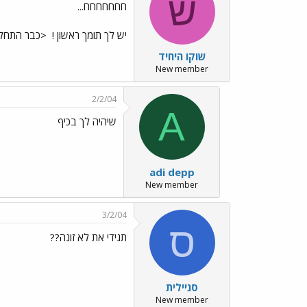
ש
חחחחחחח...
יש לך תומך ראשון !
<כבר התחלת
שוקו היחיד
New member
2/2/04
A
שיהיה לך בכיף
adi depp
New member
3/2/04
ס
תגידי את לא זונה??
סניילית
New member