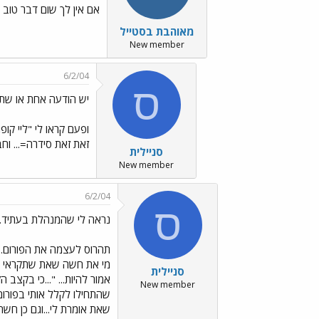
אם אין לך שום דבר טוב ל
מאוהבת בסטייל
New member
6/2/04
ס
יש הודעה אחת או שתיים...../153.gif
ופעם קראו לי "ליי קו
זאת זאת סידרה=... וח
סניילית
New member
6/2/04
ס
נראה לי שהמנהלת בעתיד../ages/Emo153.gif
תהרוס לעצמה את הפורום..
מי את חשה שאת שתקראי ל
סניילית
אמור להיות... "...כי בקצב 
New member
שהתחילו לקלל אותי בפורום 
שאת אומרת לי...וגם כן חש