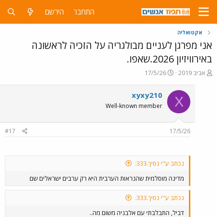
התחבר
הירשם
אקטואליה
אני מפרגן לעניים מבולגריה על הזכיה לראשונה
באירוויזיון 2026.שאפו.
פ
פ
אביב 2019
17/5/26
ו
ו
ת
ר
xyxy210
X
ח
ס
Well-known member
ה
ם
נ
ב
ו
ת
#17
17/5/26
ש
א
א
ר
י
ך
נכתב ע"י נסיך.333:
מדינה מוסלמית שהנראות הערבית היא רק ערבים ישראלים שם
נכתב ע"י נסיך.333:
דביל, התבלבתי עם אלבניה משום מה..