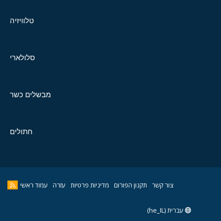
טלוויזיה
סלולארי
מבשלים כשר
חתולים
צור קשר
תקנון הפורום
מדיניות פרטיות
עזרה
עמוד ראשי
עברית (he_IL)