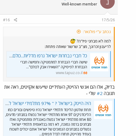
נ
Well-known member
#16
17/5/26
נכתב ע"י פולגאר:
למה לא מבחני פיז"ה?
לריענון זכרונך, מצ"ב שרשור שאתה פתחת:
כל חברי נבחרות ישראל גרפו מדליות...כולם עד אחד...
שישה חברי הנבחרת למתמטיקה וחמישה חברי
הנבחרת לפיסיקה "השאירו אבק לכולם"...
www.tapuz.co.il
בדיוק, אלו הם אנשי ההייטק העתידיים שייעשו אקזיטים, ראה את
תגובה
#2
שלי -
היה הייטק בישראל ? " 97% מתלמידי ישראל לא עומדים ברף של משרד החינוך"
תחת שלטון הליכוד תלמידי ישראל נהיו טיפשים ובורים כמו
הליכודניקים 97 אחוז מתלמידי ישראל נכשלו במבחני מדעים,
80 אחוז מתלמידי ישראל נכשלו באנגלית ומתמטיקה ואלו
מבחנים ברמה נמוכה, לא רמה בנלאומית תלמידי ישראל
נכשלים במבחנים הנמוכים של ישראל אתם יכולים לשכוח
בעתיד מהייטק תחזרו לגדל תפוזים...