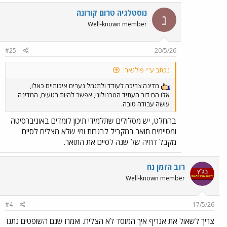
נוסטלגיה טרום קורונה
נ
Well-known member
#25
20/5/26
נכתב ע"י פולגאר:
מדינה צריכה לעודד ולתגמל נערים איכותיים כאלו,
אלו הם דור העתיד הטכנולוגי, אפשר להיות רגועים, המדינה
עושה עבודה טובה.
בהחלט, יש מסלולים שתלמידי תיכון לומדים באוניברסיטה
ומסיימים תואר במקביל לבגרות ומי שלא מצליח לסיים
מקבל דחיה של שנה לסיים את התואר.
רוב הזמן נח
Well-known member
#4
17/5/26
צריך לשאול את אנריף איך המוסד לא הצליח. ואמרו שגם השופטים נתנו