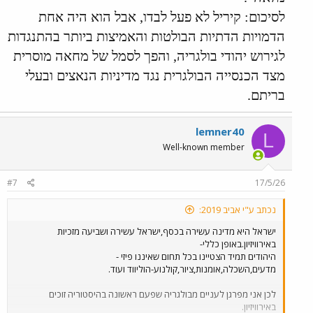
לסיכום: קיריל לא פעל לבדו, אבל הוא היה אחת
הדמויות הדתיות הבולטות והאמיצות ביותר בהתנגדות
לגירוש יהודי בולגריה, והפך לסמל של מחאה מוסרית
מצד הכנסייה הבולגרית נגד מדיניות הנאצים ובעלי
בריתם.
lemner40
L
Well-known member
#7
17/5/26
נכתב ע"י אביב 2019:
ישראל היא מדינה עשירה בכסף,ישראל עשירה ושביעה מזכיות
באירוויזיון.באופן כללי-
היהודים תמיד הצטיינו בכל תחום שאיננו פיזי -
מדעים,השכלה,אומנות,ציור,קולנוע-הוליווד ועוד.
לכן אני מפרגן לעניים מבולגריה שפעם ראשונה בהיסטוריה זוכים
באירוויזיון.