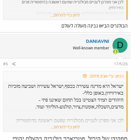
לכן אני מפרגן לעניים מבולגריה שפעם ראשונה בהיסטוריה זוכים
באירוויזיון.
לנו בישראל יש הרבה,להם בבולגריה יש מעט.מגיע להם.
לחץ כדי להרחיב...
הערה:סופסוף,יש מדינה באירופה שאיננה אנטישמית.האירוויזיון בבולגריה
שנה הבאה,יעבור חלק
הבולגרים הביאו גבינה מעולה לעולם
בלי קריאות בוז,כי העם הבולגרי תמיד היה נוח ליהודים.##
DANIAVNI
D
Well-known member
#6
17/5/26
נכתב ע"י אביב 2019:
ישראל היא מדינה עשירה בכסף,ישראל עשירה ושביעה מזכיות
באירוויזיון.באופן כללי-
היהודים תמיד הצטיינו בכל תחום שאיננו פיזי -
מדעים,השכלה,אומנות,ציור,קולנוע-הוליווד ועוד.
לכן אני מפרגן לעניים מבולגריה שפעם ראשונה בהיסטוריה
לחץ כדי להרחיב...
זוכים באירוויזיון.
לנו בישראל יש הרבה,להם בבולגריה יש מעט.מגיע להם.
תפקידו של קיריל, פטריארך בולגריה בהצלת יהודי