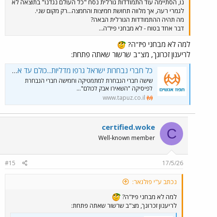
נו, הסתיימה עוד התמודדות גורלית נסח "כל העולם נגדנו" בתוצאה לא
לגמרי רעה, אך מלווה תחושת חמיצות והחמצה...רק מקום שני.
מה תהיה ההתמודדות הגורלית הבאה?
דבר אחד בטוח - לא מבחני פיז"ה...
למה לא מבחני פיז"ה?
לריענון זכרונך, מצ"ב שרשור שאתה פתחת:
כל חברי נבחרות ישראל גרפו מדליות...כולם עד אחד...
שישה חברי הנבחרת למתמטיקה וחמישה חברי הנבחרת
לפיסיקה "השאירו אבק לכולם"...
www.tapuz.co.il
certified.woke
C
Well-known member
#15
17/5/26
נכתב ע"י פולגאר:
למה לא מבחני פיז"ה?
לריענון זכרונך, מצ"ב שרשור שאתה פתחת: