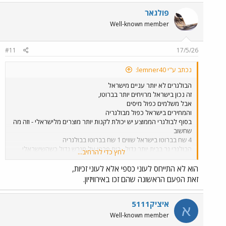
פולגאר
Cost of Living Comparison Between Tel Aviv-Yafo, Israel And Sofia, Bulgaria
Well-known member
www.numbeo.com
#11
17/5/26
נכתב ע"י lemner40:
הבולגרים לא יותר עניים מישראל
זה נכון בישראל מרויחים יותר בברוטו,
אבל משלמים כפול מיסים
והמחירים בישראל כפול מבולגריה
בסוף לבולגרי הממוצע יש יכולת לקנות יותר מוצרים מלישראלי - וזה מה
שחשוב
4 שח בברוטו בישראל שווים 1 שח בברוטו בבולגריה
הבולגרי גר בבית יותר גדול , בית פרטי על מגרש גדול כשהשישראלי
לחץ כדי להרחיב...
מתכווץ בדירונת קטנטונת
הנה כמה נתונים
הוא לא התייחס לעוני כספי אלא לעוני זכיות,
החוב הלאומי של ישראל : 370 מיליארד דולר, החוב הלאומי של בולגריה
זאת הפעם הראשונה שהם זכו באירוויזיון.
: 39 מיליארד דולר
הבולגרים יש שטח של 110 אלף קמר עם רק 6 מיליון איש
בישראל מצטופפים 10 מיליון על שטח של 20 אלף.
איציק5111
א
תסתכל על השוואת מחירים בן תל אביב לסופיה , ותבין שהישראלים לא
Well-known member
יותר עשירים