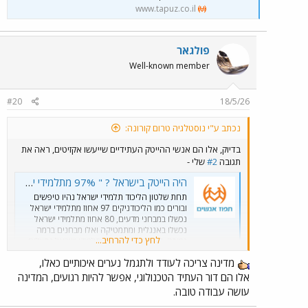
www.tapuz.co.il
פולגאר
Well-known member
#20
18/5/26
נכתב ע"י נוסטלגיה טרום קורונה:
בדיוק, אלו הם אנשי ההייטק העתידיים שייעשו אקזיטים, ראה את
תגובה
#2
שלי -
היה הייטק בישראל ? " 97% מתלמידי ישראל לא עומדים ברף של משרד החינוך"
תחת שלטון הליכוד תלמידי ישראל נהיו טיפשים
ובורים כמו הליכודניקים 97 אחוז מתלמידי ישראל
נכשלו במבחני מדעים, 80 אחוז מתלמידי ישראל
נכשלו באנגלית ומתמטיקה ואלו מבחנים ברמה
לחץ כדי להרחיב...
נמוכה, לא רמה בנלאומית תלמידי ישראל נכשלים
במבחנים הנמוכים של ישראל אתם יכולים לשכוח
מדינה צריכה לעודד ולתגמל נערים איכותיים כאלו,
בעתיד מהייטק תחזרו לגדל תפוזים...
www.tapuz.co.il
אלו הם דור העתיד הטכנולוגי, אפשר להיות רגועים, המדינה
עושה עבודה טובה.