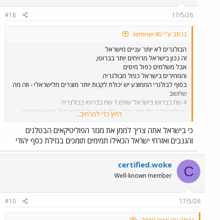
#18
17/5/26
Cost of Living Comparison Between Tel Aviv-Yafo, Israel And Sofia, Bulgaria
www.numbeo.com
נכתב ע"י lemner40:
הבולגרים לא יותר עניים מישראל
זה נכון בישראל מרויחים יותר בברוטו,
אבל משלמים כפול מיסים
והמחירים בישראל כפול מבולגריה
בסוף לבולגרי הממוצע יש יכולת לקנות יותר מוצרים מלישראלי - וזה מה
שחשוב
4 שח בברוטו בישראל שווים 1 שח בברוטו בבולגריה
הבולגרי גר בבית יותר גדול , בית פרטי על מגרש גדול כשהשישראלי
לחץ כדי להרחיב...
מתכווץ בדירונת קטנטונת
הנה כמה נתונים
כי בישראל אתה צריך לממן את מגזר הפוליטיקאים הבטלנים
החוב הלאומי של ישראל : 370 מיליארד דולר, החוב הלאומי של בולגריה
והגנבים ואזרחי ישראל הכאילו תמימים תומכים בגזילת כסף יהודי
: 39 מיליארד דולר
הבולגרים יש שטח של 110 אלף קמר עם רק 6 מיליון איש
בישראל מצטופפים 10 מיליון על שטח של 20 אלף.
certified.woke
C
תסתכל על השוואת מחירים בן תל אביב לסופיה , ותבין שהישראלים לא
Well-known member
יותר עשירים
#10
17/5/26
Cost of Living Comparison Between Tel Aviv-Yafo, Israel And Sofia, Bulgaria
www.numbeo.com
נכתב ע"י אביב 2019: