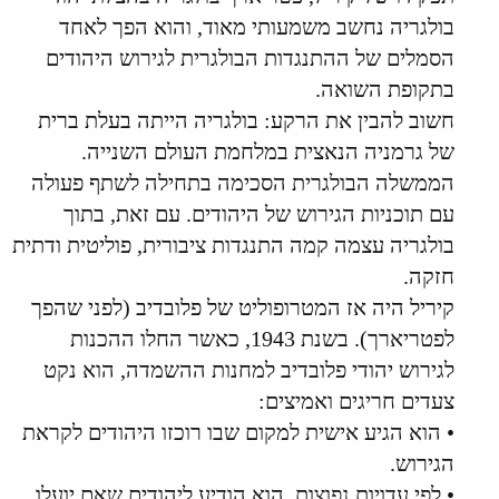
הערה:סופסוף,יש מדינה באירופה שאיננה אנטישמית.האירוויזיון
בולגריה נחשב משמעותי מאוד, והוא הפך לאחד
בבולגריה שנה הבאה,יעבור חלק
בלי קריאות בוז,כי העם הבולגרי תמיד היה נוח ליהודים.##
הסמלים של ההתנגדות הבולגרית לגירוש היהודים
בתקופת השואה.
חשוב להבין את הרקע: בולגריה הייתה בעלת ברית
של גרמניה הנאצית במלחמת העולם השנייה.
הממשלה הבולגרית הסכימה בתחילה לשתף פעולה
עם תוכניות הגירוש של היהודים. עם זאת, בתוך
בולגריה עצמה קמה התנגדות ציבורית, פוליטית ודתית
חזקה.
קיריל היה אז המטרופוליט של פלובדיב (לפני שהפך
לפטריארך). בשנת 1943, כאשר החלו ההכנות
לגירוש יהודי פלובדיב למחנות ההשמדה, הוא נקט
צעדים חריגים ואמיצים:
• הוא הגיע אישית למקום שבו רוכזו היהודים לקראת
הגירוש.
• לפי עדויות נפוצות, הוא הודיע ליהודים שאם יועלו