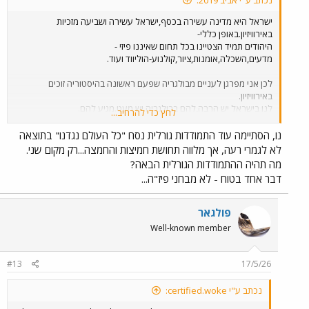
ישראל היא מדינה עשירה בכסף,ישראל עשירה ושביעה מזכיות
באירוויזיון.באופן כללי-
היהודים תמיד הצטיינו בכל תחום שאיננו פיזי -
מדעים,השכלה,אומנות,ציור,קולנוע-הוליווד ועוד.
לכן אני מפרגן לעניים מבולגריה שפעם ראשונה בהיסטוריה זוכים
באירוויזיון.
לנו בישראל יש הרבה,להם בבולגריה יש מעט.מגיע להם.
לחץ כדי להרחיב...
הערה:סופסוף,יש מדינה באירופה שאיננה אנטישמית.האירוויזיון בבולגריה
שנה הבאה,יעבור חלק
נו, הסתיימה עוד התמודדות גורלית נסח "כל העולם נגדנו" בתוצאה
בלי קריאות בוז,כי העם הבולגרי תמיד היה נוח ליהודים.##
לא לגמרי רעה, אך מלווה תחושת חמיצות והחמצה...רק מקום שני.
מה תהיה ההתמודדות הגורלית הבאה?
דבר אחד בטוח - לא מבחני פיז"ה...
פולגאר
Well-known member
#13
17/5/26
נכתב ע"י certified.woke: