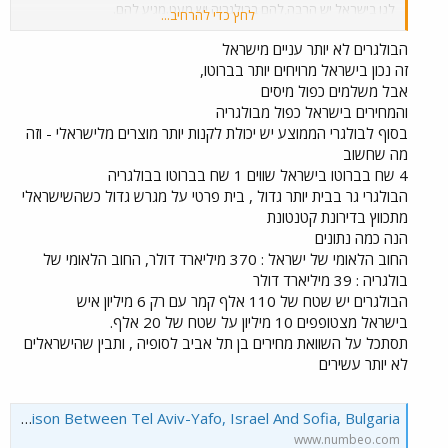
לנו בישראל יש הרבה,להם בבולגריה יש מעט.מגיע להם.
לחץ כדי להרחיב...
הערה:סופסוף,יש מדינה באירופה שאיננה אנטישמית.האירוויזיון בבולגריה
שנה הבאה,יעבור חלק
הבולגרים לא יותר עניים מישראל
בלי קריאות בוז,כי העם הבולגרי תמיד היה נוח ליהודים.##
זה נכון בישראל מרויחים יותר בברוטו,
אבל משלמים כפול מיסים
והמחירים בישראל כפול מבולגריה
בסוף לבולגרי הממוצע יש יכולת לקנות יותר מוצרים מלישראלי - וזה
מה שחשוב
4 שח בברוטו בישראל שווים 1 שח בברוטו בבולגריה
הבולגרי גר בבית יותר גדול , בית פרטי על מגרש גדול כשהשישראלי
מתכווץ בדירונת קטנטונת
הנה כמה נתונים
החוב הלאומי של ישראל : 370 מיליארד דולר, החוב הלאומי של
בולגריה : 39 מיליארד דולר
הבולגרים יש שטח של 110 אלף קמר עם רק 6 מיליון איש
בישראל מצטופפים 10 מיליון על שטח של 20 אלף.
תסתכל על השוואת מחירים בן תל אביב לסופיה , ותבין שהישראלים
לא יותר עשירים
Cost of Living Comparison Between Tel Aviv-Yafo, Israel And Sofia, Bulgaria
www.numbeo.com