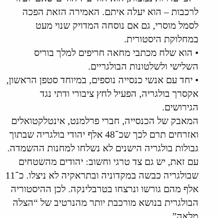
לרכבות – הוא יעלה איתם. האמירה הזאת הפכה
לסמל מוסרי, גם אם נוסחה המדויק שנוי מעט
במחלוקת היסטורית.
• הוא שלח מכתבי מחאה חריפים למלך בוריס
השלישי ולשלטונות הבולגריים.
• יחד עם אנשי כנסייה נוספים, במיוחד סטפן הראשון,
אקסרך בולגריה, הפעיל לחץ ציבורי ודתי נגד
הגירושים.
המאבק של הכנסייה, חברי פרלמנט, אינטלקטואלים
ואזרחים תרם לכך שכ־48 אלף יהודי בולגריה שבתוך
גבולות בולגריה הישנים לא נשלחו למחנות ההשמדה.
עם זאת, יש גם צד טרגי וחשוב: יהודים מהשטחים
שבולגריה כבשה במקדוניה ובתראקיה לא ניצלו. כ־11
אלף מהם גורשו ונרצחו בטרבלינקה. לכן ההיסטוריה
הבולגרית בנושא מורכבת יותר מהנרטיב של “הצלה
מלאה”.