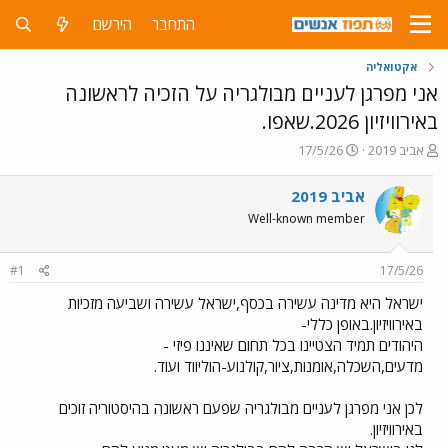
התחבר
הירשם
אקטואליה
אני מפרגן לעניים מבולגריה על הזכיה לראשונה
באירוויזיון 2026.שאפו.
פ
פ
אביב 2019
17/5/26
ו
ו
ת
ר
אביב 2019
ח
ס
Well-known member
ה
ם
נ
ב
ו
ת
#1
17/5/26
ש
א
א
ר
ישראל היא מדינה עשירה בכסף,ישראל עשירה ושביעה מזכיות
י
באירוויזיון.באופן כללי-
ך
היהודים תמיד הצטיינו בכל תחום שאיננו פיזי -
מדעים,השכלה,אומנות,ציור,קולנוע-הוליווד ועוד.
לכן אני מפרגן לעניים מבולגריה שפעם ראשונה בהיסטוריה זוכים
באירוויזיון.