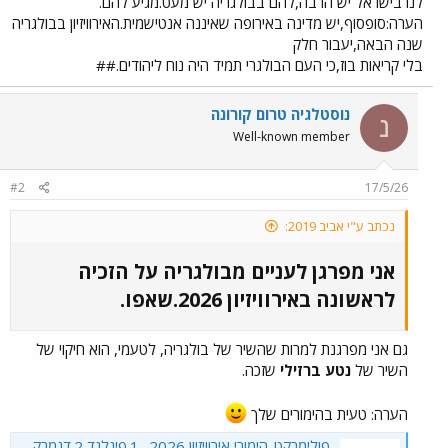
לנו בישראל יש הרבה,להם בבולגריה יש מעט.מגיע להם.
הערה:סופסוף,יש מדינה באירופה שאיננה אנטישמית.האירוויזיון בבולגריה
שנה הבאה,יעבור חלק
בלי קריאות בוז,כי העם הבולגרי תמיד היה נוח ליהודים.##
נוסטלגיה טרום קורונה
נ
Well-known member
#2
17/5/26
נכתב ע"י אביב 2019:
אני מפרגן לעניים מבולגריה על הזכיה
לראשונה באירוויזיון 2026.שאפו.​
גם אני מפרגנת למרות שהשיר של בולגריה, לטעמי, הוא חיקוי של
השיר של
נטע ברזילי
שזכה.
הערה: טעית בהימורים שלך
פולימרקט-הימורי אירוויזיון 2026 -1.פינלנד 2.דנמרק 3.צרפת, ואיפה ישראל ?