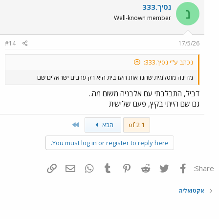
נסיך.333
נ
Well-known member
#14
17/5/26
נכתב ע"י נסיך.333:
מדינה מוסלמית שהנראות הערבית היא רק ערבים ישראלים שם
דביל, התבלבתי עם אלבניה משום מה..
גם שם הייתי בקיץ, פעם שלישית
Last
1 of 2
הבא
You must log in or register to reply here.
פייסבוק
Twitter
Reddit
Pinterest
Tumblr
WhatsApp
דואר אלקטרוני
הוסף קישור
Share:
אקטואליה