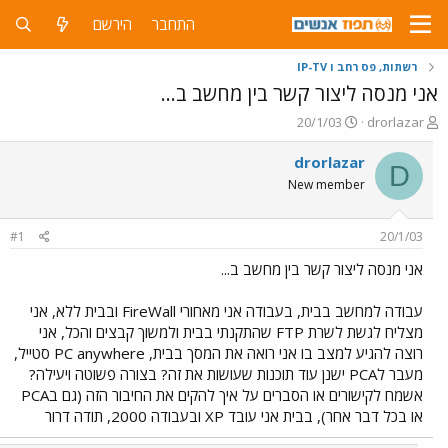
התחבר
הירשם
רשתות, פס רחב ו IP-TV
אני מנסה ליצור קשר בין מחשב ב...
פ
פ
20/1/03
drorlazar
ו
ו
ת
ר
drorlazar
D
ח
ס
New member
ה
ם
נ
ב
ו
ת
#1
20/1/03
ש
א
א
ר
אני מנסה ליצור קשר בין מחשב ב...
י
ך
עבודה למחשב בבית, בעבודה אני מאחורי FireWall ובבית ללא, אני
מצליח לגשת לשרת FTP שהתקנתי בבית ולמשוך קבצים והכל, אני
רוצה להגיע למצב בו אני רואה את המסך בבית, PC anywhere סטייל,
מעבר לPCA ישנן עוד תוכנות שעושות את זה? בצורה פשוטה ויעילה?
אשמח לקישורים או הסברים על איך להקים את החיבור הזה (גם בPCA
או בכל דבר אחר), בבית אני עובד XP ובעבודה 2000, תודה דרור