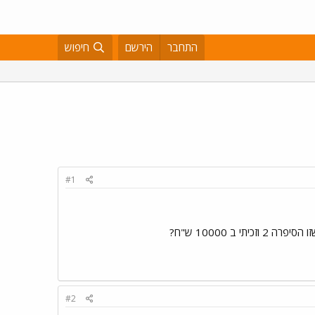
התחבר
הירשם
חיפוש
#1
#2