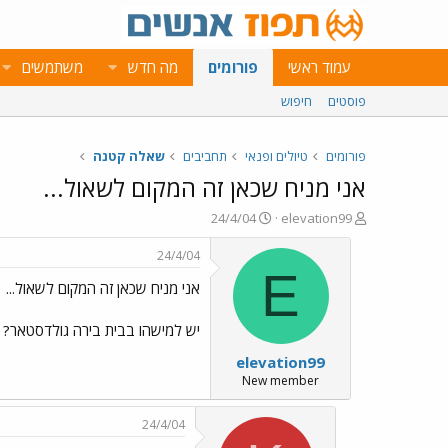
עמוד ראשי
פורומים
מה חדש
משתמשים
פוסטים
חיפוש
פורומים
טיולים ופנאי
תחביבים
שאלה קטנה
אני מניח שכאן זה המקום לשאול...
פ
פ
24/4/04
elevation99
ו
ו
ת
ר
24/4/04
ח
ס
E
אני מניח שכאן זה המקום לשאול...
ה
ם
נ
ב
ו
ת
יש למישהו בבית בירה גולדסטאר? אם כן, האם יש לכם 
ש
א
elevation99
א
ר
י
New member
ך
24/4/04