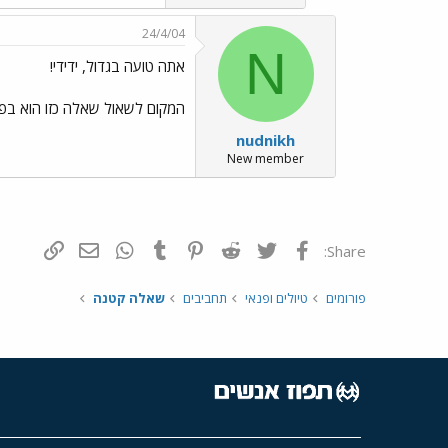
24/4/04
N
אתה טועה בגדול, ידידי!
המקום לשאול שאלה כזו הוא בפ
nudnikh
New member
פייסבוק
Twitter
Reddit
Pinterest
Tumblr
WhatsApp
דואר אלקטרונ
הוסף קי
Share:
פורומים
טיולים ופנאי
תחביבים
שאלה קטנה