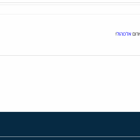
ורום
אלכוהול
!
י
שור