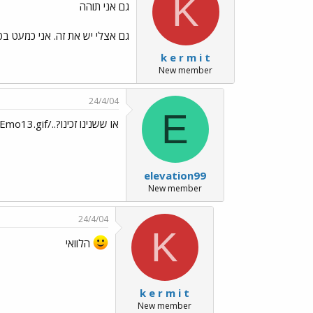
K
גם אני תוהה
גם אצלי יש את זה. אני כמעט בטוחה שמדובר בסימן שלא מבטא
k e r m i t
New member
24/4/04
E
או ששנינו זכינו?../images/Emo13.gif
elevation99
New member
24/4/04
K
הלוואי
k e r m i t
New member