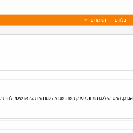
בלוגים
המומחים
מתחת לפקק משהו שנראה כמו האות Z? או שיכול להיות שזו הסיפרה 2 וזכיתי ב 10000 ש"ח?