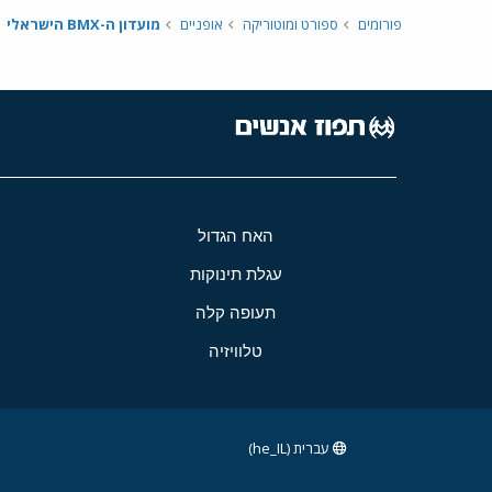
פורומים
ספורט ומוטוריקה
אופניים
מועדון ה-BMX הישראלי
האח הגדול
עגלת תינוקות
תעופה קלה
טלוויזיה
עברית (he_IL)