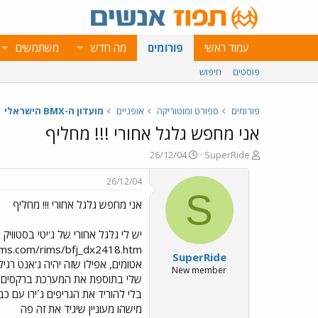
עמוד ראשי
פורומים
מה חדש
משתמשים
פוסטים
חיפוש
פורומים
ספורט ומוטוריקה
אופניים
מועדון ה-BMX הישראלי
אני מחפש גלגל אחורי !!! מחליף
פ
פ
26/12/04
SuperRide
ו
ו
ת
ר
26/12/04
ח
ס
S
אני מחפש גלגל אחורי !!! מחליף
ה
ם
נ
ב
ו
ת
ש
א
SuperRide
א
ר
י
New member
ך
מישהו מעוניין שיגיד את זה פה