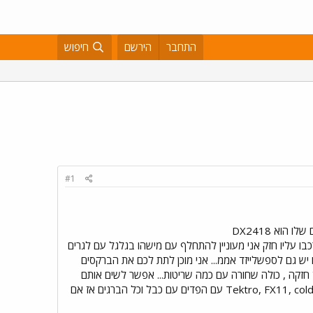
התחבר
הירשם
חיפוש
#1
יש לי גלגל אחורי של ג'יטי בסטוויק פרו , נאבה פליפ פלופ , לגרים רגילים , ג'אנט דאבל וואל של אלקס רימס הדגם שלו הוא DX2418
ט בלי שמניות , לא רכבו עליו חזק אני מעוניין להתחלף עם מישהו בגלגל עם לגרים
 אפילו שזה יהיה ג'אנט רגיל , לא דאבל (על טריפל אני לא מדבר בכלל) דוגמא , למשל גלגל של אף 5 או יש גם לספשלייזד אממ... אני מוכן לתת לכם את הברקסים
קסים שלי: ידיות ברקס וג'ירו Tektro, 273A, aluminum, hinged clamp ידית מאוד חזקה , כולה שחורה עם כמה שריטות... אפשר לשים אותם
בלי להוריד את הגריפים ג´ירו עם כבלים ברקס קדמי , ברקס אחורי Tektro, FX11, cold forged aluminum, linear spring U-brake עם הפדים עם כבל וכל הברגים אז אם