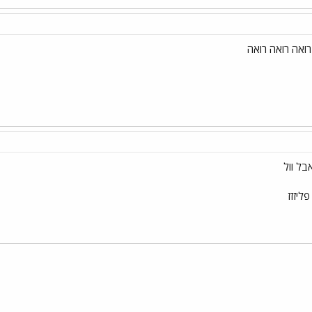
רואה רואה רואה
פליזזז
י
שור