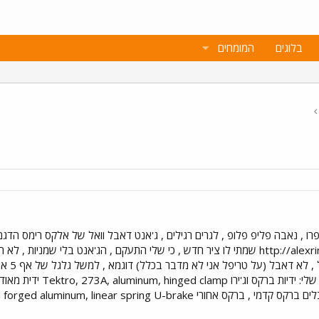
בלוגים
המומחים
http://alexrims.com/rims/bfj_dx2418.htm שמתי לו ציר חדש , כי שלי התעקם , הג'אנ
אטומים,
שלי בתוספת את המערכת בר