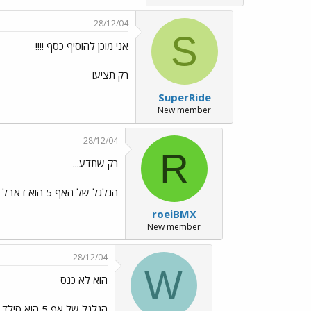
28/12/04
S
אני מוכן להוסיף כסף !!!!
רק תציעו
SuperRide
New member
28/12/04
R
רק שתדע...
הגלגל של האף 5 הוא דאבל וול.
roeiBMX
New member
28/12/04
W
הוא לא כנס
הגלגל של אף 5 הוא סילד אבל זה רים אלכס y22 והרים הזה הוא לא דאבל וול רועי אופיר שבר את האב של דמולישן