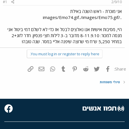
#1
2/9/10
אני מוכרת - ראש השנה באילת
../images/Emo74.gif../images/Emo75.gif
היי, מסיבות אישיות אנו נאלצים לבטל אז כדי לא לשלם דמי ביטול אני
מנסה למכור: 8-11.9.10 מדובר ב-3 לילות חצי פנסיון. חדר לזוג+2
במחיר 5,250 ש"ח מי שרוצה שיפנה אליי במסר. שנה טובה!
You must log in or register to reply here.
פייסבוק
Twitter
Reddit
Pinterest
Tumblr
WhatsApp
דואר אלקטרוני
הוסף קישור
Share:
טיולי משפחות