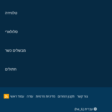
טלוויזיה
סלולארי
מבשלים כשר
חתולים
צור קשר
תקנון הפורום
מדיניות פרטיות
עזרה
עמוד ראשי
עברית (he_IL)