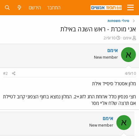
התחבר
הירשם
טיולי משפחות
אני מוכרת - ראש השנה באילת
פ
פ
אימם
2/9/10
ו
ו
ת
ר
אימם
א
ח
ס
New member
ה
ם
נ
ב
ו
ת
#2
4/9/10
ש
א
א
ר
מלון אסטרל סיסייד אילת
י
ך
חצי פנסיון כולל ארוחת החג לזוג+2. המלון נמצא בחוף הצפוני קרוב לטיילת
אם תרצה שלח אליי מסר
אימם
א
New member