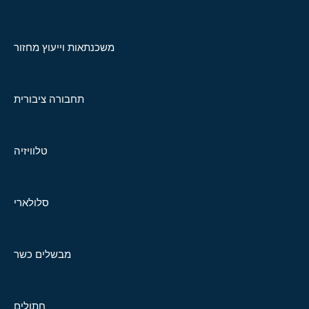
משכנתאות וייעוץ מחזור
תחבורה ציבורית
טלוויזיה
סלולארי
מבשלים כשר
חתולים