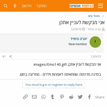
התחבר
הירשם
ניהול בית
אני מבקשת לעניין אתכן
פ
פ
יערה היחיד
12/9/10
ו
ו
ת
ר
יערה היחיד
י
ח
ס
New member
ה
ם
נ
ב
ו
ת
#1
12/9/10
ש
א
א
ר
אני מבקשת לעניין אתכן../images/Emo140.gif
י
ך
בסדנה מדהימה שמתאימה לאמהות וילדים - ממליצה בחום.
You must log in or register to reply here.
פייסבוק
Twitter
Reddit
Pinterest
Tumblr
WhatsApp
דואר אלקטרוני
הוסף קישור
Share: