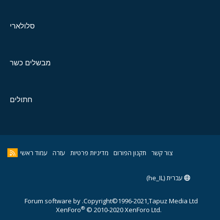
סלולארי
מבשלים כשר
חתולים
צור קשר
תקנון הפורום
מדיניות פרטיות
עזרה
עמוד ראשי
עברית (he_IL)
Forum software by
Copyright©1996-2021,Tapuz Media Ltd.
®
XenForo
© 2010-2020 XenForo Ltd.