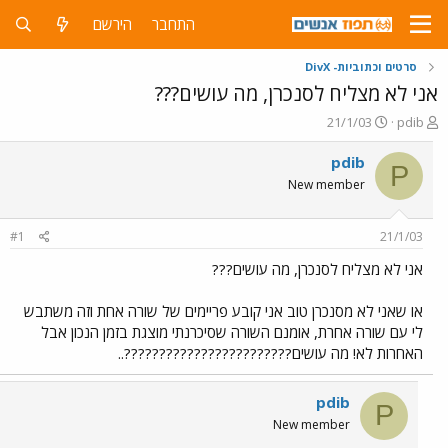
התחבר
הירשם
סרטים וכתוביות- DivX
אני לא מצליח לסנכרן, מה עושים???
פ
פ
21/1/03
pdib
ו
ו
ת
ר
pdib
P
ח
ס
New member
ה
ם
נ
ב
ו
ת
#1
21/1/03
ש
א
א
ר
אני לא מצליח לסנכרן, מה עושים???
י
ך
או שאני לא מסנכרן טוב אני קובע פריימים של שורה אחת וזה משתבש
לי עם שורה אחרת, אומנם השורה שסיכרנתי מוצגת בזמן הנכון אבל
האחרות לא! מה עושים????????????????????????..
pdib
P
New member