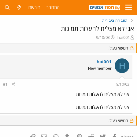
התחבר
הירשם
תחבורה ציבורית
אני לא מצליח להעלות תמונות
פ
פ
9/10/03
hai001
ו
ו
ת
הנושא נעול.
ר
ח
ס
ה
ם
hai001
H
נ
ב
New member
ו
ת
ש
א
א
ר
#1
9/10/03
י
ך
אני לא מצליח להעלות תמונות
אני לא מצליח להעלות תמונות
הנושא נעול.
פייסבוק
Twitter
Reddit
Pinterest
Tumblr
WhatsApp
דואר אלקטרוני
הוסף קישור
Share: