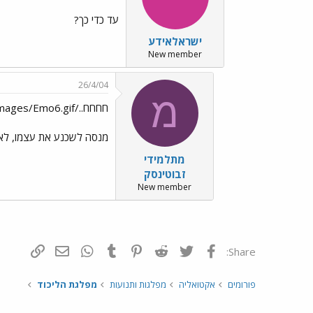
עד כדי כך?
ישראלאידע
New member
26/4/04
מ
חחחח../images/Emo6.gif הוא פשוט
מנסה לשכנע את עצמו, לא
מתלמידי
זבוטינסק
New member
פייסבוק
Twitter
Reddit
Pinterest
Tumblr
WhatsApp
דואר אלקטרונ
הוסף קי
Share:
פורומים
אקטואליה
מפלגות ותנועות
מפלגת הליכוד