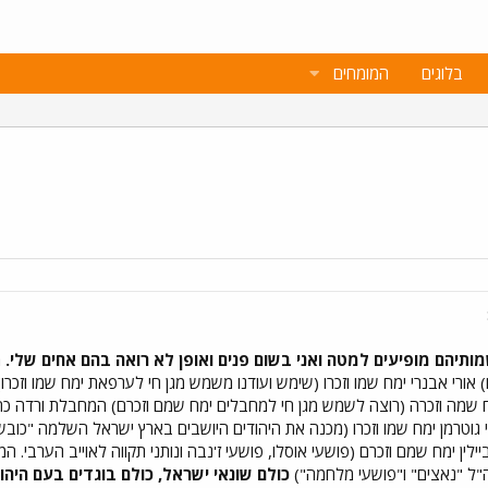
בלוגים
המומחים
יהם מופיעים למטה ואני בשום פנים ואופן לא רואה בהם אחים שלי.
מ
) אורי אבנרי ימח שמו וזכרו (שימש ועודנו משמש מגן חי לערפאת ימח שמו וזכרו
מה וזכרה (רוצה לשמש מגן חי למחבלים ימח שמם וזכרם) המחבלת ורדה כהן 
גוטרמן ימח שמו וזכרו (מכנה את היהודים היושבים בארץ ישראל השלמה "כוב
ילין ימח שמם וזכרם (פושעי אוסלו, פושעי ז'נבה ונותני תקווה לאוייב הערבי. 
ה"ל "נאצים" ו"פושעי מלחמה")
כולם שונאי ישראל, כולם בוגדים בעם היהוד