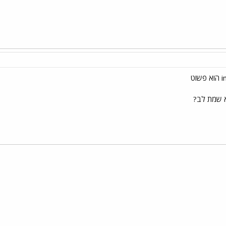
 שמת לב?
י
שור