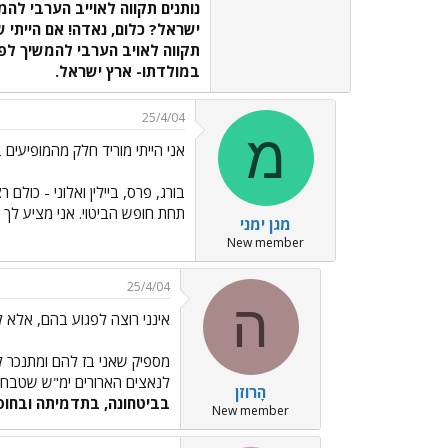
נותנים תקווה לאוייב הערבי להמ
ישראל? כלום, נאדה! אם הייתי ש
תקווה לאויב הערבי להמשיך לפגו
במולדתו- ארץ ישראל.
25/4/04
מ
אני הייתי מוריד חלק מהמופיעים 
בורג, פרס, ביילין ואלוני - כול
תחת חופש הביטוי. אני מציע לך
מגן ימני
New member
25/4/04
ה
אינני רוצה לפגוע בהם, אלא 
מספיק שאני בז להם ומתנכר לה
לנאצים הארורים ימ"ש שטבחו 
הָרוזן
בביטחונה, בתדמיתה ובחוסנ
New member