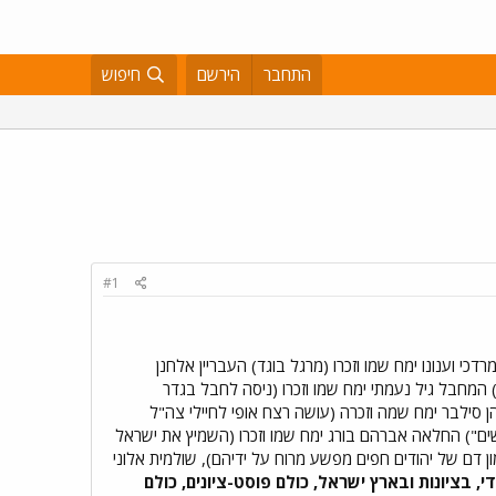
התחבר
הירשם
חיפוש
#1
רדכי וענונו ימח שמו וזכרו (מרגל בוגד) העבריין אלחנן
) המחבל גיל נעמתי ימח שמו וזכרו (ניסה לחבל בגדר
סילבר ימח שמה וזכרה (עושה רצח אופי לחיילי צה"ל
שים") החלאה אברהם בורג ימח שמו וזכרו (השמיץ את ישראל
המון דם של יהודים חפים מפשע מרוח על ידיהם), שולמית אלוני
י, בציונות ובארץ ישראל, כולם פוסט-ציונים, כולם