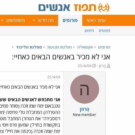
עמוד ראשי
פורומים
מה חדש
משתמשים
פוסטים
חיפוש
פורומים
אקטואליה
מפלגות ותנועות
מפלגת הליכוד
אני לא מכיר באנשים הבאים כאחיי:
פ
פ
הָרוזן
25/4/04
ו
ו
ת
ר
25/4/04
ח
ס
ה
אני לא מכיר באנשים הבאים כאחיי:
ה
ם
נ
ב
ו
ת
אני מתכחש לאנשים הבאים ששמות
ש
א
טננבאום ימח שמו וזכרו (סוחר סמים
הָרוזן
א
ר
ההפרדה) המחבלת טלי פחימה ימח ש
י
New member
ו"מסבירה" את הטרור) המחבל מוטי 
ך
בתקשורת בחו"ל) שמעון פרס ויוסי בי
ימח שמה וזכרה (כינתה את חיילי צ