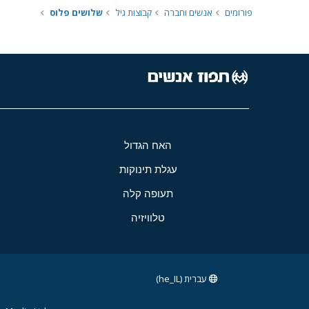
פורומים
אנשים וחברה
קבוצות גיל
שלושים פלוס
האח הגדול
עגלת תינוקות
תעופה קלה
טלוויזיה
עברית (he_IL)