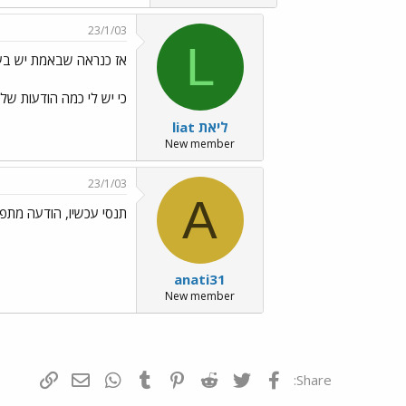
23/1/03
L
אז כנראה שבאמת יש בע
כי יש לי כמה הודעות של
liat ליאת
New member
23/1/03
A
תנסי עכשיו, הודעה מתפוז../s/Emo70.gif
anati31
New member
פייסבוק
Twitter
Reddit
Pinterest
Tumblr
WhatsApp
דואר אלקטרונ
הוסף קי
Share: