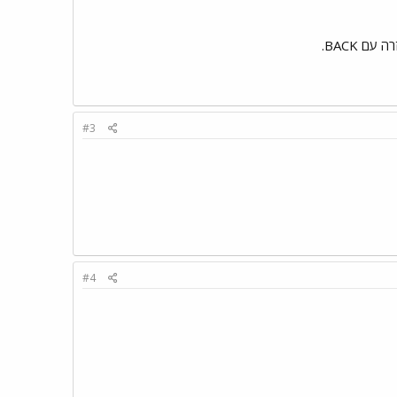
ם BACK.
#3
#4