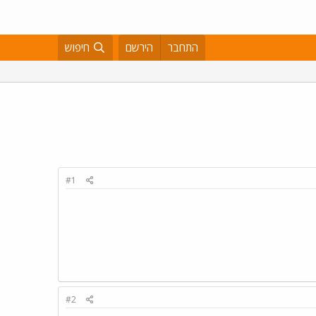
התחבר
הירשם
חיפוש
#1
#2