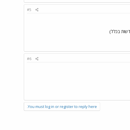
#5
דשות בכלל)
#6
You must log in or register to reply here.