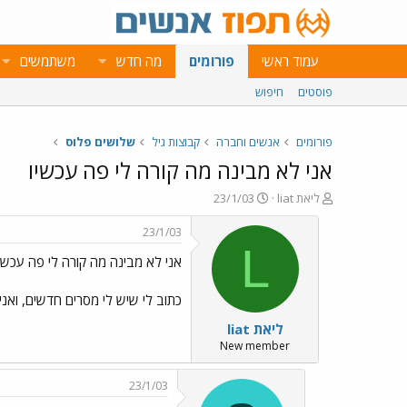
עמוד ראשי
פורומים
מה חדש
משתמשים
פוסטים
חיפוש
פורומים
אנשים וחברה
קבוצות גיל
שלושים פלוס
אני לא מבינה מה קורה לי פה עכשיו
פ
פ
liat ליאת
23/1/03
ו
ו
ת
ר
23/1/03
ח
ס
L
אני לא מבינה מה קורה לי פה עכשיו
ה
ם
נ
ב
ו
ת
כתוב לי שיש לי מסרים חדשים, ואנ
ש
א
liat ליאת
א
ר
י
New member
ך
23/1/03