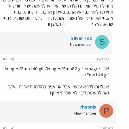
מתחיל הפיק הוא יום הולדתו של הארי אז למעשה יש לו חודש עד
תחילת הלימודים, לא? אממ.. בעיקרון אהבתי, זה נחמט, במת
אהבתי את הרעיון של השנה השמינית. הרי כולנו ידענו שזה יגיע מתי
שהוא, לא? ^_____________^ תמשיך!!
Silver Fox
S
New member
#4
19/1/03
אוי...../images/Emo140.gif../images/Emo82.gif../image
s/Emo144.gif
אין לי זמן לקרוא עכשיו
אבל אני אגיב בהזדמנות אחרת... אקח
זאת לתשומת ליבי! לא שכחתי אותך!
Pheonix
P
New member
#5
19/1/03