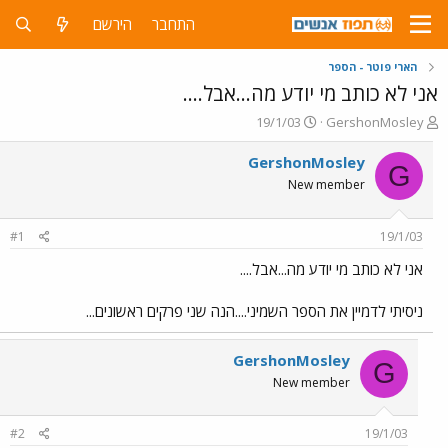
התחבר
הירשם
הארי פוטר - הספר
אני לא כותב מי יודע מה...אבל....
פ
פ
19/1/03
GershonMosley
ו
ו
ת
ר
GershonMosley
G
ח
ס
New member
ה
ם
נ
ב
ו
ת
#1
19/1/03
ש
א
א
ר
אני לא כותב מי יודע מה...אבל....
י
ך
ניסיתי לדמיין את הספר השמיני....הנה שני פרקים ראשונים...
GershonMosley
G
New member
#2
19/1/03