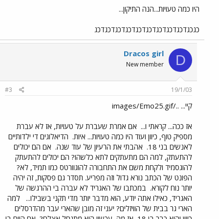
היו כמה טעויות...הנה התיקון...
כגכגדכגדכגדכגדכגדכגדכגדכגדכגדכג
Dracos girl
D
New member
#3
19/1/03
קיי... ../images/Emo25.gif
אז ככה... קראתי ו...
אם אמרת שעברת על טעויות, אז לא עברת
מספיק טוף, כיוון ועוד היו כמה טעויות... איות.
הדיאלוגים די ילדותיים
לאנשים בני 18.
אהבתי את הרעיון של עוד שנה.
אם הם יכולים
להתעתק, למה הם מתעתקים לתא כלשהו? הם יכולים להתעתק
להוגסמיד ולקחת משם את התחבורה להוגוורטס כמו תמיד, לא?
הפונט של הכתב נורא גדול וזה מפריע. תסדר גם פסקות, זה יהיה
יותר נוח לקורא.
במכתבו של האגריד לא עברה בי ההרגשה של
האגריד, כאילו אתה יודע, הוא מדבר יותר מדי תקני בשבילו...
למה
הארי גר בבית של הוויזלים? יעני זה מובן שהארי עבר מהדרסלים
כיוון והוא כבר בן 18, אז מה, עכשיו הוא מתנחל אצלם?
אם היום בו