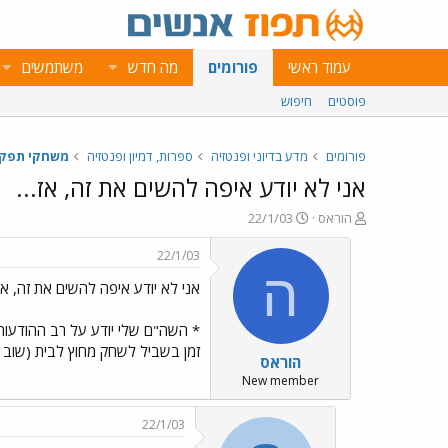
עמוד ראשי
פורומים
מה חדש
משתמשים
פוסטים
חיפוש
פורומים
מדע בדיוני ופנטזיה
ספרות, דמיון ופנטזיה
משחקי תפקי
אני לא יודע איפה להשים את זה, אז...
פ
פ
הוראס
22/1/03
ו
ו
ת
ר
22/1/03
ח
ס
ה
אני לא יודע איפה להשים את זה, אז.
ה
ם
נ
ב
ו
ת
* השה"ם שלי יודע על רב ההודעות 
ש
א
זמן בשביל לשחק מחוץ לבית (שוב 
הוראס
א
ר
י
New member
ך
22/1/03