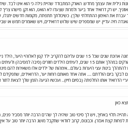
ת גילית את עצמך מחדש. האורק המתבודד שהיית גילה כי הוא אינו לבד. שיחה
וזניך. יש רק דרואיד אחד ביער ולמרות שצעדו לא הואט, הוא זקן. מישהו צריך 
 עברת את האימון ההתחלתי שלך). כשיכולתך תתפתח, מקומות חדשים יתגלו, שבי
גדה חיה עדיין. יש שמספרים שיש שלוש דרואידים, ויש שאומרים חמש או שבע
שלצד היער הגדול ישנה אמונה ארוכת שנים שכל 15 שנים עליהם להקריב ילד ק
היער למשפט על פשעי האורקים במהלך אותם 15 שנים, לעיתים הילדים חוזרים (סי
 להתהלך בינות עצי היערות בעולם....אימהות של ילדים אלו משאירות להם מינח
ם לבקר ביום הולדתם ..... אתה אחד מאותם רוחות יער, הדרואידים, שתפקידם 
"י הדרואיד אותו החלפתה (בסיום חייו)... ועכשיו הגיעה הזמן שלך לצאת לתור
צא כאן
הייה תלוי באחיך, ויש לך סיכוי טוב שיהיה לך שה"ם הרבה יותר מסביר פנים, מ
 לפחות קצת אכזר). וכבונוס, קרוב לוודאי שתקבל מושג הרבה יותר טוב על א