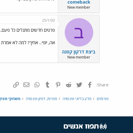
comeback
New member
25/1/03
ב
פרטים חדשים מתגלים כל פעם...
אה, יופי... אחיך? למה לא אמרת 
ביצת דרקון קטנה
New member
פייסבוק
Twitter
Reddit
Pinterest
Tumblr
WhatsApp
דואר אלקטרונ
הוסף קי
Share:
פורומים
מדע בדיוני ופנטזיה
ספרות, דמיון ופנטזיה
משחקי תפקי