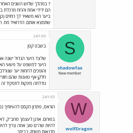
? במהלך שלוש השנים האחרונו
הם ידידי אמת והרוח מרכלת בא
ביער הוא משאיר לך רמזים (כך
שתמצא אותם. הדרואיד מת. הא
24/1/03
S
בשבט קטן
shadowfax
והופכים לרוחות יער שגורלם
New member
חלקן אף טוענות שהם חוזרי
גודלתה מינקות לתפקיד זה ע
24/1/03
W
הוראס, פתרון הקסם להעיותיך נמ
בפורום. ארגן לעצמך סחב"ק. לא ת
להיות שה"ם טוב אתה צריך להיות
wolfDragon
סדנאות משחק בביתך.