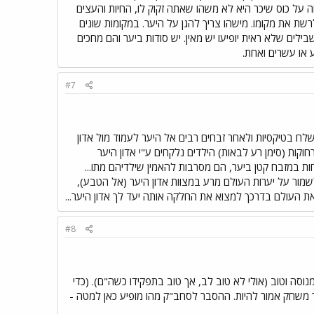
 על כוס שיכר היא לא משהו שאתה זקוק לו, החיות והעצים
לרשת את מקומו. מישהו צריך להגן על היער. במקומות שונים
לים שלא ראית יופיעו יש מאין. יש סודות ביער והם מחכים
 או עשרים ואחת.
#7
טן לאלוהיי היער, הילד נישלח בטיקסיות ולאחר זבחים רבים אל היער לעמוד מול אדון
בה למסיבה) ולעיתים רחוקות (סימן רע לבאות) הילדים נלקחים ע"י אדון היער
ות במזבח קטן ביער, הם מסרבות להאמין שילדיהם מתו...
לשמור על יערות העולם מרע במצוות אדון היער (אל הטבע),
 את העולם בדרכך למצוא את החלקה אותה יעד לך אדון היער...
#8
נוסה וטוב (אולי לא טוב לב, אך טוב בתפקידו כשה"ם). (כדי
יך משחק אמור להיות. ההסבר לסחב"ק מהו מופיע כאן למטה -