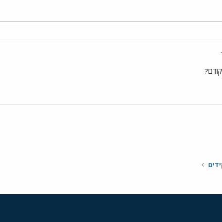
קודם?
י
שור
דים