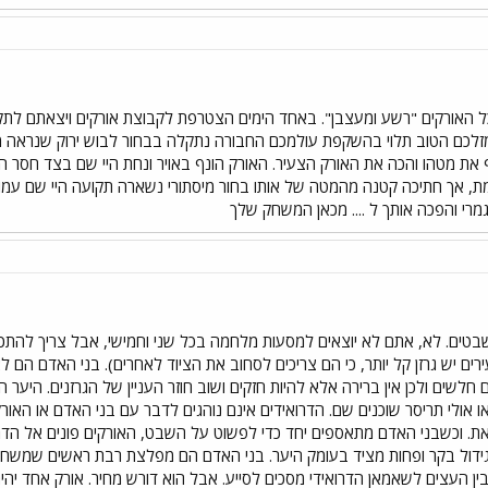
כל האורקים "רשע ומעצבן". באחד הימים הצטרפת לקבוצת אורקים ויצאתם לתק
למזלכם הטוב תלוי בהשקפת עולמכם החבורה נתקלה בבחור לבוש ירוק שנראה מ
ף את מטהו והכה את האורק הצעיר. האורק הונף באויר ונחת היי שם בצד חסר 
ת, אך חתיכה קטנה מהמטה של אותו בחור מיסתורי נשארה תקועה היי שם עמוק
מרי והפכה אותך ל .... מכאן המשחק שלך
ם. לא, אתם לא יוצאים למסעות מלחמה בכל שני וחמישי, אבל צריך להתכונן 
ירים יש גרזן קל יותר, כי הם צריכים לסחוב את הציוד לאחרים). בני האדם הם לא
חלשים ולכן אין ברירה אלא להיות חזקים ושוב חוזר העניין של הגרזנים. היער 
אולי תריסר שוכנים שם. הדרואידים אינם נוהגים לדבר עם בני האדם או האור
את. וכשבני האדם מתאספים יחד כדי לפשוט על השבט, האורקים פונים אל הדרו
דול בקר ופחות מציד בעומק היער. בני האדם הם מפלצת רבת ראשים שמשחיתה
ין העצים לשאמאן הדרואידי מסכים לסייע. אבל הוא דורש מחיר. אורק אחד יהי