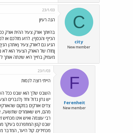
23/1/03
C
הנה רעיון
בהיותך אורק צעיר ההית אורק כ
הכייף והכסף). לרוע מזלכם או 
city
הגיע גם לאורק צעיר (אתה) הני
New member
ןמזלו של האורק הצעיר הוא לא מ
מעמיק בחייך היא שינתה אותך לג
23/1/03
F
הייתי רוצה לנסות
השבט שלך הוא שבט ככל השבטי
יש גרזן גדול וחד (לגברים הצע
Ferenheit
צדים אורקים במקום שהאורקים 
New member
מהם, ויש שאומרים שתשעה, או 
רבי עוצמה ואיש אינו מכחיש ז
שבט קטן המתפרנס בעיקר מגי
מכחידים. קול היער, המדבר מב