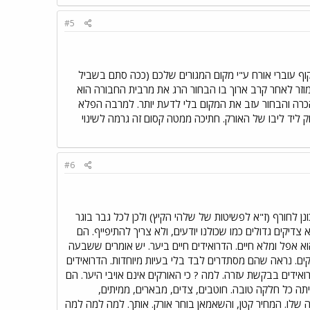
#5
וף עוברי אורח ע"י מקום המגורים שלכם (ככה סתם בשביל
וזר לאחר קרב ארוך בו הבחור הרג את מרבית החבורה הוא
הכרה והבחור עזב את המקום בלי לדעת יותר. למרבה הפלא
 ליד ליבו של האורק. חתיכה ממטה קסום זה גרמה לשינוי
#6
לחורף (ז"א לפשיטות של שלהי הקיץ) ולכן לכל גבר בוגר
 צדיקים גדולים כמו שכולנו יודעים, ולא צריך להתיפייף. הם
הוא אפל ומלא חיים. הדרואידים חיים ביער. יש אומרים ששבעה
קים. נראה שהם מסתדרים לבד בלי בעיות מיוחדות. הדרואידים
אידים בבקשת עזרה. למה ? כי האורקים אינם אויבי היער. הם
 כל חלקה טובה. חוטבים, צדים, מבארים, ממיתים,
ה שלו. המחיר קטן, והשאמאן בוחר אורק. אותך. למה למה למה