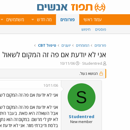
עמוד ראשי
פורומים
מה חדש
משתמשים
פוסטים
חיפוש
פורומים
המומחים
יועצים
טיפול CBT
אני לא יודעת אם פה זה המקום לשאול
פ
פ
10/11/06
Studentred
ו
ו
ת
הנושא נעול.
ר
ח
ס
ה
ם
10/11/06
נ
ב
S
ו
ת
אני לא יודעת אם פה זה המקום לש
ש
א
א
ר
אני לא יודעת אם פה זה המקום לש
י
אבל השאלה היא כזאת. בעבר היתי 
ך
Studentred
לא יתן לי מרשם. במקום זה הוא נתן 
New member
בלסת ודיברתי מוזר. אני לא יודעת