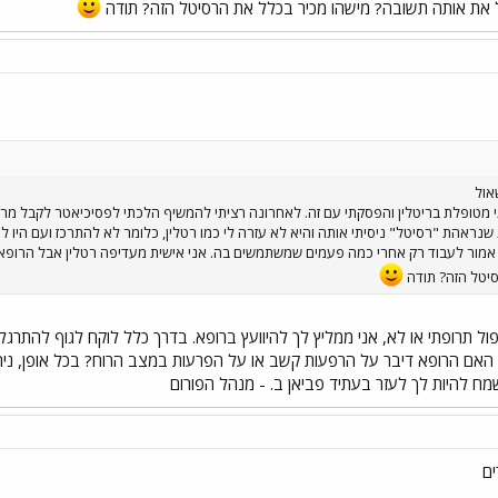
 את אותה תשובה? מישהו מכיר בכלל את הרסיטל הזה? תודה
אול
מטופלת בריטלין והפסקתי עם זה. לאחרונה רציתי להמשיף הלכתי לפסיכיאטר לקבל מרשם
נראהת "רסיטל" ניסיתי אותה והיא לא עזרה לי כמו רטלין, כלומר לא להתרכז ועם היו לה ת
מור לעבוד רק אחרי כמה פעמים שמשתמשים בה. אני אישית מעדיפה רטלין אבל הרופא ל
יטל הזה? תודה
ל תרופתי או לא, אני ממליץ לך להיוועץ ברופא. בדרך כלל לוקח לגוף להתרגל 
ם הרופא דיבר על הרפעות קשב או על הפרעות במצב הרוח? בכל אופן, ניתן תמי
ח להיות לך לעזר בעתיד פביאן ב. - מנהל הפורום
ים