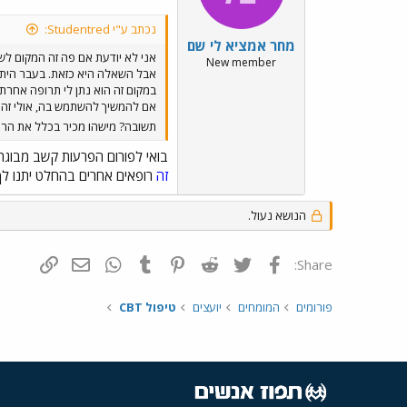
נכתב ע"י Studentred:
מחר אמציא לי שם
אני לא יודעת אם פה זה המקום לש
New member
אבל השאלה היא כזאת. בעבר היתי 
במקום זה הוא נתן לי תרופה אחרת ש
אם להמשיך להשתמש בה, אולי זה א
תשובה? מישהו מכיר בכלל את הרס
בואי לפורום הפרעות קשב מבוגר
זה
רופאים אחרים בהחלט יתנו לך 
הנושא נעול.
פייסבוק
Twitter
Reddit
Pinterest
Tumblr
WhatsApp
דואר אלקטרונ
הוסף קי
Share:
פורומים
המומחים
יועצים
טיפול CBT