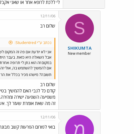
לי ללכת לרופא אחר או שאני אקבל
12/11/06
S
שלום רב
נכתב ע"י Studentred:
SHIKUMTA
אני לא יודעת אם פה זה המקום לש
New member
אבל השאלה היא כזאת. בעבר היתי 
במקום זה הוא נתן לי תרופה אחרת ש
אם להמשיך להשתמש בה, אולי זה א
תשובה? מישהו מכיר בכלל את הרס
שלום רב
קודם כל לגבי האם להמשיך בטיפו
משפיעה השפעה ישירה ומהירה. הא
זה מה שאת אומרת שעזר לך. אשמ
12/11/06
מ
בואי לפורום הפרעות קשב מבוגר