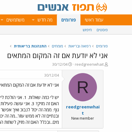
עמוד ראשי
פורומים
מה חדש
משתמשים
פוסטים
חיפוש
פורומים
רפואה ובריאות
מומחים
התנהגות בריאותית
אני לא יודעת אם זה המקום המתאים
פ
פ
30/12/04
reedgreenwhait
ו
ו
ת
ר
30/12/04
ח
ס
R
אני לא יודעת אם זה המקום המתאי
ה
ם
נ
ב
ו
ת
ש
א
reedgreenwhai
א
ר
י
t
ך
New member
מים...ובכלל האם זה מזיק לשתות הרבה? 6. האם אפשר למות ממנת יתר של קולדקס? אם כן כמה צריך לקחת ואיך זה פועל? שאלתי הרבה שאלות 