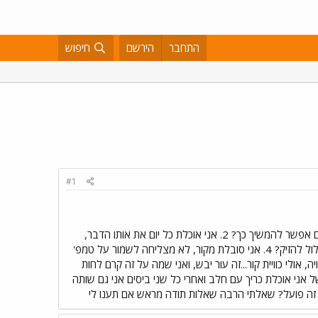
התחבר
הירשם
חיפוש
#1
יש לי כמה שאלות. 1. אני הולכת לישון, כל יום, ב00:30 וקמה ב5:15 האם זה מספיק בכדי לתפקד כמו שצריך והאם אפשר להמשיך כך? 2. אני אוכלת כל יום את אותו הדבר,
האם זה מזיק? 3. אני עושה פעילות ספורטיבית כשאני קמה, בצהוריים ובערב ואני הולכת ברגל לביצפר, האם זה עלול להזיק? 4. אני סובלת מקור, לא מצליחה לשמור על טמפ'
אלה, זה נרה כמו כוויה, אולי כוויית קור...זה עור יבש, ואני שמה על זה קרם לחות
ה מזיק לשתות מים תוך כדי אכילה? למשל אני אוכלת כריך עם חלב ואחרי כל שני ביסים אני גם שותה