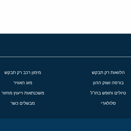
י
שור
הלוואות רק תבקש
מימון רכב רק תבקש
בורסה ושוק ההון
מזג האוויר
טיולים וחופש בחו"ל
משכנתאות וייעוץ מחזור
סלולארי
מבשלים כשר