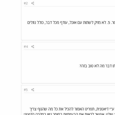
#2
1. לא מספיק 2. לא בריא. 3. תלוי עד כמה ביה"ס רחוק. עקרונית לא מזיק 4. לכי לרופא משפחה. 5. לכי לרופא עור. 5. לא מזיק לשתות עם אוכל, עודף מכל דבר, כולל נוזלים
#4
תו דבר מה לא טוב בזה?
#5
ע"י דיאטנית, תפריט האמור להכיל את כל מה שהגוף צריך
ח" שלנו. אפשר לראות את הבעייתיות בחוסר גיוון במקרה הקיצוני