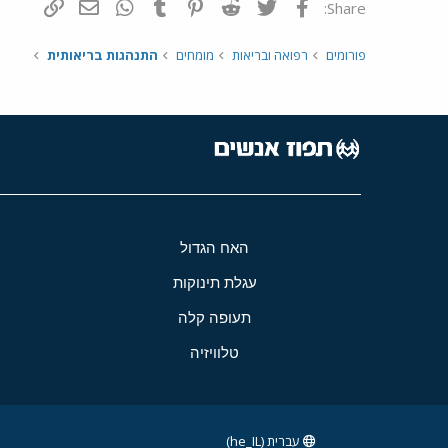
פייסבוק
Twitter
Reddit
Pinterest
Tumblr
WhatsApp
דואר אלקטרונ
הוסף קי
Share:
פורומים
רפואה ובריאות
מומחים
התנהגות בריאותית
האח הגדול
עגלת תינוקות
תעופה קלה
טלוויזיה
עברית (he_IL)