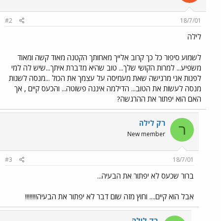
#2
18/7/01
לילה
לשמוע סיפור כל כך קרוב אלייך מאחותך הקטנה מאוד קשה ומאוד
משפיע... למרות הקושי שלך... טוב שהיא מדברת איתך...שיש לה למי
לפנות אני מרגישה שאת מעמיסה על עצמך את הכול ...מנסה לשנות
מנסה לעשות את הטוב... הדילמה איננה פשוטה... והכעס קיים , אך
האם הוא יפתור את ההרגשה?
רק לילה
ר
New member
#3
18/7/01
ברור שכעס לא יפתור את הבעיה...
אבל הוא קיים.... וחוץ מזה שום דבר לא יפתור את הבעיה!!!!!!!!
רק לילה