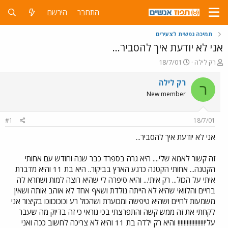
התחבר
הירשם
תמיכה נפשית לצעירים
אני לא יודעת איך להסביר...
פ
פ
רק לילה
18/7/01
ו
ו
ת
ר
רק לילה
ר
ח
ס
New member
ה
ם
נ
ב
ו
ת
#1
18/7/01
ש
א
א
ר
אני לא יודעת איך להסביר...
י
ך
זה קשור לאמא שלי.... היא גרה בספרד כבר שנה וחודש עם אחותי
הקטנה... אחותי הקטנה כרגע הארץ בביקור.. היא בת 11 והיא מדברת
איתי על הכול... רק איתי... והיא סיפרה לי שהיא רוצה למות ושחרא לה
בחיים והלוואי שהיא לא הייתה נולדת ושאף אחד לא אוהב אותה ושאין
משמעות לחיים ושהיא טיפשה ומכוערת ושהכול רע וכוכוכווכו בקיצור אני
לקחתי את זה ממש קשה והתפרצתי בכי נוראי כי זה בדיוק מה שעבר
עלי!!!!!!!!!!!!!!!!!! והיא רק ילדה בת 11 והיא לא צריכה לחשוב ככה ואני