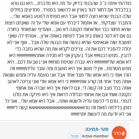
הזדהתי איתה כ``כ שהבנתי בדיוק על מה היא מדברת.... היא גם נורא
בבלבלול אם לחזור לגור בארץ או להשאר בספרד.. מחריצים במילים
שלה הבנתי שהיא רוצה לחזור אבל היא מפחדת לפגוע באמא שלי....
והתברר שצדקתי... אז אתמול דיברתי עם אמא שלי על זה שאנחנו רוצות
שהיא תחזור כבר ושלאחותי הקטנה לא טוב... ושעדיף שנתאחד בחזרה
גם אם לא לגור באותו בית אבל לפחות באותה ארץ.... אמרתי לה שאני
חושבת שזה אגואיסטי שהיא נטשה את הבנות שלה אבל... אוף אני לא
יכולה להסביר לכם את זה.. צריכים לקרוא את מה שהיא כתבה כדי
להבין....ממש רבנו!!!!!! אבל בעקרון אני לא מכירה אותה!!!!!!!!!!!!!!!!!!!! היא
לא אמא שלי!!!!!!!!!!!!!!! היא עברה שטיפת מוח!!!!! אני נשבעת לכם... היא
ממש מטורפת... אין לי מושג איך היא חושבת ומה עובר עליה!!!!!!!!!!! וזה
הורג אותי כי היא אמא שלי מצד אחד אבל אני כועסת עליה וממש שונאת
אותה מצד אחר וזה קורע אותי!!!!!!!!!! כי היא אמא שלי ואני צריכה לאהוב
אותה בכל מצב וזה קשה לי.. וגם לראות איך היא שברה את אחותי
הקטנה ואותי וגם את אחותי הגדולה לראות איך היא פירקה את כולנו
לגמרי.. גורם לי לכעוס עליה ולשנוא אותה... אבל היא אמא שלי... ואני כל
הזמן בדילמה הזאת וזה נוראאאאאאאאאאאאאאאאאאאא קשה לי!!!!!!!!
אני לא יודעת מה לעשות יותר!!!!!!!!!
סהר-תמיכה
Active member
מנהל