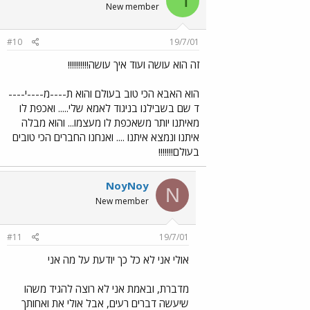
ר
New member
#10
19/7/01
זה הוא עושה ועוד איך עושה!!!!!!!!!!
הוא האבא הכי טוב בעולם והוא ת----מ----י----
ד שם בשבילנו בניגוד לאמא שלי..... ואכפת לו
מאיתנו יותר משאכפת לו מעצמו... והוא מבלה
איתנו ונמצא איתנו .... ואנחנו החברים הכי טובים
בעולם!!!!!!!
NoyNoy
N
New member
#11
19/7/01
אולי אני לא כל כך יודעת על מה אני
מדברת, ובאמת אני לא רוצה להגיד משהו
שיעשה דברים רעים, אבל אולי את ואחותך