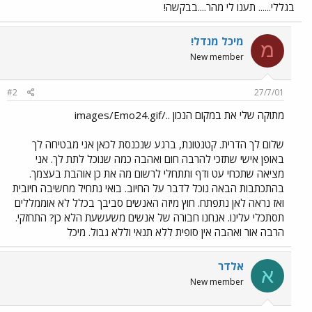
בגללי...... תענו לי מהר....בבקשה!
מיכל מנדל!
מ
New member
#2
27/7/01
מתוקה שלי את במקום הנכון ../images/Emo24.gif
שלום לך הדרית. קטנטונת, ברגע שנכנסת לכאן אני מבטיחה לך
באופן אישי שתזכי להרבה חום ואהבה כמה שנוכל לתת לך. אני
מציאה שתכחי עט ודף ותתחלי לרשום מה את כן אוהבת בעצמך.
בהתכתבות הבאה נוכל לדבר על החיוב. בואי נתחיל מחשיבה חיובית
ואז נראה לאן נתפתח. חוץ מיזה האנשים סביבך בכלל לא אוממללים
תסתכלי עלינו. אנחנו חבורה של אנשים משעשעת הלא כן? התחזקי.
הרבה אור ואהבה אין סופית ללא תנאי וללא גבול. מיכל
אלדר
א
New member