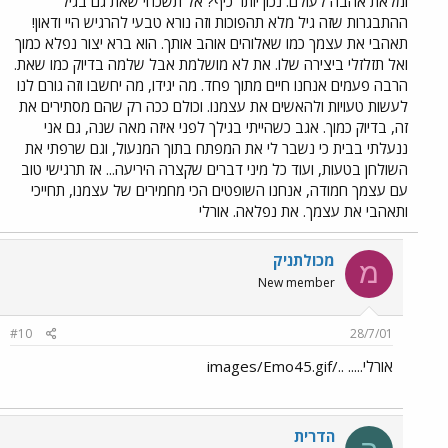
ומלאת אהבה לעולם. נכון יותר כיף? אל תשכחי שאת גם בגיל
ההתבגרות שזה גיל מלא תהפוכות וזה נורא טבעי להרגיש היי ודאון!
תאהבי את עצמך כמו שאלוהים אוהב אותך. הוא ברא יצור נפלא כמוך
ואל תזלזלי ביצירה שלו. את לא מושלמת אבל שלמה בדיוק כמו שאת.
הרבה פעמים אנחנו חיים מתוך פחד. מה יגידו, מה יחשבו וזה גורם לנו
לעשות טעויות ולהאשים את עצמנו. וכולם ככה רק שהם מסתירים את
זה, בדיוק כמוך. אגב כשהייתי בגילך לפני איזה מאה שנה, גם אני
ננעלתי בבית כי נשבר לי את המפתח בתוך המנעול, וגם שרפתי את
השולחן בטעות, ועוד כל מיני דברים שקצרה היריעה... אז תרגישי טוב
עם עצמך חמודה, אנחנו השופטים הכי מחמירים של עצמנו, תחייכי
ותאהבי את עצמך. את נפלאה. אורלי
מכולתניק
מ
New member
#10
28/7/01
אורלי..... ../images/Emo45.gif
הדרית