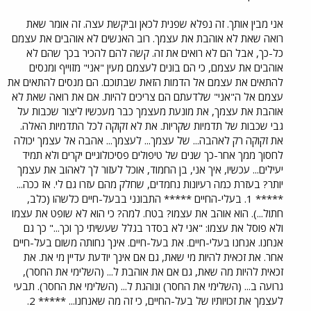
אני מבין אותך. זה נפלא שפנית לכאן וביקשת עצה. זה אומר שאת
רואה שאת לא אוהבת את עצמך. רוב האנשים לא אוהבים את עצמם
כל-כך, אבל הם לא רואים את זה. קשה להם להכיר בכך שהם לא
אוהבים את עצמם, כי הם בונים לעצמם מעין "אני" מזוייף ומנסים
להתאים את עצמם אל הדמות הזאת שבתוכם. הם מנסים להתאים את
עצמם אל ה"אני" שלדעתם הם צריכים להיות. אם את רואה שאת לא
אוהבת את עצמך, את מונעת מעצמך כבר מעכשיו ליצור שכבות על
גבי שכבות של תדמיות שקריות. את לא זקוקה לכל התדמיות האלה.
את זקוקה רק לאהבה... של עצמך... לעצמך... אהבה אל עצמך יכולה
לחסוך ממך אחר-כך שנים של טיפולים פסיכולוגיים יקרים ולא תמיד
יעילים... עכשיו, איך אני, בן החמוד, אוכל לעזור לך לאהוב את עצמך
יותר? בעזרת כמה רעיונות נחמדים, שחלק מהם עזרו גם לי. אז ככה...
***** 1. בעלי-החיים ***** התבונני בבעל-חיים כלשהו (כלב,
חתול...). הוא אוהב את עצמו? בטח. למה? כי הוא לא שופט את עצמו
ולא פוסל את עצמו: "אני לא בסדר בגלל שעשיתי כך וכך..." כך גם
אנחנו. אנחנו בעלי-חיים. את בעל-חיים. אינך נחותה משום בעל-חיים
אחר. את זכאית להיות מי שאת, גם אם אינך יודעת עדיין מי את. את
זכאית להיות מה שאת, גם אם את אוהבת ל... (השלימי את החסר),
גרועה ב... (השלימי את החסר) ונוהגת ל... (השלימי את החסר). תבעי
לעצמך את זכויותיו של בעל-החיים, כי זה מה שאנחנו... ***** 2.