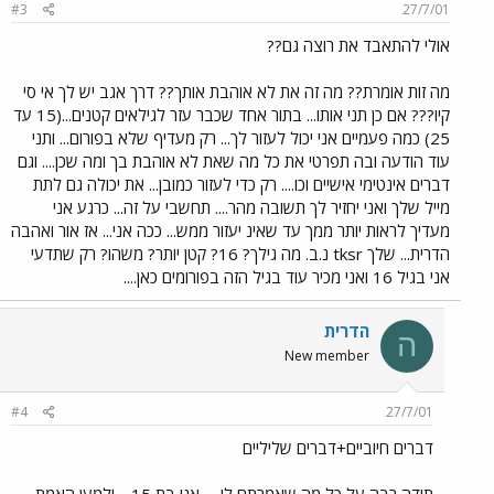
#3
27/7/01
אולי להתאבד את רוצה גם??
מה זות אומרת?? מה זה את לא אוהבת אותך?? דרך אגב יש לך אי סי
קיו??? אם כן תני אותו... בתור אחד שכבר עזר לגילאים קטנים...(15 עד
25) כמה פעמיים אני יכול לעזור לך... רק מעדיף שלא בפורום... ותני
עוד הודעה ובה תפרטי את כל מה שאת לא אוהבת בך ומה שכן.... וגם
דברים אינטימי אישיים וכו.... רק כדי לעזור כמובן... את יכולה גם לתת
מייל שלך ואני יחזיר לך תשובה מהר.... תחשבי על זה... כרגע אני
מעדיך לראות יותר ממך עד שאינ יעזור ממש... ככה אני... אז אור ואהבה
הדרית... שלך tksr נ.ב. מה גילך? 16? קטן יותר? משהו? רק שתדעי
אני בגיל 16 ואני מכיר עוד בגיל הזה בפורומים כאן....
הדרית
ה
New member
#4
27/7/01
דברים חיוביים+דברים שליליים