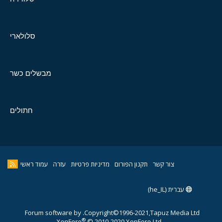
סלולארי
מבשלים כשר
חתולים
צור קשר
תקנון הפורום
מדיניות פרטיות
עזרה
עמוד ראשי
עברית (he_IL)
Forum software by
Copyright©1996-2021,Tapuz Media Ltd.
®
XenForo
© 2010-2020 XenForo Ltd.