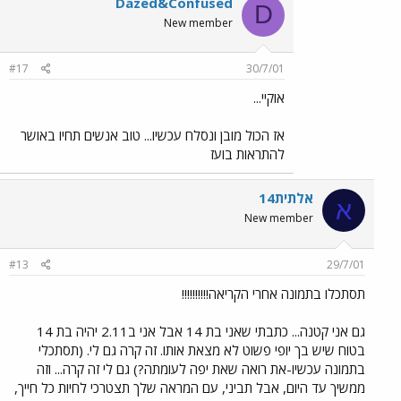
Dazed&Confused
D
New member
#17
30/7/01
אוקיי...
אז הכול מובן ונסלח עכשיו... טוב אנשים תחיו באושר
להתראות בועז
אלתית14
א
New member
#13
29/7/01
תסתכלו בתמונה אחרי הקריאה!!!!!!!!!!
גם אני קטנה... כתבתי שאני בת 14 אבל אני ב2.11 יהיה בת 14
בטוח שיש בך יופי פשוט לא מצאת אותו. זה קרה גם לי. (תסתכלי
בתמונה עכשיו-את רואה שאת יפה לעומתה?) גם לי זה קרה... וזה
ממשיך עד היום, אבל תביני, עם המראה שלך תצטרכי לחיות כל חייך,