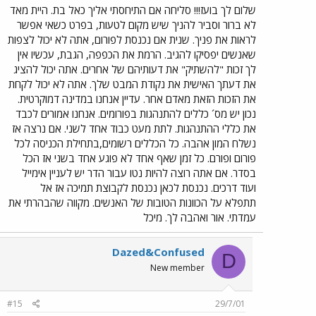
שלום לך בועז!!! סליחה אם התיחסתי אליך כאל בת. היית מאד
לא ברור וסביר להניך שיש מקום לטעות, בפרט כשאי אפשר
לראות את פניך. שנית אם נכנסת לפורום, אתה לא יכול לצפות
שאנשים יפסיקו להגיב. הרמת את הכפפה, הגבת, עכשיו אין
לך זכות "להשתיק" את דעותיהם של אחרים. אתה יכול להציג
את דעתך האישית את נקודת המבט שלך. אתה לא יכול לקחת
את הזכות הזאת מאדם אחר. עדיין אנחנו במדינה דמוקרטית.
נכון יש מס´ כללים להתנהגות בפורומים. אנחנו אמורים לכבד
את כללי ההתנהגות. לתת מעט כבוד אחד לשני. אם נרצה אז
נשלח המון אהבה. כל הכללים רשומים,בתחילת הכניסה לכל
פורום ופורם. כל זמן שאף אחד לא פוגע אחד בשני אז הכל
בסדר. אם אתה רוצה להיות נטו עבור הדר יש לעניין אימייל
ועוד דרכים. נכנסת לכאן נכנסת לקבוצת תמיכה אז אל
תתפלא על הכוונות הטובות של האנשים. מקווה שהבהרתי את
עמדתי. אור ואהבה לך. מיכל
Dazed&Confused
D
New member
#15
29/7/01