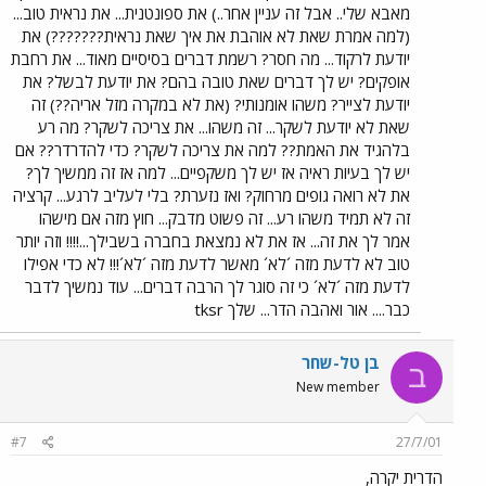
מאבא שלי.. אבל זה עניין אחר..) את ספונטנית... את נראית טוב...
(למה אמרת שאת לא אוהבת את איך שאת נראית???????) את
יודעת לרקוד... מה חסר? רשמת דברים בסיסיים מאוד... את רחבת
אופקים? יש לך דברים שאת טובה בהם? את יודעת לבשל? את
יודעת לצייר? משהו אומנותי? (את לא במקרה מזל אריה??) זה
שאת לא יודעת לשקר... זה משהו... את צריכה לשקר? מה רע
בלהגיד את האמת?? למה את צריכה לשקר? כדי להדרדר?? אם
יש לך בעיות ראיה אז יש לך משקפיים... למה אז זה ממשיך לך?
את לא רואה גופים מרחוק? ואז נזערת? בלי לעליב לרגע... קרציה
זה לא תמיד משהו רע... זה פשוט מדבק... חוץ מזה אם מישהו
אמר לך את זה... אז את לא נמצאת בחברה בשבילך...!!!! וזה יותר
טוב לא לדעת מזה ´לא´ מאשר לדעת מזה ´לא´!!! לא כדי אפילו
לדעת מזה ´לא´ כי זה סוגר לך הרבה דברים... עוד נמשיך לדבר
כבר.... אור ואהבה הדר... שלך tksr
בן טל-שחר
ב
New member
#7
27/7/01
הדרית יקרה,