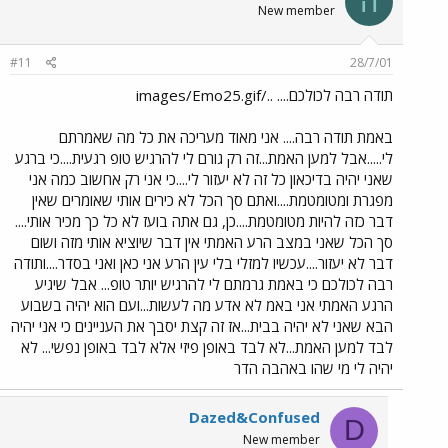
ה
New member
#11
28/7/01
תודה רבה לכולכם.... ../images/Emo25.gif
באמת תודה רבה.... אני מאוד מעריכה את כל מה שאמרתם
לי.....אבל למען האמת...זה רק גורם לי להרגיש טופ רגעית....כי ברגע
שאני יהיה בדיכאון כל זה לא יעזור לי....כי אני רק אחשוב כמה אני
מפגרת ומטומטמת....ואתם סך הכל לא כירים אותי שאומרים שאין
דבר כזה להיות מטומטמת....כן, גם אתה בועז לא כל כך מכיר אותי....
סך הכל שאני במצב הרע האמתי אין דבר שיוציא אותי מזה ושום
דבר לא יעזור....עכשיו למזלי בלי עין הרע אני כאן ואני בסדר....ותודה
רבה לכולכם כי באמת גרמתם לי להרגיש יותר טופ... אבל שיגיע
הרגע האמתי אני באמ לא אדע מה לעשות...ועם הוא יהיה בשבוע
הבא שאני לא יהיה בבית...אז זה קצת יסבך את העניינים כי אני יהיה
לבד למען האמת...לא לבד באופן פיזי אלא לבד באופן נפשי... לא
יהיה לי מי שהו באהבה הדר
Dazed&Confused
D
New member