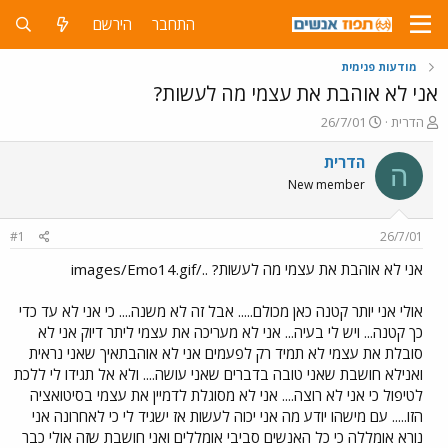
התחבר
הירשם
מודעות פנימית
אני לא אוהבת את עצמי מה לעשות?
פ
פ
הדרית
26/7/01
ו
ו
ת
ר
הדרית
ה
ח
ס
New member
ה
ם
נ
ב
ו
ת
#1
26/7/01
ש
א
א
ר
אני לא אוהבת את עצמי מה לעשות? ../images/Emo14.gif
י
ך
אולי אני יותר קטנה כאן מכולם..... אבל זה לא משנה.... כי אני לא עד כדי
כך קטנה... ויש לי בעיה... אני לא מעריכה את עצמי ליתר דיוק אני לא
סובלת את עצמי לא תמיד רק לפעמים אני לא אוהבתאיך שאני נראית
ואנילא חושבת שאני טובה בדברים שאני עושה.... ולא אל תגידו לי ללכת
לטיפול כי אני לא רוצה.... אני לא מסוגלת לדמיין את עצמי בסיטואציה
הזו..... עם מישהו יודע מה אני יכוה לעשות אז ישגיד לי כי לאחרונה אני
נורא אומללה כי כל האנשים סביבי אומללים ואני חושבת שזה אולי כבר