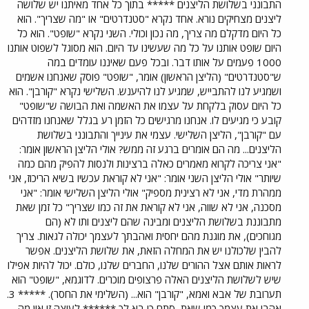
התבונני בשלושת הליצנים ***** בתוך כל אחד מאיתנו יש שלושה
ליצנים מצחיקים נורא. אחד נקרא "סטנדרטים" או "מה שצריך". הוא
כל היום מדקלם מה צריך, מה נכון וכולי. השני נקרא "שופט". הוא כל
היום שופט אותנו על כל מה שעשינו עד היום. הוא מסוגל לשפוט אותנו
1000 פעמים על אותו דבר. ובכל פעם שאיננו עומדים במה
ש"סטנדרטים" (הליצן הראשון) אומר, "שופט" פוסק שאנחנו אשמים
ושמגיע לנו להתבייש, שמגיע לנו להיענש. השלישי נקרא "קורבן". הוא
כל היום עסוק בלקחת על עצמו את האשמה ואת הבושה ש"שופט"
קובע כי מגיעים לו. אנחנו מרגישים כל הזמן רע בגלל שאנחנו מזדהים
עם "קורבן", הליצן השלישי. עצמי את עינייך והתבונני בשלושת
הליצנים... מה הם אומרים ברגע זה ממש? אולי הליצן הראשון אומר:
"אני צריכה לקרוא מאמרים כאלה ברצינות ולנסות להפיק מהם כמה
שיותר" אולי הליצן השני אומר: "אני לא קוראת עכשיו בשיא הריכוז, אני
ממהרת מדי, אני לא רצינית מספיק" אולי הליצן השלישי אומר: "אני
מסכנה, אני לא שווה, אני לא קוראת את זה כמו שצריך" כל זמן שאת
מתבוננת בשלושת הליצנים ומבינה שהם ליצנים ותו לא (הם
מגוחכים), את מוגנת מהם יחסית ואהבתך לעצמך יכולה לגאות. צריך
להבין שלכולנו יש את המחלה הזאת, את שלושת הליצנים. אפשר
לראות אותם אצל ההורים שלנו, החברים שלנו, כולם. יכול להיות אפילו
שיש לשלושת הליצנים האלה פרצופים מוכרים. לדוגמא, "שופט" הוא
תערובת של אבא ואמא, "קורבן" הוא... (השלימי את החסר). ***** 3.
אהבי את עצמך כמו שאת, סתם כי בא לך ****** לעיצה זו אין מה