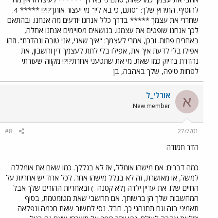
להוסיף. התירוץ שלך: "סתם, כי בא לי!" מי יעצור אותך?!?! ***** 4.
שחררי את עצמך ***** בדרך כלל אנחנו יודעים מה אנחנו. ובהתאם
לכך אנחנו שופטים את עצמנו. בנושאים מסויימים אנחנו אחלה,
באחרים פחות. ובכן, אמרי לעצמך: "איך שאני, אני טובה ונהדרת". וזהו.
אפילו בלי לדעת איך את, אפילו בלי לתת לעצמך דין וחשבון, את
נהדרת בדיוק כמו שאת. מי את שתטעני אחרת?!?! מקווה שעזרתי
לפחות טיפה, שלך באהבה, בן
אורלי_ל
א
New member
#8
27/7/01
הדר חמודה
כמה דברים: אם מישהו אומלל, אז לא בגללך. כמו שאם את אומללה
למשל, או מאושרת, זה לא בגלל מישהו אחר. לכל אחד יש אחריות על
החיים שלו. את עדיין ילדה (לא קטנה
) ובאחריות ההורים שלך אבל
המחשבות שלך הן ברשותך. אם תחשבי שאת מטומטמת, בסוף
תאמיני בזה וגם תתנהגי כך. חבל. נסי לחשוב שאת חכמה ונפלאה