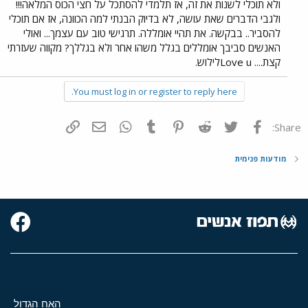
ולא תוכלי לשנות את זה, אז תלמדי להסתכל על חצי הכוס המלאה!!!
ולגבי הדברים שאת עושה, לא בדיוק הבנתי למה הכוונה, אז אם תוכלי
להסביר.. בבקשה. את תהיי אומללה. תרגישי טוב עם עצמך... ואולי
האנשים סביבך אומללים בגלל משהו אחר ולא בגללך? מקווה שעזרתי
קצת.... Love uלילוש.
You must log in or register to reply here.
פייסבוק
Twitter
Reddit
Pinterest
Tumblr
WhatsApp
דואר אלקטרוני
הוסף קישור
Share:
מודעות פנימית
האח הגדול