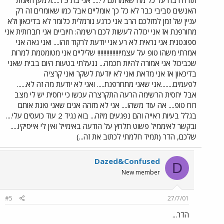
תודה רבה על כל מה שאמרתם לי..... אני בת 15.....ולמען האמת
האנשים סביבי כבר לא כל כך אומליים אבל כמו שאומרים זה רק
עניין של זמן למזלכם הרב אני כרגע נורמלית כלומר לא בדיכאון ולא
מחורפנת אז אני יכולה לעשות לכם רשימה: חיוביים אני חברותית אני
ספונטנית אני נראית לא רע אני יודעת לרקוד וזהו.... ואני גאה אני
אמרתי משהו טופ על עצמי!!!!!!!!!!!!!!! שליליים אני מטומטמת למרות
שכביכול אני אמורה להיות חכמה... ננעלתי בטעות היום בבית שאני
בדיכאון אז אני מדאת ואני לא יודעת לשקר ואני קרציה
לפעמים........אני שאני מתחרפנת..... ואני לא יודעת מה זה לא......
אבל יחסית הרשימה הרעה התקרצרה עכשו כי יחסית יש לי מצב
רוח טופ.... אה עוד משהו.... אני לא מזהה אנים שאני פוגת אותם
בגלל בעיות ראייה והם נפגעים מיזה... בוא נגיד 2 עוד כועסים עלי....
ובקשר לאיממיל פשוט תלחץ על הודעה באימייל ואין לי אייסיקיו.....
שלכם, הדר (תמיד חלמתי לכתוב את זה...)
Dazed&Confused
D
New member
#5
27/7/01
הדר...