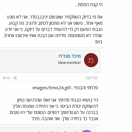
הי קצת הגזמת...
את מי בדיוק השתקתי? שאנשים יגיבו,בסדר. אני לא מונע
מאף אחד.. פשוט אני לא מתכוון לכתוב ולהגיב פה קבוע.
הגבתי הפעם רק כדי להעמיד דברים על דיוקם, כי אני יודע
שהדר לא מטומטמת. סליחה אם הבנת אותי איכשהו אחרת.
בועז
מיכל מנדל!
מ
New member
#16
29/7/01
סלחתי והבנתי ../images/Emo24.gif
היי בועז!!! הבנתי סלחתי. אני זאת שהרגישה נסיון
להשתקת יכולת הביטוי. כי אני היחידה שפנתה אליך
בברכה על הצטרפותך לפורום. הכוונות שלי היו טובות.
אכבד כל בחירה שלך. אור ואהבה. מיכל