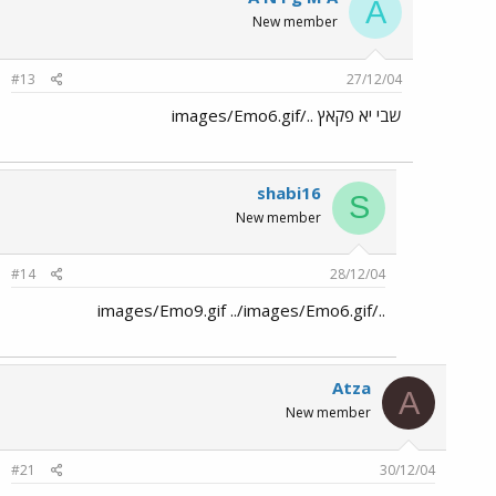
A
New member
#13
27/12/04
שבי יא פקאץ ../images/Emo6.gif
shabi16
S
New member
#14
28/12/04
../images/Emo9.gif ../images/Emo6.gif
Atza
A
New member
#21
30/12/04