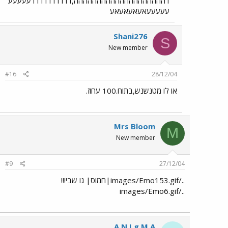
דהההההההההההההההההההה,דדדדדדדדדדעעעעע
עעעעעאעאעאעאע
Shani276
S
New member
#16
28/12/04
או לו מטנשנש,בתוח.100 עחוז.
Mrs Bloom
M
New member
#9
27/12/04
../images/Emo153.gif|חמוס| גו שבי!!!
../images/Emo6.gif
A N I g M A