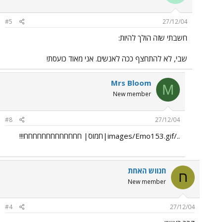
#5
27/12/04
חשבתי שזה הולך להיות:
שבי, לא להתחצף ככה לאנשים. אני מאוד כועסת!
Mrs Bloom
M
New member
#8
27/12/04
../images/Emo153.gif|חמוס| חחחחחחחחחחחחח!!!
חנווש האחת
ח
New member
#4
27/12/04