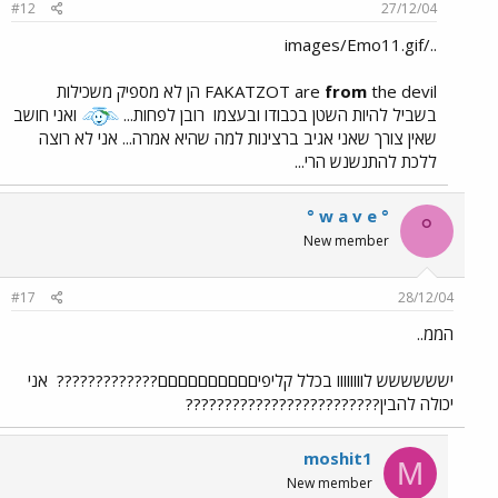
#12
27/12/04
../images/Emo11.gif
from
FAKATZOT are
the devil הן לא מספיק משכילות
בשביל להיות השטן בכבודו ובעצמו
רובן לפחות...
ואני חושב
שאין צורך שאני אגיב ברצינות למה שהיא אמרה... אני לא רוצה
ללכת להתנשנש הרי...
° w a v e °
°
New member
#17
28/12/04
הממ..
ישששששש לוווווווו בכלל קליפיםםםםםםםםםם?????????????
אני
יכולה להבין?????????????????????????
moshit1
M
New member