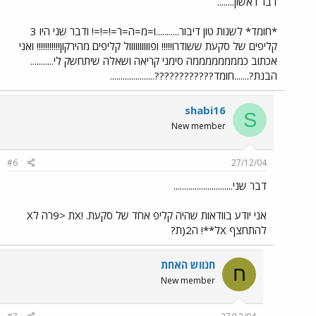
דבר ראשון........
*חומד* לשנות טון דיבור...........ו=מ=ה=ר=!=!=! ודבר שני היו 3
קליפים של סקעת ששודרו!!!!! ופוווווווווול קליפים מהירקון!!!!!!!!!!! ואני
אכתוב כממממממממה סימני קריאה ושאלה שיתחשק לי...........
הבנת?.......חומד????????????.....................
shabi16
S
New member
#6
27/12/04
דבר שני............................
אני יודע בוודאות שהיה קליפ אחד של סקעת. !Xת <9רה לX
להתחצף Xל**! ה2(ת?
חנווש האחת
ח
New member