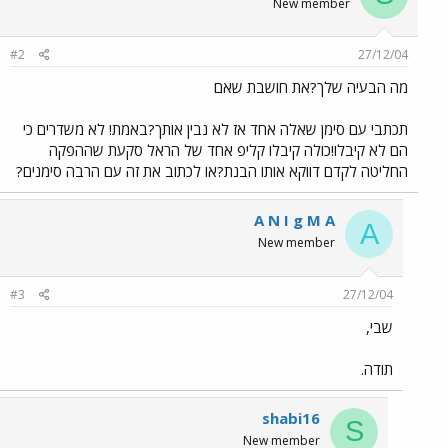
New member
#2
27/12/04
מה הבעיה שלך?את חושבת שאם
תכתבי עם סימן שאלה אחד אז לא נבין אותך?באמת! לא משדרים כי
הם לא קיבלו!כולה קיבלו קליפ אחד של הראל סקעת שההפקה
החליטה לקדם דווקא אותו הבנת?או לכתוב את זה עם הרבה סימנים?
A N I g M A
A
New member
#3
27/12/04
שבי,
תודה.
shabi16
S
New member