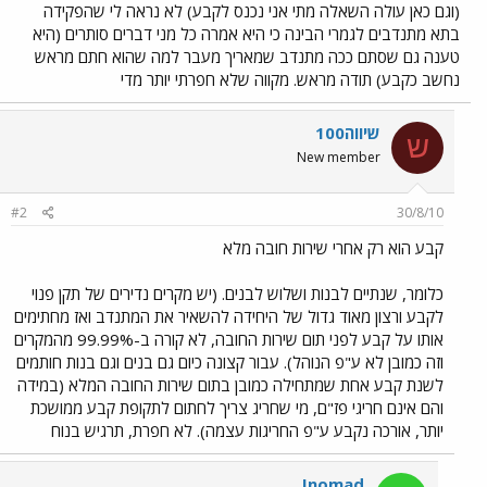
(וגם כאן עולה השאלה מתי אני נכנס לקבע) לא נראה לי שהפקידה
בתא מתנדבים לגמרי הבינה כי היא אמרה כל מני דברים סותרים (היא
טענה גם שסתם ככה מתנדב שמאריך מעבר למה שהוא חתם מראש
נחשב כקבע) תודה מראש. מקווה שלא חפרתי יותר מדי
שיווה100
ש
New member
#2
30/8/10
קבע הוא רק אחרי שירות חובה מלא
כלומר, שנתיים לבנות ושלוש לבנים. (יש מקרים נדירים של תקן פנוי
לקבע ורצון מאוד גדול של היחידה להשאיר את המתנדב ואז מחתימים
אותו על קבע לפני תום שירות החובה, לא קורה ב-99.99% מהמקרים
וזה כמובן לא ע"פ הנוהל). עבור קצונה כיום גם בנים וגם בנות חותמים
לשנת קבע אחת שמתחילה כמובן בתום שירות החובה המלא (במידה
והם אינם חריגי פז"ם, מי שחריג צריך לחתום לתקופת קבע ממושכת
יותר, אורכה נקבע ע"פ החריגות עצמה). לא חפרת, תרגיש בנוח
Jnomad