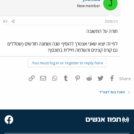
J
New member
#3
30/8/10
תודה על התשובה
לפי זה יוצא שאני אצטרך להוסיף שנה ושמונה חודשים (שכוללים
גם קורס קצינים והשלמה חיילית בתוכם)?
You must log in or register to reply here.
פייסבוק
Twitter
Reddit
Pinterest
Tumblr
WhatsApp
דואר אלקטרוני
הוסף קישור
Share:
התנדבות לצה"ל