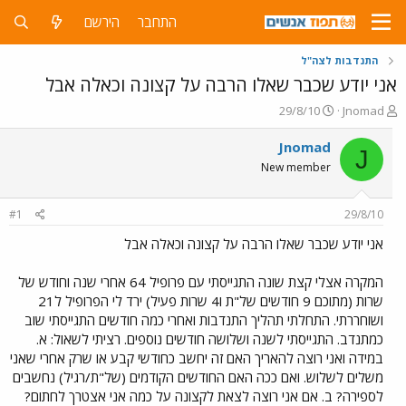
התחבר
הירשם
התנדבות לצה"ל
אני יודע שכבר שאלו הרבה על קצונה וכאלה אבל
פ
פ
29/8/10
Jnomad
ו
ו
ת
ר
Jnomad
J
ח
ס
New member
ה
ם
נ
ב
ו
ת
#1
29/8/10
ש
א
א
ר
אני יודע שכבר שאלו הרבה על קצונה וכאלה אבל
י
ך
המקרה אצלי קצת שונה התגייסתי עם פרופיל 64 אחרי שנה וחודש של
שרות (מתוכם 9 חודשים של"ת ו4 שרות פעיל) ירד לי הפרופיל ל21
ושוחררתי. התחלתי תהליך התנדבות ואחרי כמה חודשים התגייסתי שוב
כמתנדב. התגייסתי לשנה ושלושה חודשים נוספים. רציתי לשאול: א.
במידה ואני רוצה להאריך האם זה יחשב כחודשי קבע או שרק אחרי שאני
משלים לשלוש. ואם ככה האם החודשים הקודמים (של"ת/רגיל) נחשבים
לספירה? ב. אם אני רוצה לצאת לקצונה על כמה אני אצטרך לחתום?