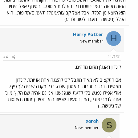
הזאת מלאה בספרים!!!! וגם לי בא לתת ציטוט... -הטירוף אצל היחיד
הוא היוצא מן הכלל, אבל אצל קבוצות/מפלגות/עמים/תקופות... הוא
הכלל (ניטשה - מעבר לטוב ולרוע)-
Harry Potter
H
New member
#4
11/7/01
לונדון דאנג`ן מקום מדהים.
אם התקציב לא מאוד מוגבל לכי להצגה אחת או יותר. לונדון
מצטיינת בחיי התרבות -תאטרון שלה. בכל מקרה שיהיה לך כייף.
אולי אפילו נפגש בלי לדעת שנפגשנו. אני גם אהיה שם הקיץ. מייג`ן
אתה לגמרי צודק, המון נוסעים. שפיות היא יחסית (מתורת היחסות
של ניטשה...)
sarah
S
New member