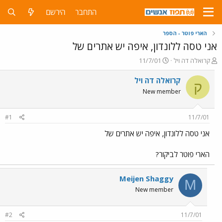
התחבר
הירשם
הארי פוטר - הספר
אני טסה ללונדון, איפה יש אתרים של
פ
פ
קרואלה דה ויל
11/7/01
ו
ו
ת
ר
קרואלה דה ויל
ק
ח
ס
New member
ה
ם
נ
ב
ו
ת
#1
11/7/01
ש
א
א
ר
אני טסה ללונדון, איפה יש אתרים של
י
ך
הארי פוטר לביקור?
Meijen Shaggy
M
New member
#2
11/7/01