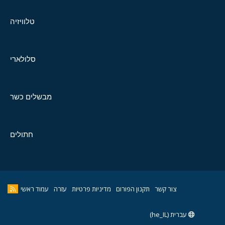
טלוויזיה
סלולארי
מבשלים כשר
חתולים
צור קשר
תקנון הפורום
מדיניות פרטיות
עזרה
עמוד ראשי
עברית (he_IL)