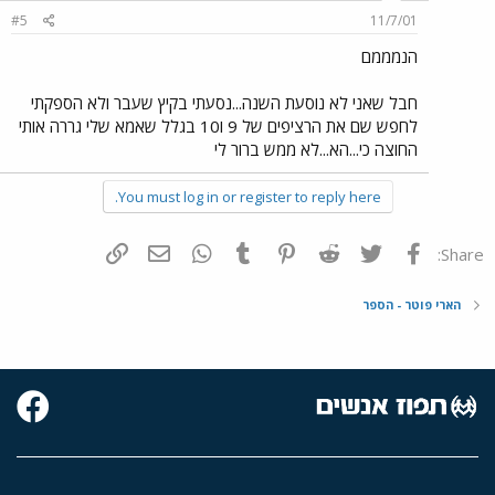
#5
11/7/01
הנמממם
חבל שאני לא נוסעת השנה...נסעתי בקיץ שעבר ולא הספקתי
לחפש שם את הרציפים של 9 ו10 בגלל שאמא שלי גררה אותי
החוצה כי...הא...לא ממש ברור לי
You must log in or register to reply here.
פייסבוק
Twitter
Reddit
Pinterest
Tumblr
WhatsApp
דואר אלקטרוני
הוסף קישור
Share:
הארי פוטר - הספר