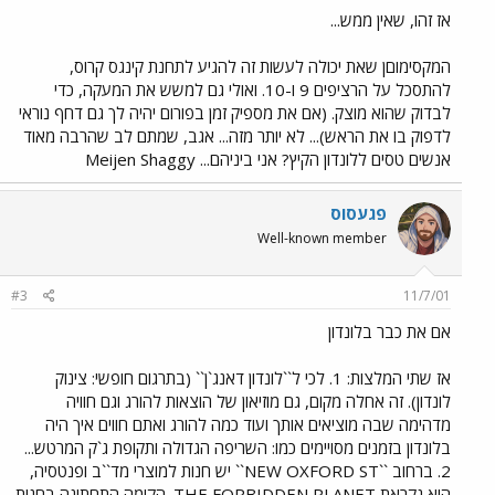
אז זהו, שאין ממש...
המקסימוםן שאת יכולה לעשות זה להגיע לתחנת קינגס קרוס,
להתסכל על הרציפים 9 ו-10. ואולי גם למשש את המעקה, כדי
לבדוק שהוא מוצק. (אם את מספיק זמן בפורום יהיה לך גם דחף נוראי
לדפוק בו את הראש)... לא יותר מזה... אגב, שמתם לב שהרבה מאוד
אנשים טסים ללונדון הקיץ? אני ביניהם... Meijen Shaggy
פגעסוס
Well-known member
#3
11/7/01
אם את כבר בלונדון
אז שתי המלצות: 1. לכי ל``לונדון דאנג`ן`` (בתרגום חופשי: צינוק
לונדון). זה אחלה מקום, גם מוזיאון של הוצאות להורג וגם חוויה
מדהימה שבה מוציאים אותך ועוד כמה להורג ואתם חווים איך היה
בלונדון בזמנים מסויימים כמו: השריפה הגדולה ותקופת ג`ק המרטש...
2. ברחוב ``NEW OXFORD ST`` יש חנות למוצרי מד``ב ופנטסיה,
היא נקראת THE FORBIDDEN PLANET. הקומה התחתונה בחנות