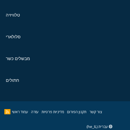
טלוויזיה
סלולארי
מבשלים כשר
חתולים
צור קשר
תקנון הפורום
מדיניות פרטיות
עזרה
עמוד ראשי
עברית (he_IL)