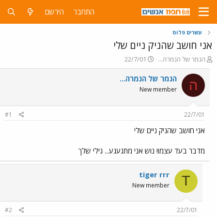
התחבר
הירשם
עשרים פלוס
אני חושב שהניק ניים שלי
פ
פ
הנמר של הנמרה...
22/7/01
ו
ו
ת
ר
הנמר של הנמרה...
ה
ח
ס
New member
ה
ם
נ
ב
ו
ת
#1
22/7/01
ש
א
א
ר
אני חושב שהניק ניים שלי
י
ך
מדבר בעד עצמו! נוש אני מתגעגע... גילי שלך
tiger rrr
T
New member
#2
22/7/01