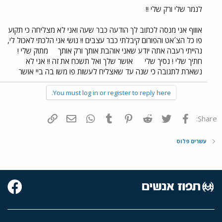
לנמר שלי ורק שלי !!
אוווף אני מנסה לכתוב לך הודעה כבר שעה ואני לא מצליחה כי תקוע
פו כל הצ´אט והפורום קיבלתי כבר עצבים !! נושי אני הלכתי לאכול לי,
נהייתי רעבה אתה יודע שאני אוהבת אותך ורק אותך
מתוק שלי !
חתיך שלי ! נסיך שלי
אושר שלך ואל תשכח את זה !! אני לא
נשארת לתגובה כי שנה עד שאצליח לעשות פו משו בה ביי אושר
You must log in or register to reply here.
פייסבוק
Twitter
Reddit
Pinterest
Tumblr
WhatsApp
דואר אלקטרוני
הוסף קישור
Share:
עשרים פלוס