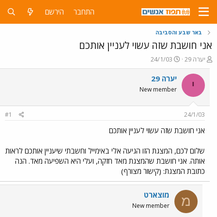
התחבר
הירשם
באר שבע והסביבה
אני חושבת שזה עשוי לעניין אותכם
פ
פ
יערה 29
24/1/03
ו
ו
ת
ר
יערה 29
י
ח
ס
New member
ה
ם
נ
ב
ו
ת
#1
24/1/03
ש
א
א
ר
אני חושבת שזה עשוי לעניין אותכם
י
ך
שלום לכם, המצגת הזו הגיעה אלי באימייל וחשבתי שיעניין אותכם לראות
אותה. אני חושבת שהמצגת מאד חזקה, ועלי היא השפיעה מאד. הנה
כתובת המצגת: (קישור מצורף)
מוצארט
מ
New member