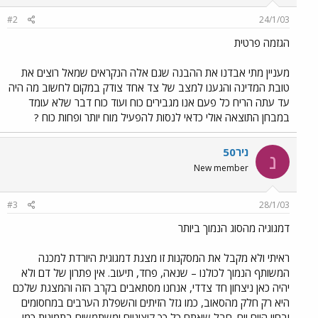
#2
24/1/03
הגזמה פרטית
מעניין מתי אבדנו את ההבנה שגם אלה הנקראים שמאל רוצים את
טובת המדינה והגענו למצב של צד אחד צודק במקום לחשוב מה היה
עד עתה הריח כל פעם אנו מגבירים כוח ועוד כוח דבר שלא עומד
במבחן התוצאה אולי כדאי לנסות להפעיל מוח יותר ופחות כוח ?
ניר50
נ
New member
#3
28/1/03
דמגוגיה מהסוג הנמוך ביותר
ראיתי ולא מקבל את המסקנות זו מצגת דמגוגית היורדת למכנה
המשותף הנמוך לכולנו – שנאה, פחד, תיעוב. אין פתרון של דם ולא
יהיה כאן ניצחון חד צדדי, אנחנו מסתאבים בקרב הזה והמצגת שלכם
היא רק חלק מהסאוב, כמו גזל הזיתים והשפלת הערבים במחסומים
ובחיי היום יום. חבל שאתם כל כך קיצוניים ומשתמשים בתמונות כמו