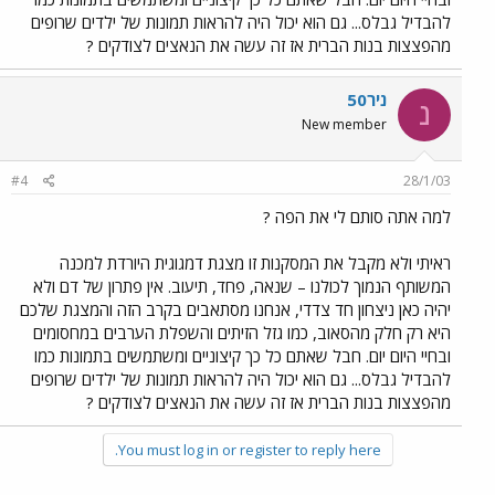
להבדיל גבלס... גם הוא יכול היה להראות תמונות של ילדים שרופים
מהפצצות בנות הברית אז זה עשה את הנאצים לצודקים ?
ניר50
נ
New member
#4
28/1/03
למה אתה סותם לי את הפה ?
ראיתי ולא מקבל את המסקנות זו מצגת דמגוגית היורדת למכנה
המשותף הנמוך לכולנו – שנאה, פחד, תיעוב. אין פתרון של דם ולא
יהיה כאן ניצחון חד צדדי, אנחנו מסתאבים בקרב הזה והמצגת שלכם
היא רק חלק מהסאוב, כמו גזל הזיתים והשפלת הערבים במחסומים
ובחיי היום יום. חבל שאתם כל כך קיצוניים ומשתמשים בתמונות כמו
להבדיל גבלס... גם הוא יכול היה להראות תמונות של ילדים שרופים
מהפצצות בנות הברית אז זה עשה את הנאצים לצודקים ?
You must log in or register to reply here.