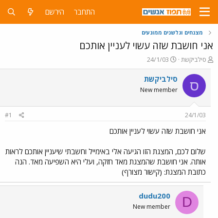
התחבר
הירשם
מצנחים וגלשנים ממונעים
אני חושבת שזה עשוי לעניין אותכם
פ
פ
סילביקשת
24/1/03
ו
ו
ת
ר
סילביקשת
ס
ח
ס
New member
ה
ם
נ
ב
ו
ת
#1
24/1/03
ש
א
א
ר
אני חושבת שזה עשוי לעניין אותכם
י
ך
שלום לכם, המצגת הזו הגיעה אלי באימייל וחשבתי שיעניין אותכם לראות
אותה. אני חושבת שהמצגת מאד חזקה, ועלי היא השפיעה מאד. הנה
כתובת המצגת: (קישור מצורף)
dudu200
D
New member