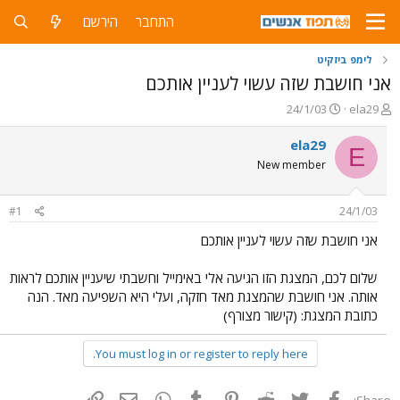
התחבר
הירשם
לימפ ביזקיט
אני חושבת שזה עשוי לעניין אותכם
פ
פ
24/1/03
ela29
ו
ו
ת
ר
ela29
E
ח
ס
New member
ה
ם
נ
ב
ו
ת
#1
24/1/03
ש
א
א
ר
אני חושבת שזה עשוי לעניין אותכם
י
ך
שלום לכם, המצגת הזו הגיעה אלי באימייל וחשבתי שיעניין אותכם לראות
אותה. אני חושבת שהמצגת מאד חזקה, ועלי היא השפיעה מאד. הנה
כתובת המצגת: (קישור מצורף)
You must log in or register to reply here.
פייסבוק
Twitter
Reddit
Pinterest
Tumblr
WhatsApp
דואר אלקטרוני
הוסף קישור
Share: