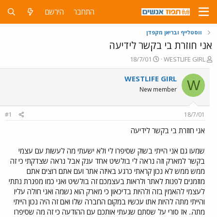
התחבר
הירשם
ווסטלייף ובריאן מקפדן
אני חוזרת בי בקשר לידיעה
פ
פ
18/7/01
WESTLIFE GIRL
ו
ו
ת
ר
WESTLIFE GIRL
W
ח
ס
New member
ה
ם
נ
ב
ו
ת
#1
18/7/01
ש
א
א
ר
אני חוזרת בי בקשר לידיעה
י
ך
שמעו גם אני הייתי בשוק שסיפרו לי ולא ישעתי מה לעשות עם עצמי
בקשר למארק וזה נראה לי בולשיט אחד ענק אבל נראה שצדקתי כי זה
ממש ממש לא נכון קראתי כרגע באיזה אתר ועם אתם רוצים אתם
מוזמנים לפנות לאתר ולראות בעצמכם זה בולשיט ואני כמו מפגרת נתתי
לעצמי להאמין בזה ולהיות בדיכאון כי מארק הוא נשמה ואני חולה עליו
והייתי מתה להיות אתו עכשיו במקום החברה שלו ואם זה היה נכון הייתי
מתה.. אז סורי על שסתם שגעתי אותכם עם ההודעה כי זה מה שסיפרו