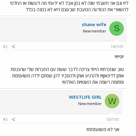
לי!! וגם אני חשבתי שזה לא נכון אבל לא ידעתי מה לעשות אז החלטי
להשארי את ההודעה הכועבת שבעצם היא לא נכונה בכלל
shane wife
S
New member
#2
18/7/01
יופי!!!!
טוב שנזכרת!!! הייתי צריכה לדבר שעות עם החברות שלי שהכנסת
אותן לדיכאון!!! ולהרגיע אותן ולהסביר להן שסתם ילדה משועממת
וסתומה רשמה את השטויות האלה!!!
WESTLIFE GIRL
W
New member
#3
18/7/01
אני לא משועממת!!