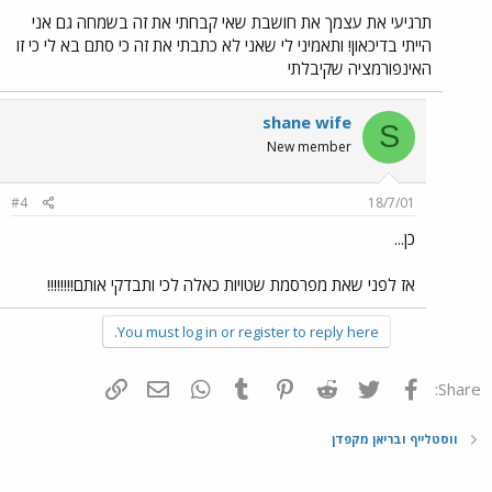
תרגיעי את עצמך את חושבת שאי קבחתי את זה בשמחה גם אני
הייתי בדיכאון! ותאמיני לי שאני לא כתבתי את זה כי סתם בא לי כי זו
האינפורמציה שקיבלתי
shane wife
S
New member
#4
18/7/01
כן...
אז לפני שאת מפרסמת שטויות כאלה לכי ותבדקי אותם!!!!!!!!
You must log in or register to reply here.
פייסבוק
Twitter
Reddit
Pinterest
Tumblr
WhatsApp
דואר אלקטרוני
הוסף קישור
Share:
ווסטלייף ובריאן מקפדן