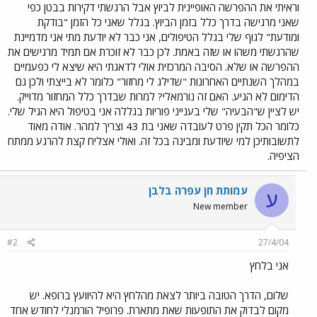
וראיתי את ההפרשה האופיינית לביוץ אבל הרגשתי דקירות בבטן כפי
שאני מרגישה בדרך כלל בזמן הביוץ. בגלל שאני כל הזמן "בודקת
ומודעת" לגוף שלי בגלל הטיפולים, אני כבר לא יודעת מתי אני מדמיינת
שהרגשתי משהו או שזה באמת. לכן כבר לא זוכרת אם תמיד מרגישים את
ההפרשה או שלא. הסיבה המרכזית אולי לדאגתי היא שיצא לי כפעמיים
במהלך השנתיים האחרונות "שדילג לי מחזור" כלומר לא בייצתי ולכן גם
הדימום לא הגיע. האם זה נורמאלי? למרות שבדרך כלל המחזור מדוייק.
יש לציין ש"הבעיה" שלי בענייני פוריות בגללה אני בטיפול היא הגיל שלי.
כלומר הכל תקין פרט לעובדה שאני בת 43 וצריך למהר. אודה מאוד
לתשובותיכן למי שיודעת ומבינה בכל זה. ואולי אצליח קצת להרגע ממתח
הציפיה.
עמותת חן עפרה בלבן
ע
New member
#2
27/4/04
אני בלחץ
שלום, הדרך הטובה ביותר לצאת מהלחץ היא להיוועץ ברופא. יש
מקום לבדוק את התופעות שאת מתארת. פרופיל הורמנלי לחודש אחד