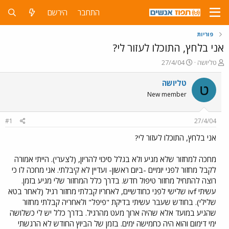
התחבר
הירשם
פוריות
אני בלחץ, התוכלו לעזור לי?
פ
פ
טליושה
27/4/04
ו
ו
ת
ר
טליושה
ט
ח
ס
New member
ה
ם
נ
ב
ו
ת
#1
27/4/04
ש
א
א
ר
אני בלחץ, התוכלו לעזור לי?
י
ך
מחכה למחזור שלא מגיע ולא בגלל סיכוי להריון, (לצערי). הייתי אמורה
לקבל מחזור לפני יומיים -ביום ראשון- ועדיין לא קיבלתי. אני מחכה לו כי
רוצה להתחיל מחזור טיפול חדש. בדרך כלל המחזור שלי מגיע בזמן.
עשיתי ivf שלישי לפני כחודשיים, לאחריו קבלתי מחזור רגיל (לאחר בטא
שלילי). בחודש שעבר עשיתי בדיקת "פיפל" ולאחריה קבלתי מחזור
שהגיע במועד אלא שהיה ארוך מעט מהרגיל. בדרך כלל יש לי כשלושה
ימי דימום והוא היה כחמישה ימים. בזמן של הביוץ החודש לא הרגשתי