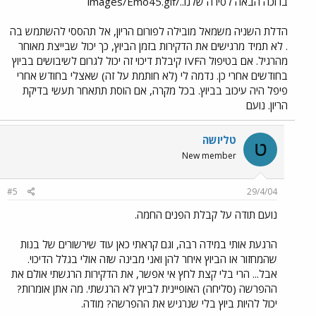
ברוכה הבאה לסירה שלנו../images/Emo45.gif
הדלת השניה משמאל מובילה לפורום הריון, אל תהססי להשתמש בה
. לא תמיד מרגישים את הדקירות בזמן הביוץ, כך יכול שבייצת מאוחר
מהרגיל. אם בטיפול הIVF קיבלת דיכוי זה יכול לגרום לשיבושים בביוץ
בחודשים אחרי כן. נדמה לי (לא חותמת על זה) שאצלי בחודש אחרי
פיפל היה עיכוב בביוץ. בכל מקרה, אם הוסת תתאחר תעשי בדיקת
הריון. נועם
טליושה
ט
New member
#5
29/4/04
נועם תודה על קבלת הפנים החמה.
הרגעת אותי במידה רבה, וגם קראתי כאן עוד שירשורים של בנות
שהמחזור או הביוץ איחר להן ואני מבינה שזה אולי בגלל הדיכוי.
אבל... הרי בלי קצת לחץ אי אפשר, את הדקירות הרגשתי אולם את
ההפרשה (סליחה) האופיינית לביוץ לא הרגשתי. מה אתן אומרות?
יכול להיות ביוץ בלי שנרגיש את ההפרשה? מודה.