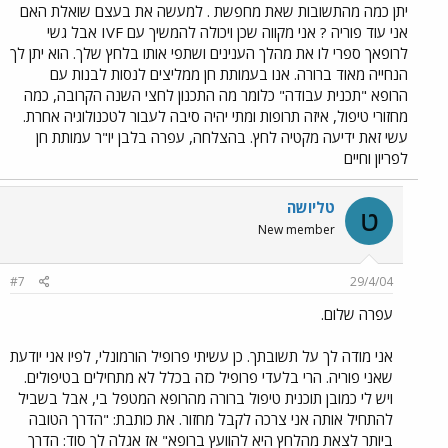
יתן כמה מהתשובות שאת מחפשת . למעשה את בעצם שואלת האם
אני עוד פוריה ? אני מקווה שכן ויכולה להמשיך עם IVF אבל גשי
לרופאך ספרי לו את מהלך הענינים ושתפי אותו בלחץ שלך. הוא יתן לך
הנחייה מאוד ברורה. אנו בעמותת חן ממליצים לנסות לבנות עם
הרופא "תכנית עבודה" כלומר מה התכנון לחצי השנה הקרובה, כמה
מחזורי טיפול, איזה תרופות ומתי יהיה סיבה לעבור לטכנולוגיה אחרת.
עשי זאת ידיעה מקטיה לחץ. בהצלחה, עפרה בלבן יו"ר עמותת חן
לפריון וחיים
טליושה
ט
New member
#7
29/4/04
עפרה שלום.
אני מודה לך על תשובתך. כן עשיתי פרופיל הורמונלי, לפיו אני יודעת
שאני פוריה. הרי בלעדי פרופיל כזה בכלל לא מתחילים בטיפולים.
ויש לי כמובן תוכנית טיפול ברורה מהרופא המטפל בי, אבל בשביל
להתחיל אותה אני צרכה לקבל מחזור. את כותבת: "הדרך הטובה
ביותר לצאת מהלחץ היא להוועץ ברופא" אז אגלה לך סוד: הדרך