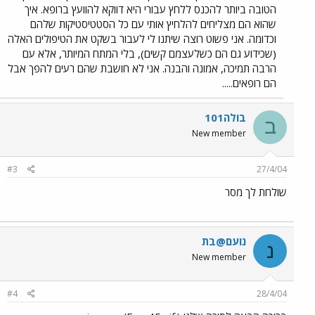
הטובה ביותר להכנס ללחץ עבורי היא דווקא להוועץ ברופא. איך
שהוא הם מצליחים להלחיץ אותי עם כל הסטטיסטיקות שלהם
וכדומה. אני פשוט רוצה שיתנו לי לעבור בשקט את הטיפולים האלה
(שכידוע גם הם כשלעצמם קשים), בלי המתח המיותר, אלא עם
הרבה תמיכה, אמונה והבנה. אני לא חושבת שהם רעים להפך אבל
הם רופאים.....
בולה101
ב
New member
#3
27/4/04
שולחת לך מסר
נועם@בת
נ
New member
#4
28/4/04