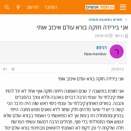
התחבר
הירשם
חוזרים בתשובה-תמיכה
אני בירידה חזקה בורא עולם איכזב אותי
פ
פ
רני85
20/9/10
ו
ו
ת
ר
רני85
ר
ח
ס
New member
ה
ם
נ
ב
ו
ת
#1
20/9/10
ש
א
א
ר
אני בירידה חזקה בורא עולם איכזב אותי
י
ך
אני חוזרת בתשובה 7 שנים האמונה הייתה חזקה ואף אחד לא יכל להזיז
אותי קיבלתי על עצמי הרבה דברים באהבה וללא צורך בהסברים
והבנה. בפורים האחרון קיבלתי על עצמי כיסוי ראש שזה היה הדבר הכי
קשה כי יש לי שיער מדהים חלק שחור ללא פאנים ממש מתנה. הייתי
בהריון ומהתחלה היו בעיות אך לא התיאשתי כי האמתי בבורא עולם שלא
ינטוש אותי התפללתי בלי סוף, תהילים הרבה דמעות עשיתי הפרשת
חלה שלקחה לי 20 דקות לא האמנתי לרופאים מבחינתי בורא עולם יכול