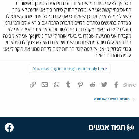
הכל אך לצערי ביום חמישי האחרון עברתי הפלה כמובן באישור רב
התאכזבתי קשות אני לא יכולה להחזיק סידור ביד אני יודעת לא צריך
לשאול למה? אבל אני כן שואלת כי אני עוזרת לכל אחד שמבקש אפילו
בצדקה במעשים נסתרים וגלויים מדברת הרבה עם בורא עולם ורבי נחמן
בעלי כל שנה באומן מקבלת דברים לטוב ולרע אך את ההפלה אני לא
מקבלת אני מרגישה שבגדו בי בעלי אומר לי שזה ניסיון אך אני לא מבינה
הרי בורא עולם יודע מחשבות ורגשות של אדם הוא לא צריך לנסות אותי
בכדי לבדוק מי אני אז למה לכל הרוחות למה לקחת ממני את היקר לי אני
עייפה מהחיים האלה
You must log in or register to reply here.
פייסבוק
Twitter
Reddit
Pinterest
Tumblr
WhatsApp
דואר אלקטרוני
הוסף קישור
Share:
חוזרים בתשובה-תמיכה