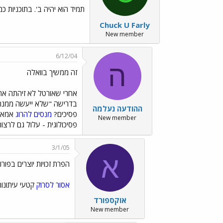
תמיד הוא יהיה ב'. בתוכניות כ
Chuck U Farly
New member
6/12/04
ה
זה ממשיך בוואלה
אחרי שאורטל לא זיהתה א
בדרישה "שלא ייעשה ממנה
ההודעה נעלמה
פסיכים?
מנסים להרוג
אמא ו
New member
פסיכולוגית - עלול גם לרצ
3/1/05
א
הפרת זכויות יוצרים בפורו
אסור לסרוק
קטעי עיתונו
אוקספורד
New member