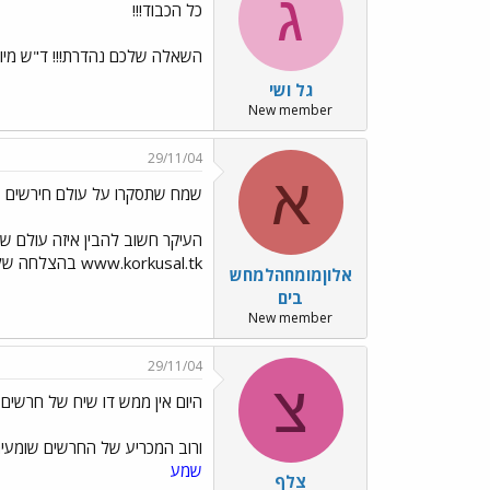
ג
כל הכבוד!!!
השאלה שלכם נהדרת!!! ד"ש מיו
גל ושי
New member
29/11/04
א
שמח שתסקרו על עולם חירשים
העיקר חשוב להבין איזה עולם ש
www.korkusal.tk בהצלחה שלך אלון
אלוןמומחהלמחש
בים
New member
29/11/04
צ
היום אין ממש דו שיח של חרשים
ורוב המכריע של החרשים שומעים
שמע
צלף