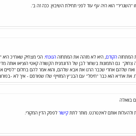
מו "השגריר" הוא היה עף עוד לפני תחילת השיבוץ. ככה זה ב'.
ת המתחזה
הקודם
, היא לא מזהה את המתחזה
הנוכחי
. הכי מצחיק שאח"כ היא 
 צחוק"
גם התמונות בשחור לבן של הדוגמנית הקשורה קאטי הוציאו אותה מדעת
אח שלהם אחרי שכבר הרגו את אבא שלהם, והוא אמר להם בחלום "לסיים את המ
וח. את אח"א הוא כבר "חיסל" עם הבג"ץ המזוייף שלו שפורסם - איך לא -בפור
ם בוואלה
ת ולהעלות אותם לאינטרנט. מותר לתת
קישור
לפסק הדין המקורי.