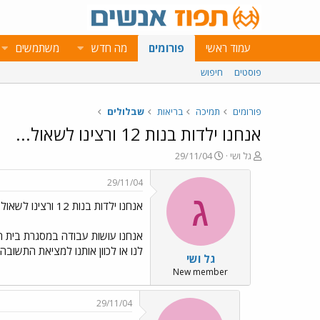
עמוד ראשי
פורומים
מה חדש
משתמשים
פוסטים
חיפוש
פורומים
תמיכה
בריאות
שבלולים
אנחנו ילדות בנות 12 ורצינו לשאול...
פ
פ
גל ושי
29/11/04
ו
ו
ת
ר
29/11/04
ח
ס
ג
אנחנו ילדות בנות 12 ורצינו לשאול...
ה
ם
נ
ב
ו
ת
אנחנו עושות עבודה במסגרת בית ה
ש
א
לנו או לכוון אותנו למציאת התשובה 
גל ושי
א
ר
י
New member
ך
29/11/04