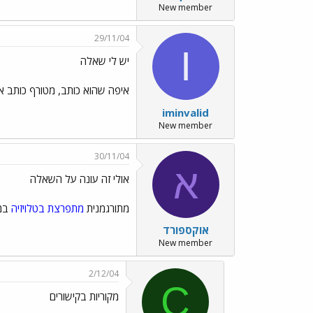
New member
29/11/04
I
יש לי שאלה
איפה שהוא כותב, מטורף כותב א
iminvalid
New member
30/11/04
א
אולי זה עונה על השאלה
מתורגמנית
מתפרצת בטלויזיה
במח
אוקספורד
New member
2/12/04
C
מקוריות בקישורים