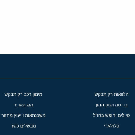
י
שור
הלוואות רק תבקש
מימון רכב רק תבקש
בורסה ושוק ההון
מזג האוויר
טיולים וחופש בחו"ל
משכנתאות וייעוץ מחזור
סלולארי
מבשלים כשר