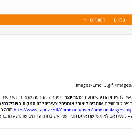
בלוגים
המומחים
אים להציג ולהכריז שתנועת
"נוער יוצר"
נפתחה
התנועה שמה בדגש חשוב את ה
הפיסול והמוזיקה.
אוהבים ליצור? אומנים? צעירים? זה המקום בשבילכם!
נש
http://www.tapuz.co.il/Communa/userCommunaMsges.a
תודה רב
ה – נשמח אם לא תשרשרו אותנו מכיוון שמראש בחרנו פורומים שהנושא מדבר 