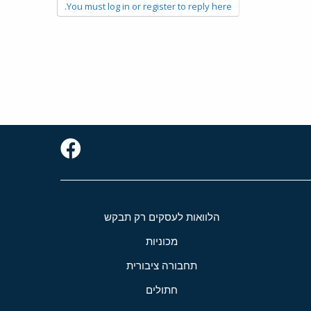
You must log in or register to reply here.
הלוואות לעסקים רק תבקש
מכוניות
תחבורה ציבורית
חתולים