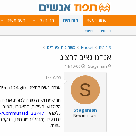
עמוד ראשי
פורומים
מה חדש
משתמשים
פוסטים
חיפוש
פורומים
Bucket
כשרונות צעירים
אנחנו גאים להציג
פ
פ
14/10/06
Stageman
ו
ו
ת
ר
14/10/06
ח
ס
S
אנחנו גאים להציג ../images/Emo13.gif../images/Emo124.gif
ה
ם
נ
ב
ו
ת
חג שמח ושנה טובה לכולם. אנחנו ג
ש
א
הקולנוע, הצילום, התאטרון, הציור, 
Stageman
א
ר
כלשהי –
sp?CommunaId=22747
י
New member
יום נעים. (מנהלי הפורומים, בבקש
ך
שמח)