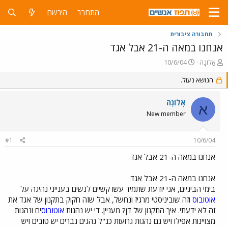
התחבר
הירשם
תחבורה ציבורית
אנחנו במאה ה-21 אבל אגד
פ
פ
אָלוֹנָה
10/6/04
ו
ו
ת
ר
הנושא נעול.
ח
ס
ה
ם
אָלוֹנָה
א
נ
ב
New member
ו
ת
ש
א
א
ר
#1
10/6/04
י
ך
אנחנו במאה ה-21 אבל אגד
אנחנו במאה ה-21 אבל אגד
בימי הביניים, אני יודעת שתמיד עשו קשיים לנשים בענייני נהיגה על
אוטובוס
וזה שוביניסטי מרגיז ונחשל, אבל שזה חקוק בתקנון של אגד את
זה לא ידעתי. איך התקנון של דן? מעניין. די יש נהגות
אוטובוס
ים ונהגות
מצויינות אפילו ויש גם נהגות גרועות כנ"ל נהגים גברים יש טובים ויש