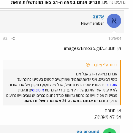
גרועים גרועים.
חברים אנחנו במאה ה-21 צאו מהנחשלות הזאת
אָלוֹנָה
א
New member
#2
10/6/04
אין תגובה../images/Emo35.gif
נכתב ע"י אָלוֹנָה:
אנחנו במאה ה-21 אבל אגד
בימי הביניים, אני יודעת שתמיד עשו קשיים לנשים בענייני נהיגה על
אוטובוס
וזה שוביניסטי מרגיז ונחשל, אבל שזה חקוק בתקנון של אגד את זה
לא ידעתי. איך התקנון של דן? מעניין. די יש נהגות
אוטובוס
ים ונהגות
מצויינות אפילו ויש גם נהגות גרועות כנ"ל נהגים גברים יש טובים ויש גרועים
גרועים.
חברים אנחנו במאה ה-21 צאו מהנחשלות הזאת
אין תגובה
אני לא מאמינה.
go around