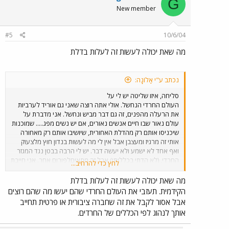
G
New member
#5
10/6/04
מה שאת יכולה לעשות זה לעלות בדלת
נכתב ע"י אָלוֹנָה:
סליחה, איזו שליטה יש לי על
העולם החרדי הנחשל. אולי אתה רוצה שאני גם אוריד לערביות
את הרעלה מהפנים, זה גם דבר מביש ונחשל. אני מדברת על
עולם נאור שבו חיים אנשים נאורים, אם יש נשים מפג..... שמוכנות
שיכניסו אותם רק מהדלת האחורית, שיושיבו אותם רק מאחורה
אותי זה מרגיז ומעצבן אבל אין לי מה לעשות בנדון חוץ מלצעוק
ואף אחד לא ישמע ולא יעשה דבר. יש לי הרבה בבטן נגד המגזר
החרדי, (לא הדתי בכללותו) אבל זה מתאיםלפורום אחר. אני חייבת
לחץ כדי להרחיב...
לציין שאם היה לי אבא חבר אגד והייתי מוכנה להיות נהגת
אוטובוס הייתי הופכת עולמו כדי לקבל את הזכות לרשת את המניה
מה שאת יכולה לעשות זה לעלות בדלת
כמו בן. זה מתאים לעמים אחרים, לא לנו 'צטערת.
הקידמית. תעזבי את העולם החרדי שהם יעשו מה שהם רוצים
אבל אסור לקבל את זה שחברה ציבורית או פרטית תחייב
אותך לנהוג לפי הכללים של החרדים.