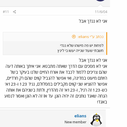
#11
11/6/04
אני לא נגדך אבל
נכתב ע"י elians:
לפחות יש פה מישהו שלא נגדי
חשבתי שעוד שנייה יעשו בי לינץ
אני לא נגדך אבל
אני לא מסכים עם הדרך שאתה מתבטא. אני איתך באותה דעה
שהם צריכים ללמוד לכבד את אורח החיים שלנו בעיקר בשל
היותם מיעוט במדינה, ואי אפשר להגביל קווים שהם רק חרדיים,
אפשר להוציא שני קווים מקבילים במסלולם, נגיד 123 ו-123א'
כש-123 זה רגיל, ו-123א' זה מהדרין, ולתת בשניהם את אותה
הנחה שאגד נותנים. זה יהיה הוגן. עד אז זה לא הוגן ואסור לנסוע
באגד!
elians
New member