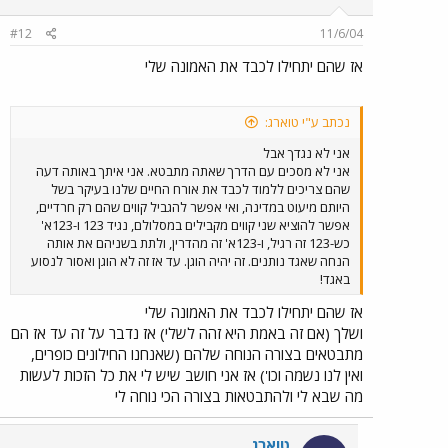
#12
11/6/04
אז שהם יתחילו לכבד את האמונה שלי
נכתב ע"י טוארג:
אני לא נגדך אבל
אני לא מסכים עם הדרך שאתה מתבטא. אני איתך באותה דעה
שהם צריכים ללמוד לכבד את אורח החיים שלנו בעיקר בשל
היותם מיעוט במדינה, ואי אפשר להגביל קווים שהם רק חרדיים,
אפשר להוציא שני קווים מקבילים במסלולם, נגיד 123 ו-123א'
כש-123 זה רגיל, ו-123א' זה מהדרין, ולתת בשניהם את אותה
הנחה שאגד נותנים. זה יהיה הוגן. עד אז זה לא הוגן ואסור לנסוע
באגד!
אז שהם יתחילו לכבד את האמונה שלי
ושלך (אם זה באמת היא זהה לשלי) אז נדבר על זה עד אז הם
מתבטאים בצורה הנוחה שלהם (שאנחנו החילונים כופרים,
ואין לנו נשמה וכו') אז אני חושב שיש לי את כל הזכות לעשות
מה שבא לי ולהתבטאות בצורה הכי נוחה לי
טוארג