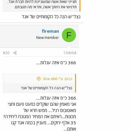
תצייני שאת אשה שמעוניינת להיות חברת אגד.
תדגישי את היותך אשה, ותראי מה תגובתם.
נצל"ש-הנה כל הקומותיים של אגד
fireman
F
New member
#20
13/6/04
366 כ"ס איזה עגלות.....
נכתב ע"י line 666:
נצל"ש-הנה כל הקומותיים של אגד
366 כ"ס איזה עגלות.....
אני מאמין שהם שוקלים כמעט פעם וחצי
מאוטובוס רגיל.... ממש חרא של
מכונות....ראיתם את המחיר המגוכח ליחידה?
35 אלף ירוקים.... מעניין בכמה אגד קנו
אותם....