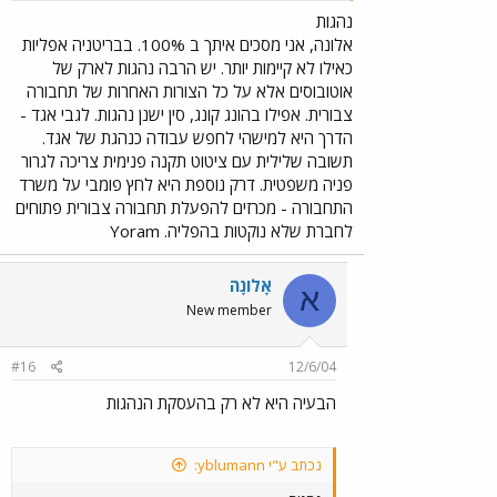
תהיה אפליה על רקע מין דת וגזע.
נהגות
אלונה, אני מסכים איתך ב 100%. בבריטניה אפליות
כאילו לא קיימות יותר. יש הרבה נהגות לארק של
אוטובוסים אלא על כל הצורות האחרות של תחבורה
צבורית. אפילו בהונג קונג, סין ישנן נהגות. לגבי אגד -
הדרך היא למישהי לחפש עבודה כנהגת של אגד.
תשובה שלילית עם ציטוט תקנה פנימית צריכה לגרור
פניה משפטית. דרק נוספת היא לחץ פומבי על משרד
התחבורה - מכרזים להפעלת תחבורה צבורית פתוחים
לחברת שלא נוקטות בהפליה. Yoram
אָלוֹנָה
א
New member
#16
12/6/04
הבעיה היא לא רק בהעסקת הנהגות
נכתב ע"י yblumann: