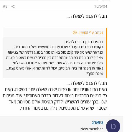
#8
10/6/04
מבלי להכנס לשאלה ....
נכתב ע"י IסושיI:
ההפרדה בין גברים לנשים
בקווים החרדים נועדה לשרת צרכים מסויימים של המגזר הזה.
כנראה שיש סוג של קונצנזוס באותו מגזר בנוגע לרמה של צניעות
שצריך לנהוג בה בפומבי (ההפרדה בין גברים לנשים באוטובוס). זה
שלך יש תפיסה שונה זה לא אומר שמי שנוהג אחרת הוא בלתי
נאור או מפגר וחי בימי הביניים, יכול להיות שהוא אולי פשוט קצת...
שונה ממך?
מבלי להכנס לשאלה ....
האם הם נאורים יותר או פחות ישנה שאלה יותר בסיסית. האם
כל הנשים החרדיות רוצות לעלות בדלת האחורית? אגד מניחים
שכן ובכך עוזרים להשריש ולחזק תפיסת עולם מסויימת מאד
שסביר שלא כולם מסכימים/ות לה גם במגזר החרדי.
טוארג
ט
New member