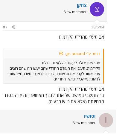
צחקן
צ
New member
#7
10/6/04
אם תעלי מהדלת הקידמית
נכתב ע"י go around:
מה שאת יכולה לעשות זה לעלות בדלת
הקידמית. תעזבי את העולם החרדי שהם יעשו מה שהם רוצים
אבל אסור לקבל את זה שחברה ציבורית או פרטית תחייב אותך
לנהוג לפי הכללים של החרדים.
אם תעלי מהדלת הקידמית
ב"ה ותשבי במושב של אחד לבדך מאחואה, זה יהיה בסדר
מבחינתם (אלא אם כן ש רבעיה).
IסושיI
I
New member