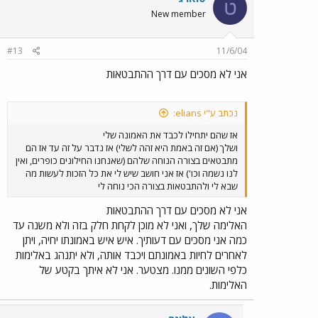
ט
New member
#13
11/6/04
אני לא מסכים עם דרך ההתבטאות
נכתב ע"י elians:
אז שהם יתחילו לכבד את האמונה שלי
ושלך (אם זה באמת היא זהה לשלי) אז נדבר על זה עד אז הם
מתבטאים בצורה הנוחה שלהם (שאנחנו החילונים כופרים, ואין
לנו נשמה וכו') אז אני חושב שיש לי את כל הזכות לעשות מה
שבא לי ולהתבטאות בצורה הכי נוחה לי
אני לא מסכים עם דרך ההתבטאות
האלימה שלך, ואני לא מוכן לקחת חלק בזה ולא משנה עד
כמה אני מסכים עם דעותיך. איש איש באמונתו יחיה, ויתן
לאחרים לחיות באמונתם ויכבד אותה, ולא יתנהג באלימות
כלפי השונים ממנו. מצטער. אני לא איתך בקטע של
האלימות.