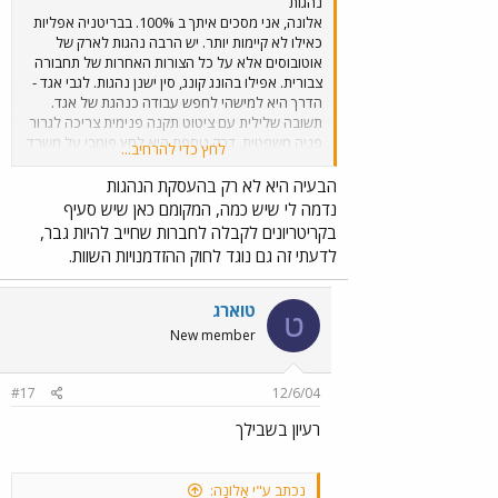
נהגות
אלונה, אני מסכים איתך ב 100%. בבריטניה אפליות
כאילו לא קיימות יותר. יש הרבה נהגות לארק של
אוטובוסים אלא על כל הצורות האחרות של תחבורה
צבורית. אפילו בהונג קונג, סין ישנן נהגות. לגבי אגד -
הדרך היא למישהי לחפש עבודה כנהגת של אגד.
תשובה שלילית עם ציטוט תקנה פנימית צריכה לגרור
פניה משפטית. דרק נוספת היא לחץ פומבי על משרד
לחץ כדי להרחיב...
התחבורה - מכרזים להפעלת תחבורה צבורית פתוחים
לחברת שלא נוקטות בהפליה. Yoram
הבעיה היא לא רק בהעסקת הנהגות
נדמה לי שיש כמה, המקומם כאן שיש סעיף
בקריטריונים לקבלה לחברות שחייב להיות גבר,
לדעתי זה גם נוגד לחוק ההזדמנויות השוות.
טוארג
ט
New member
#17
12/6/04
רעיון בשבילך
נכתב ע"י אָלוֹנָה: