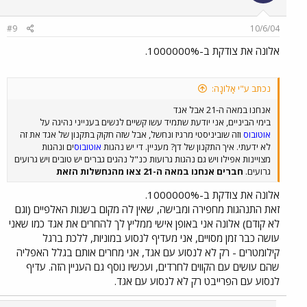
#9
10/6/04
אלונה את צודקת ב-1000000%.
נכתב ע"י אָלוֹנָה:
אנחנו במאה ה-21 אבל אגד
בימי הביניים, אני יודעת שתמיד עשו קשיים לנשים בענייני נהיגה על
אוטובוס
וזה שוביניסטי מרגיז ונחשל, אבל שזה חקוק בתקנון של אגד את זה
לא ידעתי. איך התקנון של דן? מעניין. די יש נהגות
אוטובוס
ים ונהגות
מצויינות אפילו ויש גם נהגות גרועות כנ"ל נהגים גברים יש טובים ויש גרועים
גרועים.
חברים אנחנו במאה ה-21 צאו מהנחשלות הזאת
אלונה את צודקת ב-1000000%.
זאת התנהגות מחפירה ומבישה, שאין לה מקום בשנות האלפיים (וגם
לא קודם) אלונה אני באופן אישי ממליץ לך להחרים את אגד כמו שאני
עושה כבר זמן מסויים, אני מעדיף לנסוע במוניות, ללכת ברגל
קילומטרים - רק לא לנסוע עם אגד, אני מחרים אותם בגלל האפליה
שהם עושים עם הקווים לחרדים, ועכשיו נוסף גם העניין הזה. עדיף
לנסוע עם הפרייבט רק לא לנסוע עם אגד.