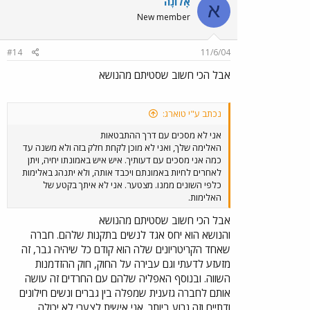
אָלוֹנָה
א
New member
#14
11/6/04
אבל הכי חשוב שסטיתם מהנושא
נכתב ע"י טוארג:
אני לא מסכים עם דרך ההתבטאות
האלימה שלך, ואני לא מוכן לקחת חלק בזה ולא משנה עד
כמה אני מסכים עם דעותיך. איש איש באמונתו יחיה, ויתן
לאחרים לחיות באמונתם ויכבד אותה, ולא יתנהג באלימות
כלפי השונים ממנו. מצטער. אני לא איתך בקטע של
האלימות.
אבל הכי חשוב שסטיתם מהנושא
והנושא הוא יחס אגד לנשים בתקנות שלהם. חברה
שאחד הקריטריונים שלה הוא קודם כל שיהיה גבר, זה
מזעזע לדעתי וגם עבירה על החוק, חוק ההזדמנות
השווה. ובנוסף האפליה שלהם עם החרדים זה עושה
אותם לחברה גזענית שמפלה בין גברים ונשים חילונים
ודתיים וזה גרוע ביותר. אני אישית לצערי לא יכולה