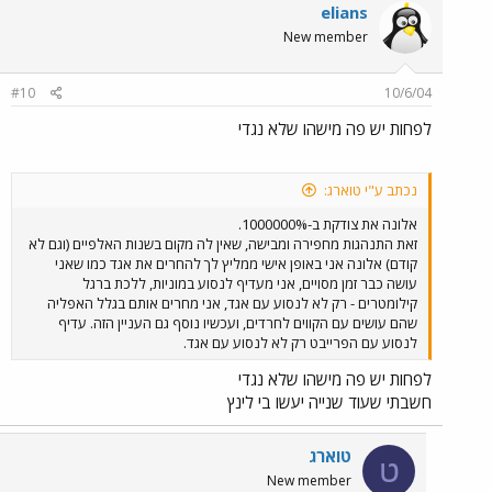
elians
New member
#10
10/6/04
לפחות יש פה מישהו שלא נגדי
נכתב ע"י טוארג:
אלונה את צודקת ב-1000000%.
זאת התנהגות מחפירה ומבישה, שאין לה מקום בשנות האלפיים (וגם לא
קודם) אלונה אני באופן אישי ממליץ לך להחרים את אגד כמו שאני
עושה כבר זמן מסויים, אני מעדיף לנסוע במוניות, ללכת ברגל
קילומטרים - רק לא לנסוע עם אגד, אני מחרים אותם בגלל האפליה
שהם עושים עם הקווים לחרדים, ועכשיו נוסף גם העניין הזה. עדיף
לנסוע עם הפרייבט רק לא לנסוע עם אגד.
לפחות יש פה מישהו שלא נגדי
חשבתי שעוד שנייה יעשו בי לינץ
טוארג
ט
New member