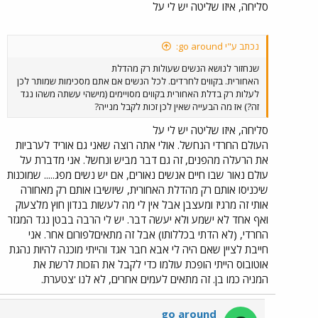
סליחה, איזו שליטה יש לי על
נכתב ע"י go around:
שנחזור לנושא הנשים שעולות רק מהדלת
האחורית. בקווים לחרדים. לכל הנשים אם אתם מסכימות שמותר לכן
לעלות רק בדלת האחורית בקווים מסויימים (מישהי עשתה משהו נגד
זה?) אז מה הבעייה שאין לכן זכות לקבל מנייה?
סליחה, איזו שליטה יש לי על
העולם החרדי הנחשל. אולי אתה רוצה שאני גם אוריד לערביות
את הרעלה מהפנים, זה גם דבר מביש ונחשל. אני מדברת על
עולם נאור שבו חיים אנשים נאורים, אם יש נשים מפג..... שמוכנות
שיכניסו אותם רק מהדלת האחורית, שיושיבו אותם רק מאחורה
אותי זה מרגיז ומעצבן אבל אין לי מה לעשות בנדון חוץ מלצעוק
ואף אחד לא ישמע ולא יעשה דבר. יש לי הרבה בבטן נגד המגזר
החרדי, (לא הדתי בכללותו) אבל זה מתאיםלפורום אחר. אני
חייבת לציין שאם היה לי אבא חבר אגד והייתי מוכנה להיות נהגת
אוטובוס הייתי הופכת עולמו כדי לקבל את הזכות לרשת את
המניה כמו בן. זה מתאים לעמים אחרים, לא לנו 'צטערת.
go around