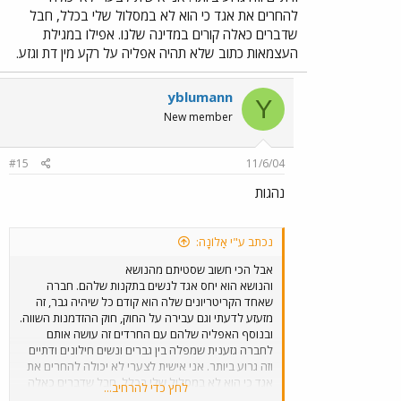
להחרים את אגד כי הוא לא במסלול שלי בכלל, חבל
שדברים כאלה קורים במדינה שלנו. אפילו במגילת
העצמאות כתוב שלא תהיה אפליה על רקע מין דת וגזע.
yblumann
Y
New member
#15
11/6/04
נהגות
נכתב ע"י אָלוֹנָה:
אבל הכי חשוב שסטיתם מהנושא
והנושא הוא יחס אגד לנשים בתקנות שלהם. חברה
שאחד הקריטריונים שלה הוא קודם כל שיהיה גבר, זה
מזעזע לדעתי וגם עבירה על החוק, חוק ההזדמנות השווה.
ובנוסף האפליה שלהם עם החרדים זה עושה אותם
לחברה גזענית שמפלה בין גברים ונשים חילונים ודתיים
וזה גרוע ביותר. אני אישית לצערי לא יכולה להחרים את
אגד כי הוא לא במסלול שלי בכלל, חבל שדברים כאלה
לחץ כדי להרחיב...
קורים במדינה שלנו. אפילו במגילת העצמאות כתוב שלא