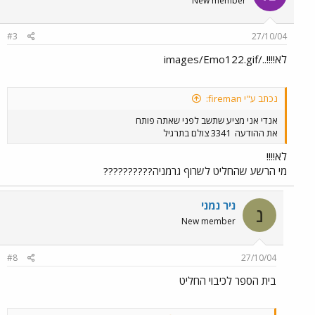
New member
#3
27/10/04
לא!!!!../images/Emo122.gif
נכתב ע"י fireman:
אנדי אני מציע שתשב לפני שאתה פותח
את ההודעה
3341 צולם בתרגיל
לא!!!!
מי הרשע שהחליט לשרוף גרמניה??????????
ניר נמני
נ
New member
#8
27/10/04
בית הספר לכיבוי החליט