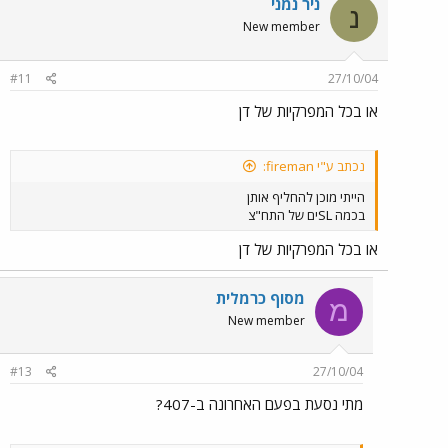
ניר נמני
נ
New member
#11
27/10/04
או בכל המפרקיות של דן
נכתב ע"י fireman:
הייתי מוכן להחליף אותן
בכמה SLים של התח"צ
או בכל המפרקיות של דן
מסוף כרמלית
מ
New member
#13
27/10/04
מתי נסעת בפעם האחרונה ב-407?