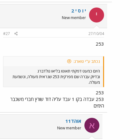
י ו ס י 2
י
New member
#27
27/10/04
253
נכתב ע"י טוארג:
היום כמעט דפקתי תאוטו בליאו גולדברג
ובדיוק עברה שם מפרקית 253 שנראית מעולה, ונשמעת
מעולה.
253
253 עבדה בקו 1 עבד עליה דוד שורץ חברי משכבר
הימים
אוהד11
א
New member