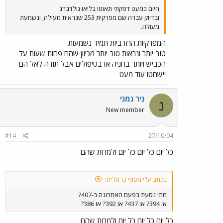
היום כמעט דפקתי תאוטו בליאו גולדברג
ובדיוק עברה שם מפרקית 253 שנראית מעולה, ונשמעת
מעולה.
המפרקיות הרזרביות תמיד נשמעות
טוב יותר ונראות טוב יותר מכיוון שהם פחות שעות על
הכביש ויותר בחניה או בטיפולים אבל תודה לאל הם
יישחטו עוד מעט
ניר נמני
נ
New member
#14
27/10/04
כל יום כל יום כל יום ולמרות שהם
נכתב ע"י מסוף כרמלית:
מתי נסעת בפעם האחרונה ב-407?
או 394? או 437? או 392? או 386?
כל יום כל יום כל יום ולמרות שהם