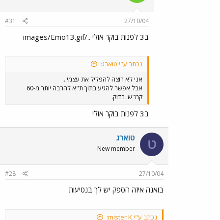
#31
27/10/04
ב3 לפנות בוקר אולי ../images/Emo13.gif
נכתב ע"י טוארג:
אני לא רוצה להפליל את עצמי...
אבל אפשר להגיע בתוך ת"א להרבה יותר מ-60
קמ"ש. בדוק.
ב3 לפנות בוקר אולי
טוארג
ט
New member
#28
27/10/04
בואנה איזה הספק יש לך בנסיעות
נכתב ע"י mister K: