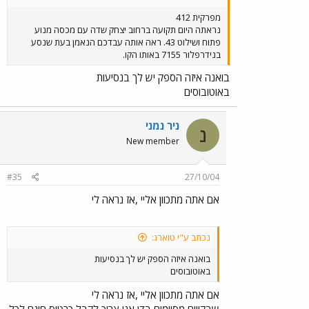
מפרקית 412
נראתה היום תקועה ברחוב יצחק שדה עם מכסה מנוע
פתוח ושילוט 43. ראה אותה עבדכם הנאמן בעת שנסע
בנידרפלור 7155 באותו הקו.
בואנה איזה הספק יש לך בנסיעות
באוטובוסים
ניר נמני
נ
New member
#35
27/10/04
אם אתה מתכוון אליי ,אז נראה לי
נכתב ע"י טוארג:
בואנה איזה הספק יש לך בנסיעות
באוטובוסים
אם אתה מתכוון אליי ,אז נראה לי
שבקווים מסוימים בדן אני צריך לקבל כרטיס חינם לכל