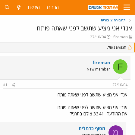
התחבר
הירשם
תחבורה ציבורית
אנדי אני מציע שתשב לפני שאתה פותח
פ
פ
27/10/04
fireman
ו
ו
ת
הנושא נעול.
ר
ח
ס
ה
ם
fireman
נ
ב
F
ו
ת
New member
ש
א
א
ר
#1
27/10/04
י
ך
אנדי אני מציע שתשב לפני שאתה פותח
אנדי אני מציע שתשב לפני שאתה פותח
את ההודעה
3341 צולם בתרגיל
מסוף כרמלית
מ