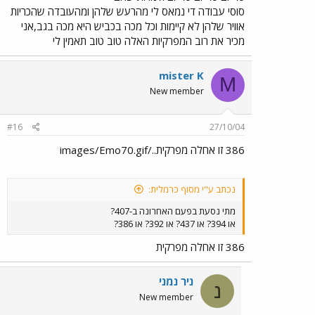
סוסי עבודה די נמאס לי מהרעש שלהן ומהעובדה שהכריות
אוויר שלהן לא קיימות וכל מכה בכביש היא מכה בגב,אני
מכיר את רוב המפרקיות האלה טוב טוב תאמין לי
mister K
M
New member
#16
27/10/04
386 זו אחלה מפרקית../images/Emo70.gif
נכתב ע"י מסוף כרמלית:
מתי נסעת בפעם האחרונה ב-407?
או 394? או 437? או 392? או 386?
386 זו אחלה מפרקית
ניר נמני
נ
New member