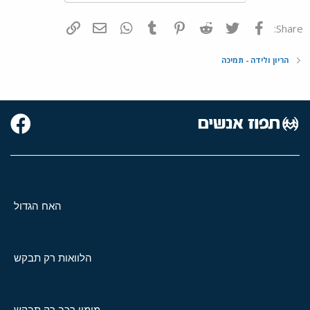
פייסבוק
Twitter
Reddit
Pinterest
Tumblr
WhatsApp
דואר אלקטרוני
הוסף קישור
Share:
הריון ולידה - תמיכה
האח הגדול
הלוואות רק תבקש
מימון רכב רק תבקש