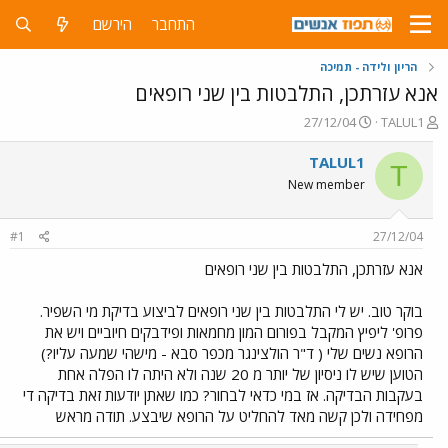
התחבר
הירשם
הריון ולידה - תמיכה
אנא עזרתכן, התלבטות בין שני רופאים
פ
פ
27/12/04
TALUL1
ו
ו
ת
ר
TALUL1
T
ח
ס
New member
ה
ם
נ
ב
ו
ת
#1
27/12/04
ש
א
א
ר
אנא עזרתכן, התלבטות בין שני רופאים
י
ך
בוקר טוב. יש לי התלבטות בין שני רופאים לביצוע בדיקת מי השפיר.
פרופ' ליפיץ המקבל בפורום המון מחמאות ופידבקים חיוביים ויש את
הרופא נשים שלי ( ד"ר הולצינגר מכפר סבא - מישהי שמעה עליו?)
הטוען שיש לו ניסיון של יותר מ 20 שנה ולא היתה לו הפלה אחת
בעקבות הבדיקה. אז במי כדאי לבחור? כמו שאתן יודעות זאת בדיקה די
מפחידה ולכן קשה מאד להחליט על הרופא שיבצע. תודה מראש