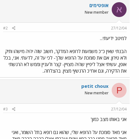
אופטימים
א
New member
#2
27/12/04
למיטב ידיעתי...
הבנתי שאין כ"כ משמעות לרופא המדקר, חשוב שזה יהיה מישהו ותיק
ולא טירון. אם את סומכת על הרופא שלך- לכי על זה, לדעתי. אני, בכל
אופן, עשיתי אצל ליפיץ שהיה מצויין- קצר ולעניין וממש לא הרגשתי
את הדקירה, וגם אח"כ הרגשץי מצוין. בהצלחה..
petit choux
P
New member
#3
27/12/04
אני באותו מצב כמוך
אני מאד סומכת על הרופא שלי, שהוא גם רופא בתל השומר, ואני
מאד מרוצה ממנו כבר המון שנים ועברתי אצלו הרבה הרבה מאד