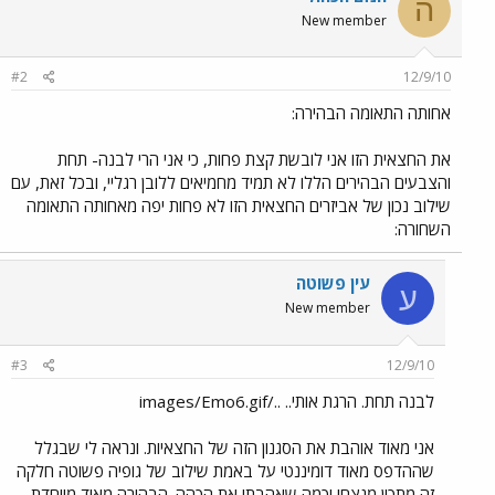
ה
New member
#2
12/9/10
אחותה התאומה הבהירה:
את החצאית הזו אני לובשת קצת פחות, כי אני הרי לבנה- תחת
והצבעים הבהירים הללו לא תמיד מחמיאים ללובן רגליי, ובכל זאת, עם
שילוב נכון של אביזרים החצאית הזו לא פחות יפה מאחותה התאומה
השחורה:
עין פשוטה
ע
New member
#3
12/9/10
לבנה תחת. הרגת אותי.. ../images/Emo6.gif
אני מאוד אוהבת את הסגנון הזה של החצאיות. ונראה לי שבגלל
שההדפס מאוד דומיננטי על באמת שילוב של גופיה פשוטה חלקה
זה מתכון מנצח! וכמה שאהבתי את הכהה. הבהירה מאוד מיוחדת..