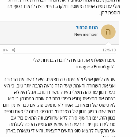
אולי עם גופיה אפורה פשוטה וחלקה.. הייתי רוצה לראות בסוף מה
הוספת להן..
הנזם הכחול
ה
New member
#4
12/9/10
פעם השאלתי את הבהירה לחברה במידות שלי
../images/Emo6.gif
שבאה לישון אצלי ולא היתה לה חצאית. היא לבשה את הבהירה
ואני את השחורה והאמת שעליה זה נראה הרבה יותר טוב, כי היא
בעלת גוון עור כהה משלי באיזה עשר דרגות... אבל היא לא
רצתה את החצאית (נורא רציתי לתת לה אותה במתנה) כי היא
לא טיפוס של חצאיות...
אפור לא מתאים פה, אם כבר אז מין חום
בהיר שזה בדיוק הגוון של ה'פרחים' בהדפס. היתה לי פעם גופייה
בגוון הזה, עם מחשוף סירה ללא שרוולים, וזה התאים בול עם
סנדלים בגוון ניוד. הבעיה היא שמאז שהגופייה הלכה לעולמה
אני מתקשה למצוא טופ מתאים לחצאית, והיא די נשארת בארון