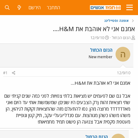
התחבר
הירשם
אופנה וסטיילינג
אמנם אני לא אוהבת את H&M....
פ
פ
הנזם הכחול
12/9/10
ו
ו
ת
ר
הנזם הכחול
ה
ח
ס
New member
ה
ם
נ
ב
ו
ת
#1
12/9/10
ש
א
א
ר
אמנם אני לא אוהבת את H&M....
י
ך
אבל גם שם לפעמים יש מציאות בלתי צפויות: לפני כמה שנים קניתי שם
שתי חצאיות זהות (רק הצבעים היו שונים) שמשמשות אותי עד היום ואני
מאדדדדדד מרוצה מהן. נסו להתעלם מזה שהחצאיות זקוקות לגיהוץ, הן
משהו משהו כשהן מגוהצות. עם סנדלי/נעלי עקב, תיק קטן וגופיית
מעטפת סקסית אבל צנועה הן פשוט תמיד מחמיאות!
הנזם הכחול