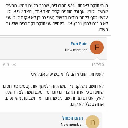
הייתי זורקת לאנטוניו 3/4 מהבגדים, שכבר בלויים ממש. הבעיה
שהאדון לובש אך ורק מותגים יקרים מצד אחד, ומצד שני אין לו
עכשיו כסף לקנות בגדים חדשים (ואני כמובן לא אקנה לו כי אני
לא מוכנה לממן גבר). אז... בינתיים אני זורקת רק דברים שלי. גם
משהו.
Fun Fair
F
New member
#13
12/9/10
לשמחתי, הזוגי אוהב להתלבש יפה. אבל אני
לא חושבת שלקנות לו משהו, זה "לממן" אותו (במערכת יחסים
שיוויונית, כל אחד מהצדדים קונה מדי פעם משהו לצד השני,
לא?). אני גם מניחה שברגע שמדובר על חשבונות משותפים,
אז זה בכלל לא קיים..
הנזם הכחול
ה
New member