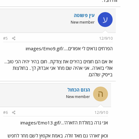
וזה חבל.
עין פשוטה
ע
New member
#5
12/9/10
הפרחים נראים לי אפורים...../images/Emo9.gif
אז אם הם חומים בהירים את צודקת.. חום בהיר יהיה הכי טוב...
אולי בזארה.. אני אהיה שם מחר אני אבדוק לך.. בחולצות
בייסיק שלהם.
הנזם הכחול
ה
New member
#6
12/9/10
אני גרה במולדת ה'זארה'.../images/Emo13.gif
וכאן 'זארה' גם מאד זולה. באמת אקפוץ לשם מחר לחפש