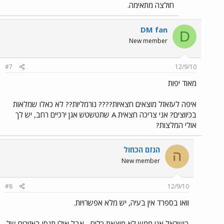
חולצה מתאימה.
DM fan
D
New member
#7
12/9/10
מאוד יפות
איפה לעזאזל מוצאים חצאיות???? נורמליות?? לא כאלו שמלאות
בכיווצים? אני צריכה חצאית A שתטשטש אגן ירכיים רחב, יש לך
אולי המלצות?
הנזם הכחול
ה
New member
#8
12/9/10
וואו בספרד אין בעיה, יש מלא אפשרויות.
בישראל אני ממש לא מוצאת כלום... אבל אולי תנסי באזורים של