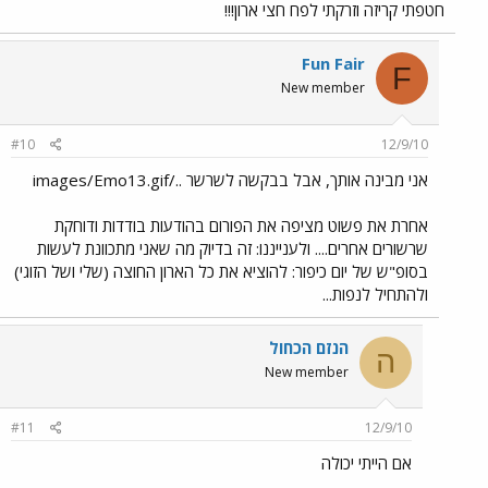
חטפתי קריזה וזרקתי לפח חצי ארון!!!
Fun Fair
F
New member
#10
12/9/10
אני מבינה אותך, אבל בבקשה לשרשר ../images/Emo13.gif
אחרת את פשוט מציפה את הפורום בהודעות בודדות ודוחקת
שרשורים אחרים.... ולענייננו: זה בדיוק מה שאני מתכוונת לעשות
בסופ"ש של יום כיפור: להוציא את כל הארון החוצה (שלי ושל הזוגי)
ולהתחיל לנפות...
הנזם הכחול
ה
New member
#11
12/9/10
אם הייתי יכולה