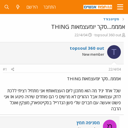
התחבר
הירשם
סקייטבורד
אמממ...סקר יומעצמאות THING
פ
פ
22/4/04
topsoul 360 out
ו
ו
ת
ר
topsoul 360 out
T
ח
ס
New member
ה
ם
נ
ב
ו
ת
#1
22/4/04
ש
א
א
ר
אמממ...סקר יומעצמאות THING
י
ך
שכל אחד יגיד מה הוא מתכנן ליום העצמאות!!! אני מתחיל רציתי ללכת
לרוק עצמאות אבל ההורים לא מרשים כי הם פוחדים שיהיה פיגוע אז אני
פשוט אעשה עם חברים שלי סשן הנדרייל בסקייטפארק מוצקין ואוכל
הרבה
מסניפה חמץ
מ