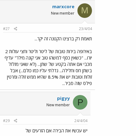
marxcore
M
New member
#27
23/4/04
תאמת רק ברצינו הקטנה זה יקר...
באירופה בירות טובות של ליטר וליטר וחצי עולות 2
יורו... "כשאין כסף למשהו טוב אני קונה מילר" עדיף
מכבי אם אתה בקטע של שתן... (לא שאני מזלזל
בשתן חס וחלילה... גדלתי עליו כמו כולם...) אבל
זולות וטובות יש את 8.5% שהיא ממש זולה ומרטין
פילס שזה סביר...
pigyy
P
New member
#29
24/4/04
יש עכשיו את הבירה אם הזרעים של