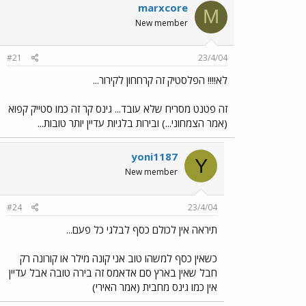
marxcore
M
New member
#21
23/4/04
לא!!!! הפלסטיק זה קרחחון לקירור...
זה פטנט מסריח שלא עובד... גינס קר זה כמו סטייק קפוא
(אמר הצמחוני...) ובירות בלגיות עדיין יותר טובות...
yoni1187
Y
New member
#24
23/4/04
תיראה אין לכולם כסף לבלגי כל פעם...
כשאין כסף למשהו טוב אני קונה מילר או קורונה רק
חבל שאין בארץ סם אדאמס זה בירה טובה אבל עדיין
אין כמו גינס מחבית (אמר האירי)