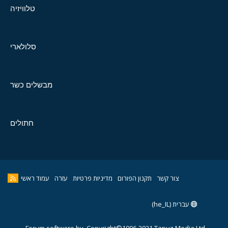
טלוויזיה
סלולארי
מבשלים כשר
חתולים
צור קשר
תקנון הפורום
מדיניות פרטיות
עזרה
עמוד ראשי
עברית (he_IL)