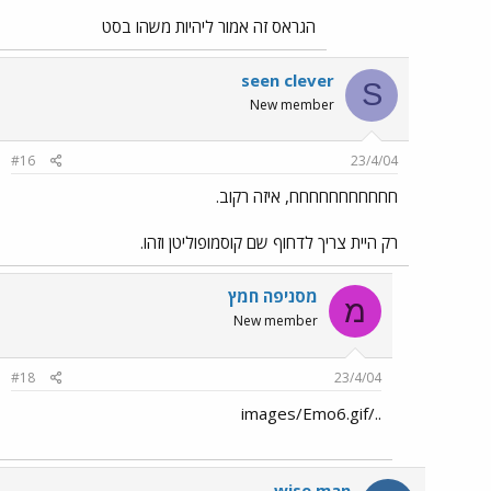
הגראס זה אמור ליהיות משהו בסט
seen clever
S
New member
#16
23/4/04
חחחחחחחחחחח, איזה רקוב.
רק היית צריך לדחוף שם קוסמופוליטן וזהו.
מסניפה חמץ
מ
New member
#18
23/4/04
../images/Emo6.gif
wise man