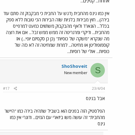
אחחח... קטינים...
אין כמו גינס מהחבית (דגש על החבית כי מבקבוק זה סתם עוד
בירה)... חוץ מבירות בלגיות שזה הבירות הכי טובות ללא ספק
בכלל... הוגארד ולאף מהבקבוק משתווים כמעט למרפי'ס
מהחבית... ודיקרי ומרגריטה זה ממש ממש זבל... אם את רוצה
מה שנקרא "משקה של כוסיות" (כן כן סקסיזם יופי...) אז
קוסמופוליטן או מחיטה... למרות שמחיטה זה לא כזה של
כוסיות... אולי של רוסיות...
ShoShoveit
S
New member
#17
23/4/04
אבל בגינס
הפלסטיק הזה בפנים הוא בשביל שתהיה בירה כמו "היישר
מהחבית" זה עושה משו ביזארי עם הגזים... ודוגרי אין כמו
גינס