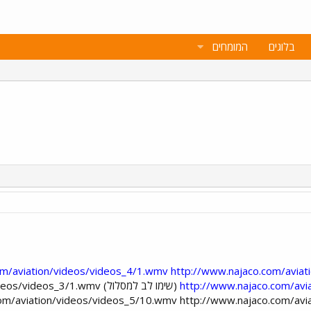
בלוגים
המומחים
om/aviation/videos/videos_4/1.wmv
http://www.najaco.com/avia
http://www.najaco.com/avi
(שימו לב למסלול) s_3/1.wmv
om/aviation/videos/videos_5/10.wmv http://www.najaco.com/avi