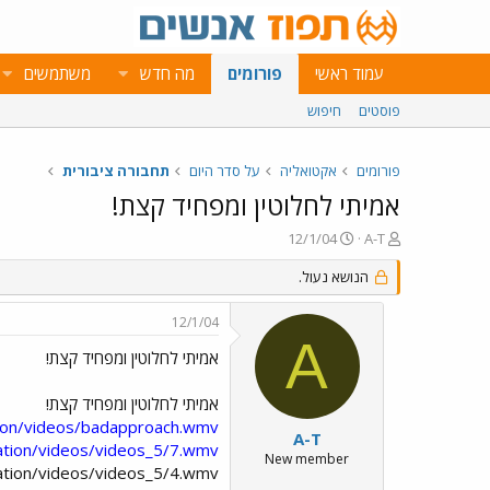
עמוד ראשי
פורומים
מה חדש
משתמשים
פוסטים
חיפוש
פורומים
אקטואליה
על סדר היום
תחבורה ציבורית
אמיתי לחלוטין ומפחיד קצת!
פ
פ
12/1/04
A-T
ו
ו
ת
ר
הנושא נעול.
ח
ס
ה
ם
12/1/04
נ
ב
A
ו
ת
אמיתי לחלוטין ומפחיד קצת!
ש
א
א
ר
אמיתי לחלוטין ומפחיד קצת!
י
tion/videos/badapproach.wmv
ך
A-T
ation/videos/videos_5/7.wmv
New member
ation/videos/videos_5/4.wmv