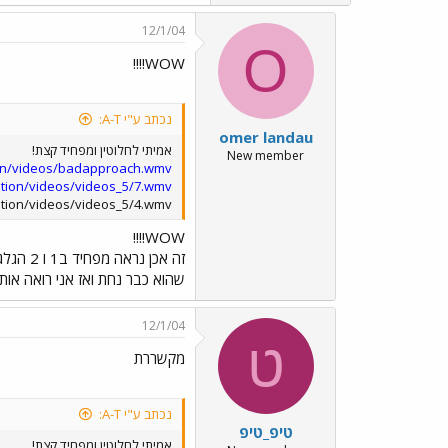
12/1/04
O
WOW!!!!
נכתב ע"י A-T:
omer landau
אמיתי לחלוטין ומפחיד קצת!
New member
ion/videos/badapproach.wmv
ation/videos/videos_5/7.wmv
ation/videos/videos_5/4.wmv
WOW!!!!
זה אכן
שהוא כבר נחת ואז אני רואה אותו
12/1/04
ט
מקשררת
נכתב ע"י A-T:
טיפ_טיפ
אמיתי לחלוטין ומפחיד קצת!