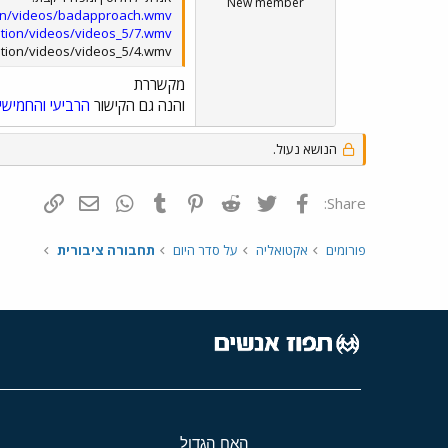
New member
ion/videos/badapproach.wmv
ation/videos/videos_5/7.wmv
ation/videos/videos_5/4.wmv
מקשררת
והנה גם הקישור
הרביעי
והחמישי
הנושא נעול.
פייסבוק
Twitter
Reddit
Pinterest
Tumblr
WhatsApp
דואר אלקטרונ
הוסף קי
Share:
פורומים
אקטואליה
על סדר היום
תחבורה ציבורית
האח הגדול