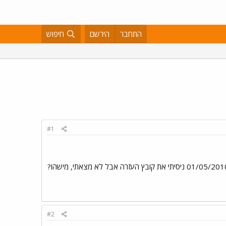
התחבר
הירשם
חיפוש
#1
יש עדיין מישהו בבית?... ב speadsheet אני רוצה לרשום "מאי 2010" ולוחץ אנטר ומיד הוא הופך לי את זה ל > 01/05/2010 ניסיתי את קובץ העזרה אבל לא מצאתי, מישהו?
#2