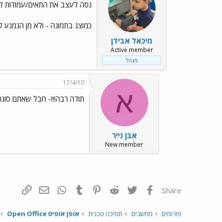
נסה לעצב את התאים/עמודות לפני ההקלדה...
כמוצג בתמונה - ולא מן הנמנע לע
מיכאל אבידן
Active member
מנהל
17/4/10
א
תודה רבה!!!- חבל שאתם סוגרים ../Emo10.gif
אבן נייר
New member
פייסבוק
Twitter
Reddit
Pinterest
Tumblr
WhatsApp
דואר אלקטרונ
הוסף קי
Share:
פורומים
מחשבים
תמיכה טכנית
אופן אופיס Open Office