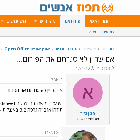
עמוד ראשי
פורומים
מה חדש
משתמשים
פוסטים
חיפוש
פורומים
מחשבים
תמיכה טכנית
אופן אופיס Open Office
אם עדיין לא סגרתם את הפורום...
פ
פ
אבן נייר
17/4/10
ו
ו
ת
ר
17/4/10
ח
ס
א
אם עדיין לא סגרתם את הפורום...
ה
ם
נ
ב
ו
ת
ש
א
תודה! אגב זה גרסה 3.2 באנגלית על ויסטה
אבן נייר
א
ר
י
New member
ך
17/4/10