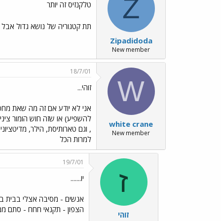
Z
טלקנזיס זה יותר
תת קטגוריה של נושא גדול אבל 
Zipadidoda
New member
18/7/01
W
זוהי...
אני לא יודע אם זה מה שאת מחפש
להשפיע) או שזה חוש הומור ציני 
white crane
New member
למרות הכל
19/7/01
ז
יו.......
אנשים - מסיבה אצלי בבית ביר
הצפון - תקנאי חחח - סתם ממי
זוהי