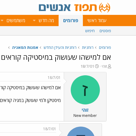
עמוד ראשי
פורומים
מה חדש
משתמשים
פוסטים
חיפוש
פורומים
רוחניות
רוחניות והעידן החדש
אמנות המאגיה
אם למישהו שעושוק במיסטיקה קוראים
פ
פ
זוהי
18/7/01
ו
ו
ת
ר
18/7/01
ח
ס
ז
אם למישהו שעושוק במיסטיקה קורא
ה
ם
נ
ב
ו
ת
מיסטיקן ולמי שעושק במגיה קוראים
ש
א
זוהי
א
ר
י
New member
ך
18/7/01