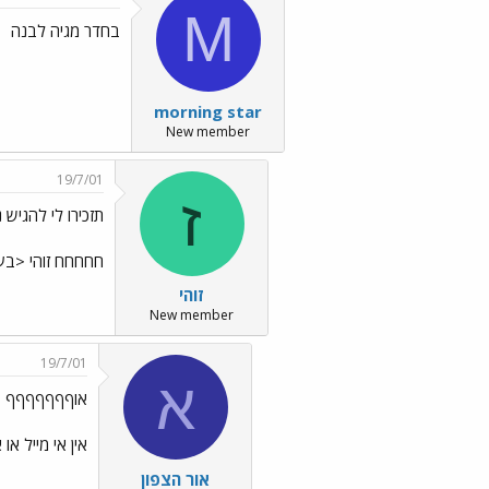
M
בחדר מגיה לבנה
morning star
New member
19/7/01
ז
תזכירו לי להגיש 
חחחחח זוהי <בע
זוהי
New member
19/7/01
א
אוףףףףףףף
אין אי מייל או 
אור הצפון