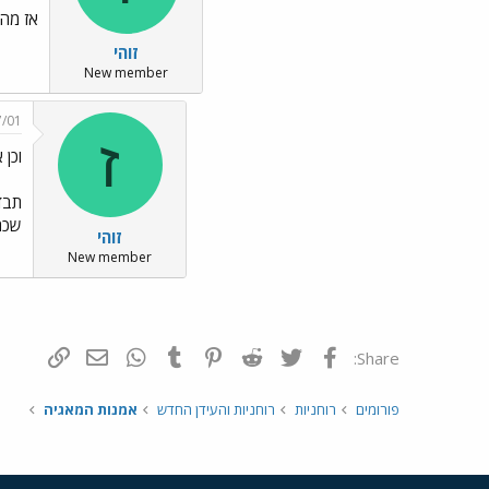
אז מה 
זוהי
New member
7/01
ז
וכן א
תבדק
שכחת
זוהי
New member
פייסבוק
Twitter
Reddit
Pinterest
Tumblr
WhatsApp
דואר אלקטרונ
הוסף קי
Share:
פורומים
רוחניות
רוחניות והעידן החדש
אמנות המאגיה