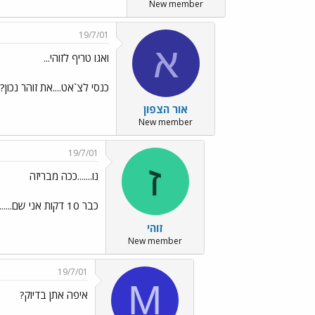
New member
19/7/01
א
ואגו טריף לזוהי...
כנסי לצ`אט....את זוהר נכון?
אור הצפון
New member
19/7/01
ז
נו.......ככה מבריזה
כבר 10 דקות אני שם...... הרי אפ זוהי שלא אוהבת את הצ`אט של תפוז
זוהי
New member
19/7/01
M
איפה אתן בדיוק?