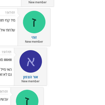
New member
19/7/01
ז
מיד קחי חזר
שלחתי אילך בערך 50 מיילים בשבוע האחרון - ואפילו תשובה אחת לא קיבלתי האס`
זוהי
New member
19/7/01
א
ווואווווו ס
האי מייל 
גם לא זוכ
אור הצפון
New member
9/7/01
ז
עכשיו ה