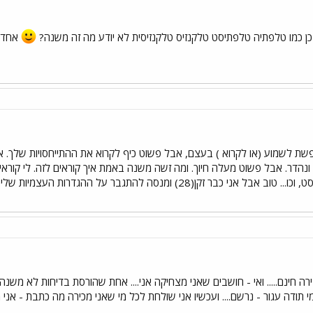
כן כמו טלפתיה טלפתיסט טלקנזיס טלקנזיסית לא יודע מה זה משנה?
אחד 
ת לשמוע (או לקרוא ) בעצם, אבל פשוט כיף לקרוא את ההתייחסויות שלך. אולי
ונהדר. אבל פשוט מעלה חיוך. ומה זשה משנה באמת איך קוראים לזה. לי קוראים 
, וגם טארותיסת, הילר, מדיטציוניסט, וכו... טוב אבל אני כבר זקן(28) ומ
ה חינם..... ואי - חושבים שאני מצחיקה אני.... אחת שהורסת בדיחות לא מש
 תודה עגור - נרשם.... ועכשיו אני שולחת לכל מי שאני מכירה מה כתבת - אני 