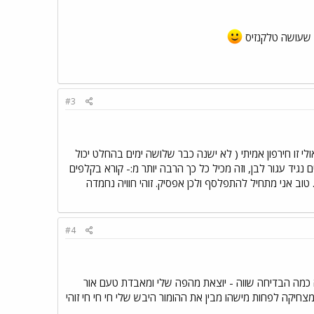
שעושה טלקנזיס
#3
 זו חירפון אמיתי ( לא ישנה כבר שלושה ימים בהחלט יכול
נגיד עגור לבן, וזה מכיל כל כך הרבה יותר מ:- קורא בקלפים
נסה להתגבר על ההגדרות העצמיות שלי. טוב אני מתחיל להתפלסף ולכן אפסיק. זוהי חוויה נחמדה
#4
נה כמה הבדיחה שווה - יוצאת מהפה שלי ומאבדת טעם אור
מצחיקה לפחות מישהו מבין את ההומור היבש שלי חי חי חי זוהי