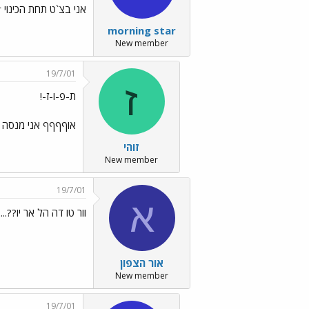
אני בצ`ט תחת הכינוי Morning Star שלכן הנווד
morning star
New member
19/7/01
ז
ת-פ-ו-ז-!
אוףףףף אני מנסה ל
זוהי
New member
19/7/01
א
וור טו דה הל אר יו??....
אור הצפון
New member
19/7/01