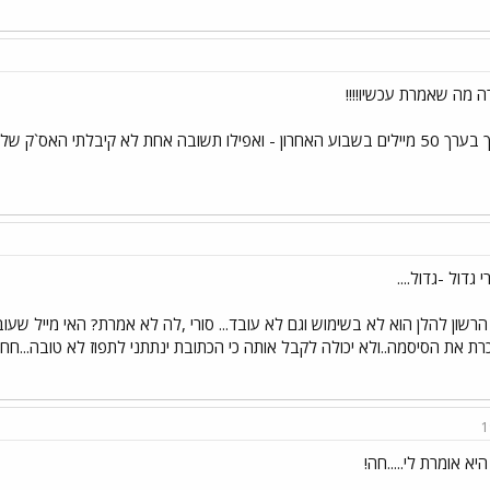
ה מה שאמרת עכשיו!!!!
ק שלי מוצף וירוסים - אז לא שווה את המאמץ בכלל זוהי
ורי גדול -גדול....
הרשון להלן הוא לא בשימוש וגם לא עובד... סורי ,לה לא אמרת? האי מייל שעובד
רת את הסיסמה..ולא יכולה לקבל אותה כי הכתובת ינתתני לתפוז לא טובה...חחח..
1
יא אומרת לי.....חה!