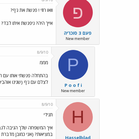
פ
וואו רוזי ! פגשת את ג'ף?
אייך היה? ניפגשת איתו לבד?
פעם 3 סוכריה
New member
8/9/10
P
מממ
בהתחלה פגשתי אותו עם ההו
לצלם עם ג'ף (שנינו אוהבי
P o o f i
New member
8/9/10
H
תגידי
איך המשפחה שלך הגיבה לגבי
במציאות? (אני כמובן מדברת
Hasselblad