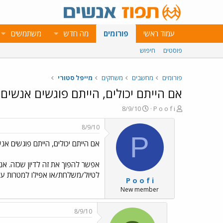
עמוד ראשי
פורומים
מה חדש
משתמשים
פוסטים
חיפוש
פורומים
מחשבים
משחקים
מייפל סטורי
אם הייתם יכולים, הייתם פוגשים אנשי
פ
פ
8/9/10
P o o f i
ו
ו
ת
ר
8/9/10
ח
ס
P
אם הייתם יכולים, הייתם פוגשים א
ה
ם
נ
ב
ו
ת
אפשר להפוך את זה לדיון שכזה. אנ
ש
א
לטיול/משלחת/או אפילו למטרות עב
P o o f i
א
ר
י
New member
ך
8/9/10