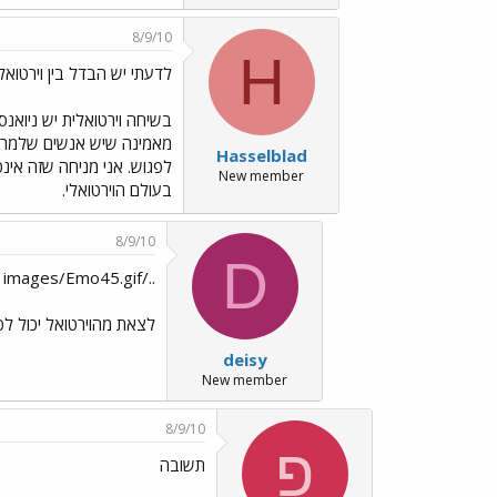
8/9/10
H
לדעתי יש הבדל בין וירטואל
בשיחה וירטואלית יש ניואנ
מאמינה שיש אנשים שלמרות 
Hasselblad
לפגוש. אני מניחה שזה אינ
New member
בעולם הוירטואלי.
8/9/10
D
../images/Emo45.gif
לצאת מהוירטואל יכול לפ
deisy
New member
8/9/10
פ
תשובה