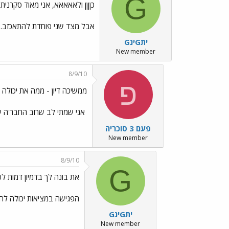
G
כןןןן ולאאאאא, אני מאוד סקרנית
אבל מצד שני פוחדת להתאכזב. מאוד הייתי רוצה לראות את APO למש
GינGית
New member
8/9/10
פ
ממשיכה דיון - ממה את יכולה
אני שמתי לב שרוב החבר'ה שמ
פעם 3 סוכריה
New member
8/9/10
G
את בונה לך בדמיון דמות ל
הפגישה במציאות יכולה להי
GינGית
New member