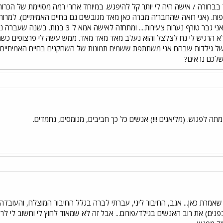
ובר בבחורה / אישה היה לי יותר קל להיפגש. במיוחד אחרי רמה מסויימת של הכ
ות. (אני רואה שהחבר'ה מברה כאן מאד מגובשים גם בחיים האמיתיים). למרות
המחשב.... חחחחחח אולי בכלל אני גבר טורף 
. לא הרגיש לי נח לצלצל והוא נעלב מאד מאד מאד. ממש עשה לי פרצופים כש
י של גילדות שבהם אני משתתפת ששמים תמונות של השחקנים בחיים האמיתיים.
שלכם נראים?
שאמרת כאן... אגב, החיבור ליני, עברתי לברה בגלל החיבור המוצלח, והעובדה
בפנים) את רוב האנשים בגילד/פורום... אבל זה לא שמאוד לחוץ לי וחשוב לי לר