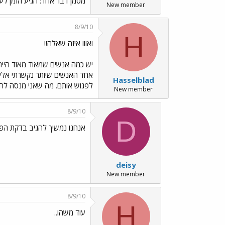
מסמן דבר אחד: הגיע הזמן ל
New member
8/9/10
H
ואווו איזה שאלה!!
יש כמה אנשים שמאוד מאוד הייתי
אחד האנשים שיותר נקשרתי אליה
Hasselblad
לפגוש אותם. מה שאני מנסה להגיד
New member
8/9/10
D
אנחנו נמשיך להגיב בדקת הפ
deisy
New member
8/9/10
H
עוד משהו..