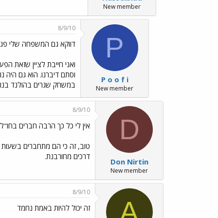
New member
8/9/10
P
דווקא גם המשפחה שלי פגשה אותו ../f
ואני חייבת לציין שזאת הפ
וסתם דיברנו. הוא גם היה נ
P o o f i
במשחק שגרים בהולנד בנוס
New member
8/9/10
D
אין לי כל כך הרבה חברים בחו"ל../ages/Emo87.gif
טוב, זה כי הם מתחברים בשעות 
דרכים מחורבנת.
Don Nirtin
New member
8/9/10
A
זה יכול להיות באמת נחמד