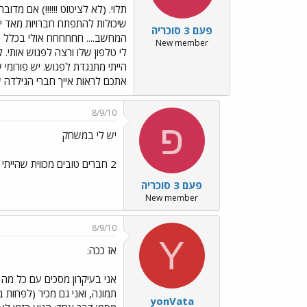
תלוי. (לא לציטוט !!!!!!) אם מד
שיכולות להתפתח חברויות מאד יפ
פעם 3 סוכריה
New member
לי טלפון שלו ורצה לפגוש אותי
הייתי מתנגדת לפגוש. יש פורומ
אתכם לראות אייך חברי הגילדה 
8/9/10
פ
יש לי במשחק
2 חברים טובים מכווית שהייתי מתה לפגוש. (מליאנים !!!) אנשים כל כך חביבים, מנומסים, נחמדים.
פעם 3 סוכריה
New member
8/9/10
Y
אז ככה:
אני בעיקרון מסכים עם כל מה 
תמונה, ואני גם מכיר (לפחות 
yonVata