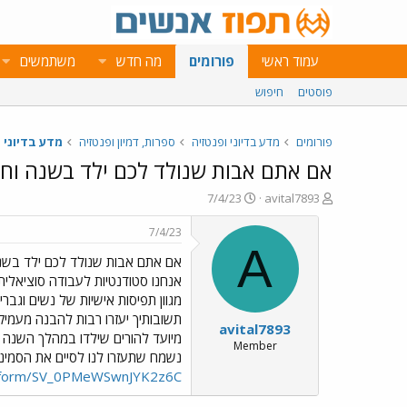
עמוד ראשי
פורומים
מה חדש
משתמשים
פוסטים
חיפוש
פורומים
מדע בדיוני ופנטזיה
ספרות, דמיון ופנטזיה
מדע בדיוני 
אם אתם אבות שנולד לכם ילד בשנה וחצ
פ
פ
7/4/23
avital7893
ו
ו
ת
ר
7/4/23
ח
ס
A
אם אתם אבות שנולד לכם ילד בשנה
ה
ם
נ
ב
אנחנו סטודנטיות לעבודה סוציאלית 
ו
ת
מגוון תפיסות אישיות של נשים וגבר
ש
א
תשובותיך יעזרו רבות להבנה מעמיקה
avital7893
א
ר
מיועד להורים שילדו במהלך השנה ו
י
Member
נשמח שתעזרו לנו לסיים את הסמינר
ך
/jfe/form/SV_0PMeWSwnJYK2z6C