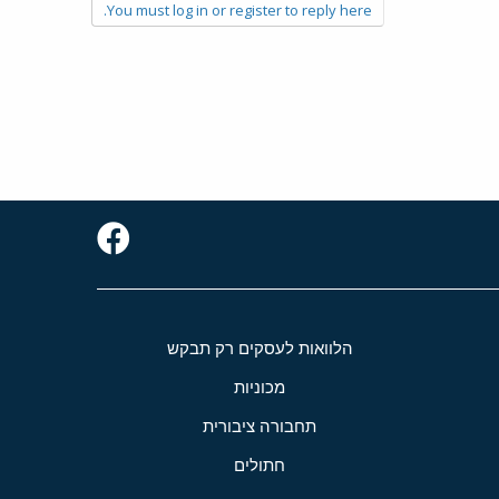
You must log in or register to reply here.
הלוואות לעסקים רק תבקש
מכוניות
תחבורה ציבורית
חתולים