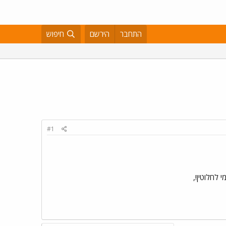
התחבר
הירשם
חיפוש
#1
 לחלוטין!,