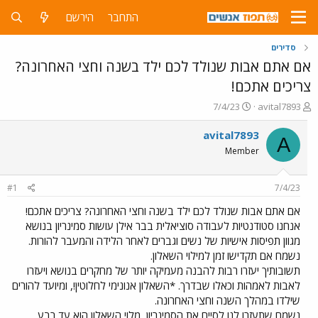
התחבר
הירשם
סדירים
אם אתם אבות שנולד לכם ילד בשנה וחצי האחרונה?
צריכים אתכם!
פ
פ
7/4/23
avital7893
ו
ו
ת
ר
avital7893
A
ח
ס
Member
ה
ם
נ
ב
ו
ת
#1
7/4/23
ש
א
א
ר
אם אתם אבות שנולד לכם ילד בשנה וחצי האחרונה? צריכים אתכם!
י
אנחנו סטודנטיות לעבודה סוציאלית בבר אילן עושות סמינריון בנושא
ך
מגוון תפיסות אישיות של נשים וגברים לאחר הלידה והמעבר להורות.
נשמח אם תקדישו זמן למילוי השאלון.
תשובותיך יעזרו רבות להבנה מעמיקה יותר של מחקרים בנושא ויעזרו
לאבות לאמהות וכאלו שבדרך. *השאלון אנונימי לחלוטין!, ומיועד להורים
שילדו במהלך השנה וחצי האחרונה.
נשמח שתעזרו לנו לסיים את הסמינריון, מלוי השאלון הוא עד רבע