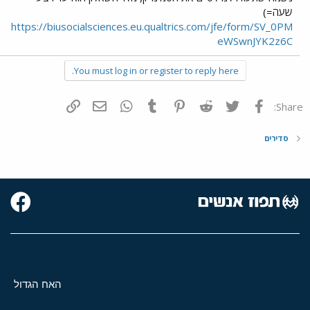
שעה=)
https://biusocialsciences.eu.qualtrics.com/jfe/form/SV_0PM
eWSwnJYK2z6C
You must log in or register to reply here.
פייסבוק
Twitter
Reddit
Pinterest
Tumblr
WhatsApp
דואר אלקטרוני
הוסף קישור
Share:
סדירים
האח הגדול