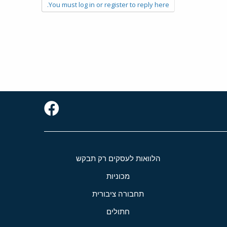
You must log in or register to reply here.
הלוואות לעסקים רק תבקש
מכוניות
תחבורה ציבורית
חתולים