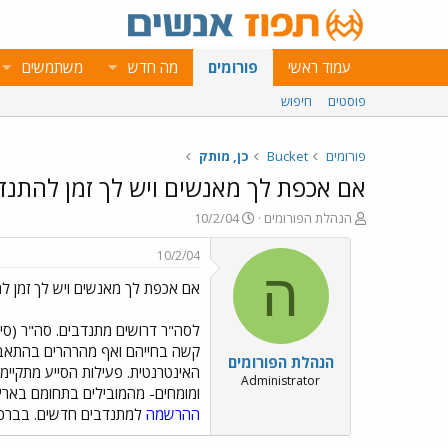
עמוד ראשי
פורומים
מה חדש
משתמשים
פוסטים
חיפוש
פורומים
Bucket
כן, מותק
אם אכפת לך מאנשים ויש לך זמן להתנד
פ
פ
הנהלת הפורומים
10/2/04
ו
ו
ת
ר
10/2/04
ח
ס
ה
אם אכפת לך מאנשים ויש לך זמן ל
ה
ם
נ
ב
ו
ת
לסה"ר דרושים מתנדבים. סה"ר (סיו
ש
א
קשה בחייהם ואף מהרהרים בהתאבדו
הנהלת הפורומים
א
ר
י
Administrator
ומומחים- מהמובילים בתחומם בארץ. אם את/ה מעל גיל 21, ומעוניין/ת להצטרף לצוות שלנו 
ך
ההרשמה
למתנדבים חדשים. בברכה