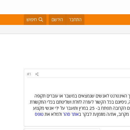
התחבר
הירשם
חיפוש
#1
דרך האינטרנט לאנשים שנמצאים במשבר או עוברים תקופה
ניסיונם בכל הקשור לעזרה לזולת ושליטתם בכלי התקשורת
האינטרנטית. פעילות הסייע מתקיימת מהבית, פרט לקורס ההכשרה, מפגשים חברתיים והשתלמויות. הכשרת הסייעים הקרובה תפתח ב- 25 במרץ ותועבר על ידי אנשי מקצוע
אתר סהר
ולמלא את
טופס