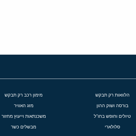
י
שור
הלוואות רק תבקש
מימון רכב רק תבקש
בורסה ושוק ההון
מזג האוויר
טיולים וחופש בחו"ל
משכנתאות וייעוץ מחזור
סלולארי
מבשלים כשר