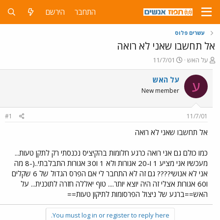
התחבר
הירשם
עשרים פלוס
אל תחשבו שאני לא רואה
פ
פ
על האש
11/7/01
ו
ו
ת
ר
על האש
ע
ח
ס
New member
ה
ם
נ
ב
ו
ת
#1
11/7/01
ש
א
א
ר
אל תחשבו שאני לא רואה
י
ך
כמו כולם גם אני רואה כרגע חלומות בהקיציס נכנסתי רק לתקן טעות...
מעכשיו אני מציע 1 ו-20 אגורות ולא 1 ו30 אגורות התבלבתי..(-8 מה
אני לא אנושי???? גם זה לא התחבר לי אם הפרס הגדול של 6 שקלים
ו60 אגורות אצלי זה היה יוצא יותר.... טוף יאללה חזרה לתוכנית... על
האש==ברגע של ניצול הפרסומות לתיקון טעות==
You must log in or register to reply here.