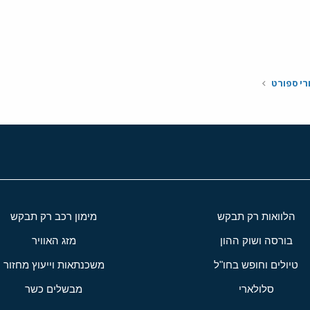
י
שור
רי ספורט
הלוואות רק תבקש
מימון רכב רק תבקש
בורסה ושוק ההון
מזג האוויר
טיולים וחופש בחו"ל
משכנתאות וייעוץ מחזור
סלולארי
מבשלים כשר