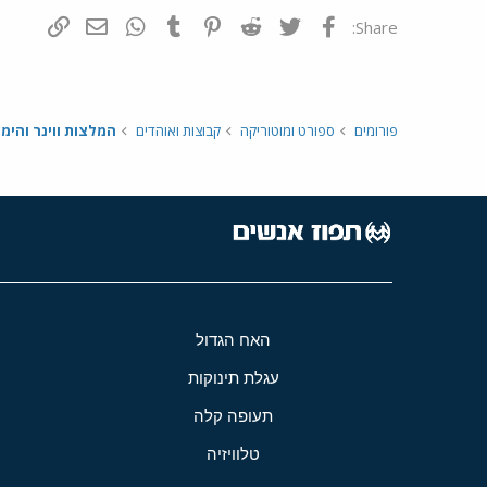
פייסבוק
Twitter
Reddit
Pinterest
Tumblr
WhatsApp
דואר אלקטרונ
הוסף קי
Share:
פורומים
ספורט ומוטוריקה
קבוצות ואוהדים
המלצות ווינר והימו
האח הגדול
עגלת תינוקות
תעופה קלה
טלוויזיה