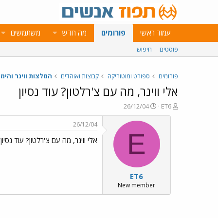
עמוד ראשי
פורומים
מה חדש
משתמשים
פוסטים
חיפוש
פורומים
ספורט ומוטוריקה
קבוצות ואוהדים
המלצות ווינר והימו
אלי ווינר, מה עם צ'רלטון? עוד נסיון
פ
פ
26/12/04
ET6
ו
ו
ת
ר
26/12/04
ח
ס
E
אלי ווינר, מה עם צ'רלטון? עוד נסיון
ה
ם
נ
ב
ו
ת
ש
א
ET6
א
ר
י
New member
ך