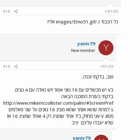
#16
19/1/03
כל הכבוד ו../images/Emo51.gif אלי!
yaniv79
Y
New member
#18
19/1/03
טוב, בדקתי וככה..
בV יש מכשירים עם 16 גווני אפור ויש כאלה עם 4 גונים.
בדקתי בעזרת התוכנה הבאה:
http://www.mikemccollister.com/palm/#ScreenPref
s למרות שהוא אומר שהוא מציג 16 גוונים על שני פאלמים
מסוג V אני מחזיק ביד אחד שמציג רק 4 ואחד שמציג 16 אז
שלא יעבדו עליכם
יניב
yaniv79