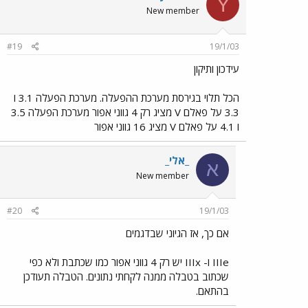
Y
New member
#19
19/1/03
עידכון ותיקון
הכל תלוי בגירסת מערכת ההפעלה. מערכת הפעלה 3.1 ו
3.3 על פאלם V מציג רק 4 גווני אפור מערכת הפעלה 3.5
ו 4.1 על פאלם V מציג 16 גווני אפור
_אלי_
א
New member
#20
19/1/03
אם כך, אז הגיוני שבדגמים
IIIe ו- IIIx יש רק 4 גווני אפור כמו שכתבת ולא כפי
שכתוב בטבלה ממנה לקחתי נתונים. הטבלה תעודכן
בהתאם.