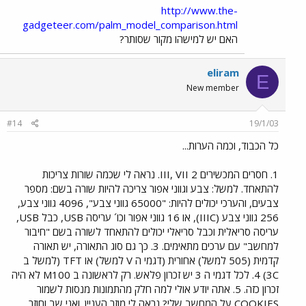
http://www.the-
gadgeteer.com/palm_model_comparison.html
האם יש למישהו מקור שסותר?
eliram
E
New member
#14
19/1/03
כל הכבוד, וכמה הערות...
1. חסרים המכשירים III, VII 2. נראה לי שכמה שורות צריכות
להתאחד. למשל: צבע וגווני אפור צריכה להיות שורה בשם: מספר
צבעים, והערכי יכולים להיות: "65000 גווני צבע", 4096 גווני צבע,
256 גווני צבע (IIIC), או 16 גווני אפור וכו´ עריסה USB, כבל USB,
עריסה סריאלית וכבל סריאלי יכולים להתאחד לשורה בשם "חיבור
למחשב" עם ערכים מתאימים. 3. כך גם סוג התאורה, יש תאורה
קדמית (505 למשל) אחורית (דגמי ה V למשל) או TFT (למשל ב
3C) 4. לכל דגמי ה 3 יש זכרון פלאש. רק לראשונה ב M100 לא היה
זכרון כזה. 5. אתה יודע אולי למה חלק מהתמונות מנסות לשמור
COOKIES על המחשב שלי? נראה לי מוזר העניין. ואני שב וחוזר,