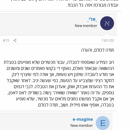
עבודה מבורכת ויפה. כל הכבוד.
_אלי_
א
New member
#15
19/1/03
תודה לכולם, והערה
רוב המידע שאספתי לטבלה, עבור מכשירים שלא מופיעים בטבלת
ההשוואה שבאתר פאלם, נאסף די בקושי מאתרים שונים ומשונים.
אני מודע לעובדה שיתכן ויש טעויות, אך אודה למי שיצרף לינק
למקור רציני שמצביע על הטעות, כפי שעשה יניב. לאחר שאקבל
את כל ההערות ואבדוק אותן, אעדכן את הטבלה. לגבי דגמים
נוספים, על זה נאמר "שוואיה שוואיה" (שזה בשוודית: לאט לאט),
אך אם אקבל ממשהו נתונים מלאים על מכשיר, שלא מופיע
בטבלה, אוסיף אותו מיידית. ושוב, תודה לכולם.
e-magine
E
New member