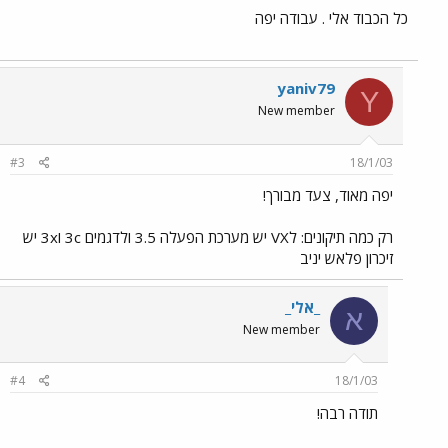
כל הכבוד אלי . עבודה יפה
yaniv79
Y
New member
#3
18/1/03
יפה מאוד, צעד מבורך!
רק כמה תיקונים: לVX יש מערכת הפעלה 3.5 ולדגמים 3c ו3x יש
זיכרון פלאש יניב
_אלי_
א
New member
#4
18/1/03
תודה רבה!