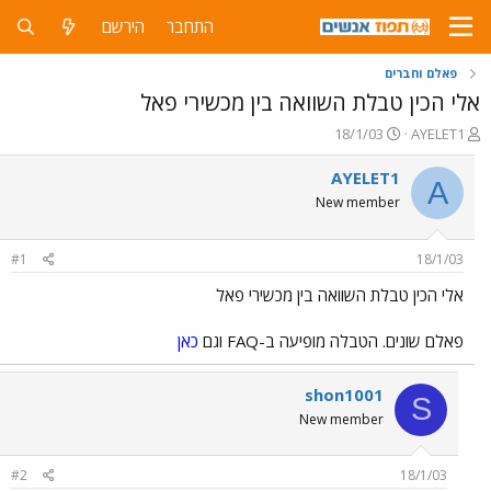
התחבר
הירשם
פאלם וחברים
אלי הכין טבלת השוואה בין מכשירי פאל
פ
פ
18/1/03
AYELET1
ו
ו
ת
ר
AYELET1
A
ח
ס
New member
ה
ם
נ
ב
ו
ת
#1
18/1/03
ש
א
א
ר
אלי הכין טבלת השוואה בין מכשירי פאל
י
ך
פאלם שונים. הטבלה מופיעה ב-FAQ וגם
כאן
shon1001
S
New member
#2
18/1/03