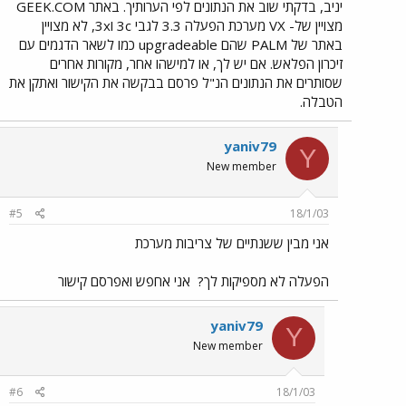
יניב, בדקתי שוב את הנתונים לפי הערותיך. באתר GEEK.COM
מצויין של- VX מערכת הפעלה 3.3 לגבי 3c ו3x, לא מצויין
באתר של PALM שהם upgradeable כמו לשאר הדגמים עם
זיכרון הפלאש. אם יש לך, או למישהו אחר, מקורות אחרים
שסותרים את הנתונים הנ"ל פרסם בבקשה את הקישור ואתקן את
הטבלה.
yaniv79
Y
New member
#5
18/1/03
אני מבין ששנתיים של צריבות מערכת
הפעלה לא מספיקות לך?
אני אחפש ואפרסם קישור
yaniv79
Y
New member
#6
18/1/03