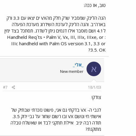
טוב, אז ככה:
הנה הלינק שמסביר שרק חלק מהVX ים יצאו עם 3.3 ורק
בארה"ב. והנה הלינק לערכת השידרוג מערכת הפעלה
ל4.1 ושם מוסבר אילו דגמים ניתן לשדרג. תסתכל בצד ימין
: Handheld Req´ts • Palm V, Vx, III, IIIx, IIIxe, or
IIIc handheld with Palm OS version 3.1, 3.3 or
3.5. OK?
_אלי_
א
New member
#7
18/1/03
צודק!
לגבי ה- VX בדקתי גם אני, פשוט נזכרתי שבתיק של
אישתי חי ונושם VX ובו רשום שחור על גבי ירוק 3.5.
תודה רבה יניב
איילת תתקני לבד או שאשלח טבלה
מתוקנת?