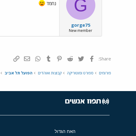
G
נחמד
gorge75
New member
פייסבוק
Twitter
Reddit
Pinterest
Tumblr
WhatsApp
דואר אלקטרונ
הוסף קי
Share:
פורומים
ספורט ומוטוריקה
קבוצות ואוהדים
הפועל תל אביב
האח הגדול