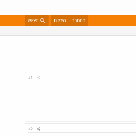
התחבר
הירשם
חיפוש
#1
#2