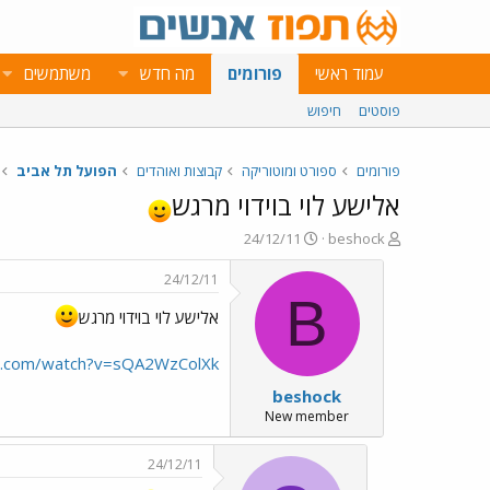
עמוד ראשי
פורומים
מה חדש
משתמשים
פוסטים
חיפוש
פורומים
ספורט ומוטוריקה
קבוצות ואוהדים
הפועל תל אביב
אלישע לוי בוידוי מרגש
פ
פ
24/12/11
beshock
ו
ו
ת
ר
24/12/11
ח
ס
B
ה
ם
אלישע לוי בוידוי מרגש
נ
ב
ו
ת
e.com/watch?v=sQA2WzColXk
ש
א
beshock
א
ר
י
New member
ך
24/12/11