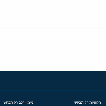
י
שור
הלוואות רק תבקש
מימון רכב רק תבקש