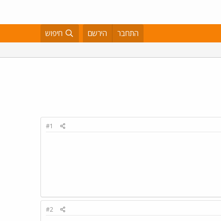
התחבר
הירשם
חיפוש
#1
#2