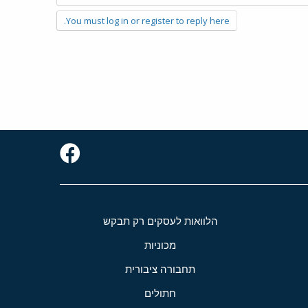
You must log in or register to reply here.
הלוואות לעסקים רק תבקש
מכוניות
תחבורה ציבורית
חתולים