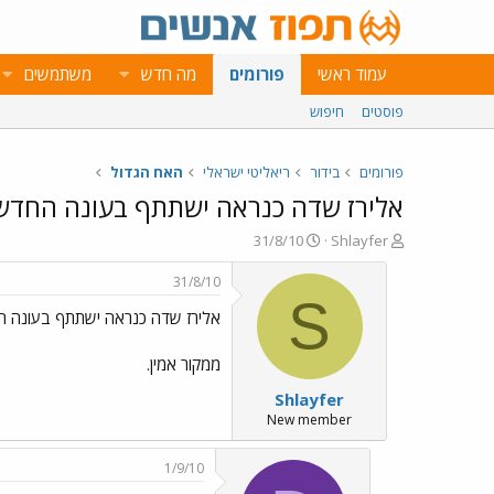
עמוד ראשי
פורומים
מה חדש
משתמשים
פוסטים
חיפוש
פורומים
בידור
ריאליטי ישראלי
האח הגדול
אלירז שדה כנראה ישתתף בעונה החדש
פ
פ
31/8/10
Shlayfer
ו
ו
ת
ר
31/8/10
ח
ס
S
אלירז שדה כנראה ישתתף בעונה ה
ה
ם
נ
ב
ו
ת
ממקור אמין.
ש
א
Shlayfer
א
ר
י
New member
ך
1/9/10