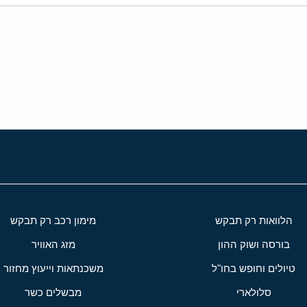
י
שור
הלוואות רק תבקש
מימון רכב רק תבקש
בורסה ושוק ההון
מזג האוויר
טיולים וחופש בחו"ל
משכנתאות וייעוץ מחזור
סלולארי
מבשלים כשר