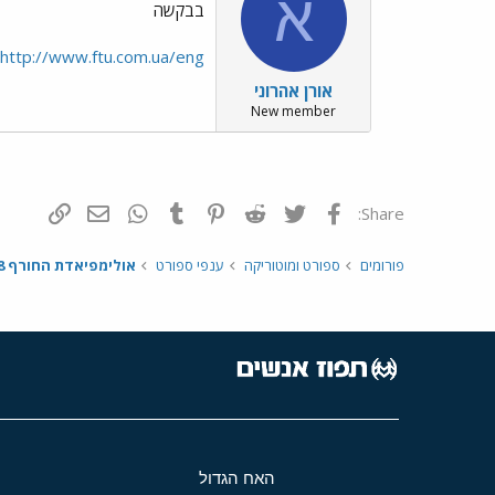
א
בבקשה
http://www.ftu.com.ua/eng
אורן אהרוני
New member
פייסבוק
Twitter
Reddit
Pinterest
Tumblr
WhatsApp
דואר אלקטרונ
הוסף קי
Share:
פורומים
ספורט ומוטוריקה
ענפי ספורט
אולימפיאדת החורף 2018
האח הגדול