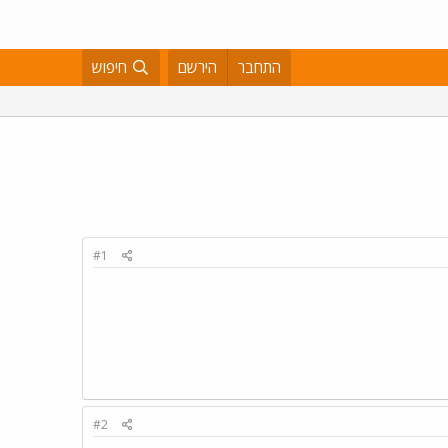
התחבר
הירשם
חיפוש
#1
#2