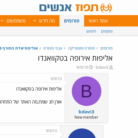
עמוד ראשי
פורומים
מה חדש
משתמשים
פוסטים
חיפוש
פורומים
ספורט ומוטוריקה
ענפי ספורט
אולימפיאדת החורף 2018
אליפות אירופה בטקוואנדו
פ
פ
9/9/10
bdavi3
ו
ו
ת
ר
9/9/10
ח
ס
B
אליפות אירופה בטקוואנדו
ה
ם
נ
ב
ו
ת
אורן חג שמח,מה האתר של התחרות
ש
א
bdavi3
א
ר
י
New member
ך
9/9/10