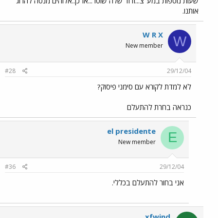
שעות נוספות במע"צ...ודוד שלה שוטר...אז כן..אלוהים מנסה להרוג
אותנו.
W R X
W
New member
#28
29/12/04
לא למדת לקורא עם סימני פיסוק?
כנראה בחרת להתעלם
el presidente
E
New member
#36
29/12/04
אני בחור להתעלם בכללי.
xfwind