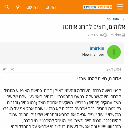
התחבר
הירשם
אופנועים
אלוהים, רוצים להרוג אותנו!
פ
פ
27/12/04
imirkin
ו
ו
ת
ר
imirkin
I
ח
ס
New member
ה
ם
נ
ב
ו
ת
#1
27/12/04
ש
א
א
ר
אלוהים, רוצים להרוג אותנו!
י
ך
לפני כשעה חזרתי מעבודה ונסעתי באיילון דרום. פתאום האופנוע התחיל
לברוח ימינה/שמאלה. כמעט התהפכתי... בנתיב האמצעי ישנם שקעים
מאד עמוקים (יחסית) בכביש. השקעים ארוכים מאד (כמו פסים) וחוזרים
כל כמה מטרים. רכב ארבעה גלגלים לא מרגיש אותם אבל אני על ה-GS
הרגשתי שעוד שנייה אראה את הסבא והסבתא שלי ז"ל. מה זה אמור
להיות??? זו סכנת חיים ודאית. מישהו יכול להיהרג שם! חברה,
תזהרוווווווו!!!!!!!!! ומה אפשר לעשות בנידון? מי אחראי על המחדל ולמי